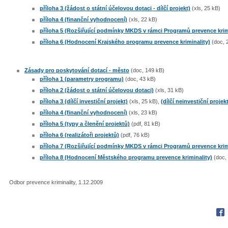
příloha 3 (žádost o státní účelovou dotaci - dílčí projekt)
(xls, 25 kB)
příloha 4 (finanční vyhodnocení)
(xls, 22 kB)
příloha 5 (Rozšiřující podmínky MKDS v rámci Programů prevence krim
příloha 6 (Hodnocení Krajského programu prevence kriminality)
(doc, 
Zásady pro poskytování dotací - město
(doc, 149 kB)
příloha 1 (parametry programu)
(doc, 43 kB)
příloha 2 (žádost o státní účelovou dotaci)
(xls, 31 kB)
příloha 3 (dílčí investiční projekt)
(xls, 25 kB),
(dílčí neinvestiční projek
příloha 4 (finanční vyhodnocení)
(xls, 23 kB)
příloha 5 (typy a členění projektů)
(pdf, 81 kB)
příloha 6 (realizátoři projektů)
(pdf, 76 kB)
příloha 7 (Rozšiřující podmínky MKDS v rámci Programů prevence krim
příloha 8 (Hodnocení Městského programu prevence kriminality)
(doc,
Odbor prevence kriminality, 1.12.2009
Fac