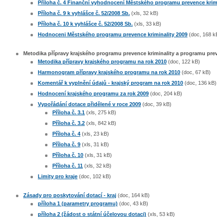
Příloha č. 4 Finanční vyhodnocení Městského programu prevence krimi
Příloha č. 9 k vyhlášce č. 52/2008 Sb.
(xls, 32 kB)
Příloha č. 10 k vyhlášce č. 52/2008 Sb.
(xls, 33 kB)
Hodnoceni Městského programu prevence kriminality 2009
(doc, 168 k
Metodika přípravy krajského programu prevence kriminality a programu preve
Metodika přípravy krajského programu na rok 2010
(doc, 122 kB)
Harmonogram přípravy krajského programu na rok 2010
(doc, 67 kB)
Komentář k vyplnění údajů - krajský program na rok 2010
(doc, 136 kB)
Hodnocení krajského programu za rok 2009
(doc, 204 kB)
Vypořádání dotace přidělené v roce 2009
(doc, 39 kB)
Příloha č. 3.1
(xls, 275 kB)
Příloha č. 3.2
(xls, 842 kB)
Příloha č. 4
(xls, 23 kB)
Příloha č. 9
(xls, 31 kB)
Příloha č. 10
(xls, 31 kB)
Příloha č. 11
(xls, 32 kB)
Limity pro kraje
(doc, 102 kB)
Zásady pro poskytování dotací - kraj
(doc, 164 kB)
příloha 1 (parametry programu)
(doc, 43 kB)
příloha 2 (žádost o státní účelovou dotaci)
(xls, 53 kB)