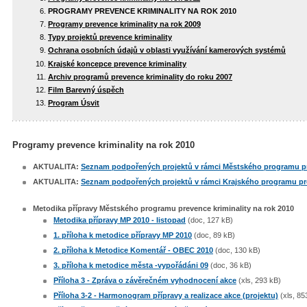
PROGRAMY PREVENCE KRIMINALITY NA ROK 2010
Programy prevence kriminality na rok 2009
Typy projektů prevence kriminality
Ochrana osobních údajů v oblasti využívání kamerových systémů
Krajské koncepce prevence kriminality
Archiv programů prevence kriminality do roku 2007
Film Barevný úspěch
Program Úsvit
Programy prevence kriminality na rok 2010
AKTUALITA:
Seznam podpořených projektů v rámci Městského programu pre
AKTUALITA:
Seznam podpořených projektů v rámci Krajského programu prev
Metodika přípravy Městského programu prevence kriminality na rok 2010
Metodika přípravy MP 2010 - listopad
(doc, 127 kB)
1. příloha k metodice přípravy MP 2010
(doc, 89 kB)
2. příloha k Metodice Komentář - OBEC 2010
(doc, 130 kB)
3. příloha k metodice města -vypořádáni 09
(doc, 36 kB)
Příloha 3 - Zpráva o závěrečném vyhodnocení akce
(xls, 293 kB)
Příloha 3-2 - Harmonogram přípravy a realizace akce (projektu)
(xls, 85