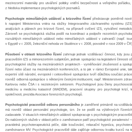
mezirezortní materiály pro utváření politiky vnitřní bezpečnosti a veřejného pořádku
z hlediska implementace psychologických poznatků.
Psychologie mimořádných událostí a krizového řízení
představuje poměrně nové 
k napojení Ministerstva vnitra na složky Integrovaného záchranného systému (IZS)
analýzách a plánech pro krizové řízení, na přípravě cvičení IZS, vytváření metod
Zároveň se psychologická služba podílí na koordinaci a podpoře rezortních psycho
rozsáhlých mimořádných událostí nebo mimořádných událostí v zahraničí (např. tsuna
v Egyptě v r. 2005, železniční nehoda ve Studénce v r. 2008, povodně v roce 2009 v ČR)
Působení v oblasti krizového řízení
zahrnuje jednak vzdělávací činnost, kdy jsou
pracovištím IZS a mimorezortním subjektům, jednak spolupráci na legislativní činnosti oš
psychologické služby na mezinárodních projektech - vyměňování zkušeností a spolu
řízení nebo účast na mezinárodních konferencích, a to jak v rámci Evropské unie, tak 
expertní sítě národní, evropské i celosvětové spolupráce tvoří důležitou součást práce
rovněž odborná spolupráce s některými českými institucemi, např. Ministerstvem zdravo
Karlovou nebo ČSA i s neziskovým sektorem. Psychologové jsou členy psychosociál
medicínu a medicínu katastrof (WADEM), pracovní skupiny pro psychologii krizí,
společnosti, prezidia Asociace forenzních psychologů.
Psychologické pracoviště odboru personálního
je zaměřené primárně na vzdělávání
má rovněž oblast personální psychologie, tzn. že se podílí na výběrových řízeníc
zadavatele. V situacích mimořádných událostí spolupracuje s psychologickým pracovištěm
Do nabízených služeb v oblasti péče o zaměstnance patří psychologické poradenství 
pravidelná psychoterapeutická péče, dále koučování, relaxační hypnóza, psychotera
zaměstnance MV. Psychologické pracoviště dále zajišťuje odbornou kvalitu kurzů na 