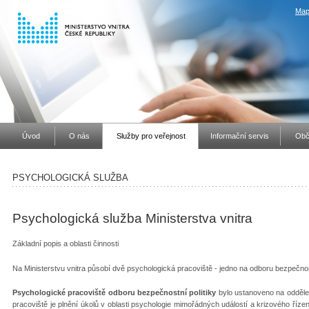
Map
Úvod
O nás
Služby pro veřejnost
Informační servis
Obč
PSYCHOLOGICKÁ SLUŽBA
Psychologická služba Ministerstva vnitra
Základní popis a oblasti činnosti
Na Ministerstvu vnitra působí dvě psychologická pracoviště - jedno na odboru bezpečnos
Psychologické pracoviště odboru bezpečnostní politiky
bylo ustanoveno na oddělen
pracoviště je plnění úkolů v oblasti psychologie mimořádných událostí a krizového říze