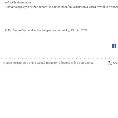
soft skills dovedností.
Z psychologických služeb rezortu je zaměstnancům Ministerstva vnitra rovněž k dispozici
PhDr. Štěpán Vymětal, odbor bezpečnostní politiky, 23. září 2022
Fac
© 2026 Ministerstvo vnitra České republiky, všechna práva vyhrazena
X C