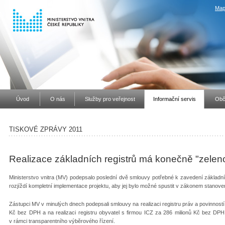
Map
Úvod
O nás
Služby pro veřejnost
Informační servis
Obč
TISKOVÉ ZPRÁVY 2011
Realizace základních registrů má konečně "zelen
Ministerstvo vnitra (MV) podepsalo poslední dvě smlouvy potřebné k zavedení základních
rozjíždí kompletní implementace projektu, aby jej bylo možné spustit v zákonem stano
Zástupci MV v minulých dnech podepsali smlouvy na realizaci registru práv a povinnost
Kč bez DPH a na realizaci registru obyvatel s firmou ICZ za 286 milionů Kč bez DPH
v rámci transparentního výběrového řízení.