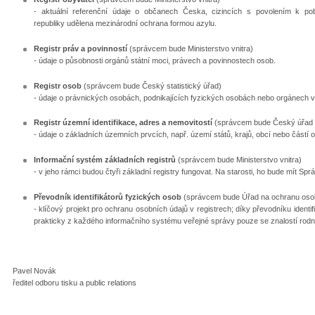
- aktuální referenční údaje o občanech Česka, cizincích s povolením k p
republiky udělena mezinárodní ochrana formou azylu.
Registr práv a povinností
(správcem bude Ministerstvo vnitra)
- údaje o působnosti orgánů státní moci, právech a povinnostech osob.
Registr osob
(správcem bude Český statistický úřad)
- údaje o právnických osobách, podnikajících fyzických osobách nebo orgánech v
Registr územní identifikace, adres a nemovitostí
(správcem bude Český úřad 
- údaje o základních územních prvcích, např. území států, krajů, obcí nebo částí obc
Informační systém základních registrů
(správcem bude Ministerstvo vnitra)
- v jeho rámci budou čtyři základní registry fungovat. Na starosti, ho bude mít Spr
Převodník identifikátorů fyzických osob
(správcem bude Úřad na ochranu osob
- klíčový projekt pro ochranu osobních údajů v registrech; díky převodníku ident
prakticky z každého informačního systému veřejné správy pouze se znalostí rodn
Pavel Novák
ředitel odboru tisku a public relations