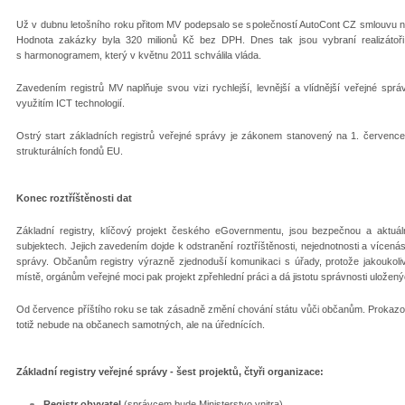
Už v dubnu letošního roku přitom MV podepsalo se společností AutoCont CZ smlouvu na
Hodnota zakázky byla 320 milionů Kč bez DPH. Dnes tak jsou vybraní realizátoři
s harmonogramem, který v květnu 2011 schválila vláda.
Zavedením registrů MV naplňuje svou vizi rychlejší, levnější a vlídnější veřejné správ
využitím ICT technologií.
Ostrý start základních registrů veřejné správy je zákonem stanovený na 1. července 
strukturálních fondů EU.
Konec roztříštěnosti dat
Základní registry, klíčový projekt českého eGovernmentu, jsou bezpečnou a aktuál
subjektech. Jejich zavedením dojde k odstranění roztříštěnosti, nejednotnosti a vícen
správy. Občanům registry výrazně zjednoduší komunikaci s úřady, protože jakoukoli
místě, orgánům veřejné moci pak projekt zpřehlední práci a dá jistotu správnosti uložený
Od července příštího roku se tak zásadně změní chování státu vůči občanům. Prokazo
totiž nebude na občanech samotných, ale na úřednících.
Základní registry veřejné správy - šest projektů, čtyři organizace:
Registr obyvatel
(správcem bude Ministerstvo vnitra)