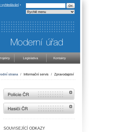
 vyhledávání
rojekty
Legislativa
Kontakty
odní strana
/
Informační servis
/
Zpravodajství
internetové stránky Policie ČR
internetové stránky Hasiči ČR
SOUVISEJÍCÍ ODKAZY