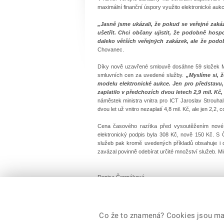
maximální finanční úspory využito elektronické aukc
„Jasně jsme ukázali, že pokud se veřejné zak
ušetřit. Chci občany ujistit, že podobně hosp
daleko větších veřejných zakázek, ale že pod
Chovanec.
Díky nově uzavřené smlouvě dosáhne 59 složek Min
smluvních cen za uvedené služby.
„Myslíme si, 
modelu elektronické aukce. Jen pro představu, 
zaplatilo v předchozích dvou letech 2,9 mil. Kč, 
náměstek ministra vnitra pro ICT Jaroslav Strouhal
dvou let už vnitro nezaplatí 4,8 mil. Kč, ale jen 2,2,
Cena časového razítka před vysoutěžením nové
elektronický podpis byla 308 Kč, nově 150 Kč. S
služeb pak kromě uvedených příkladů obsahuje i
zavázal povinně odebírat určité množství služeb. Min
Denisa Čermáková
zástupkyně ředitele odboru tisku a public relations
Co že to znamená? Cookies jsou malé