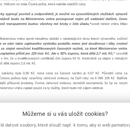
e. Vítězem se stala Česká pošta, která nabídla nejnižší ceny.
ázky vypisují poctivě a zodpovědně, je možné na vysoutěžených službách výrazně
odárně budu na Ministerstvu vnitra postupovat nejen při zadávání dalších, často
obně transparentní budou všechny mé kroky v čele úřadu,“
uvedl ministr vnitra Milan
isterstva vnitra oproti minulému období v následujících dvou letech výrazného snížení
že se nám takto zajímavého výsledku podařilo mimo jiné dosáhnout i díky zvolení
za stejné množství kvalifikovaných časových razítek, za které Ministerstvo vnitra
zaplatíme příště jen 220 tisíc Kč. Jde o 92% úsporu, která dělá 2,7 mil. Kč,“
vysvětlil
 s tím, že u kvalifikovaných certifikátů činí úspora 54 %. Konkrétně za objem z minulých
 což dělá úsporu 2,6 mil. Kč.
 zakázky byla 0,90 Kč, nová cena za časové razítko je 0,07 Kč. Původní cena za
 Českou poštou byly uzavřeny rámcové smlouvy na čtyři roky na 6 098 105 Kč. Balíček
 další příbuzné produkty. Forma rámcové smlouvy nicméně neznamená, že by se resort
isterstvo vnitra zaplatí pouze za ty služby, které bude mít zájem odebrat.
Můžeme si u vás uložit cookies?
e-mailem
vytisknout
Facebook
X
 datové soubory, které slouží např. k tomu, aby si web pamatoval
Corp.