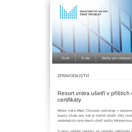
Úvod
O nás
Služby pro veřejnost
ZPRAVODAJSTVÍ
Resort vnitra ušetří v příštíc
certifikáty
Ministr vnitra Milan Chovanec pokračuje v nastav
úspory všude tam, kde je možné ušetřit. Díky nově
následujících dvou letech ušetří složky Ministerstva 
V rámci veřejné zakázky na centrální zajišťování 