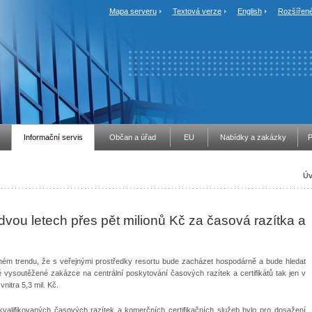
Mapa serveru
Textová verze
English
Rozšířené
Informační servis
Občan a úřad
EU
Nabídky a zakázky
P
Úv
h dvou letech přes pět milionů Kč za časová razítka a
eném trendu, že s veřejnými prostředky resortu bude zacházet hospodárně a bude hledat
 vysoutěžené zakázce na centrální poskytování časových razítek a certifikátů tak jen v
vnitra 5,3 mil. Kč.
kvalifikovaných časových razítek a komerčních certifikačních služeb bylo pro dosažení