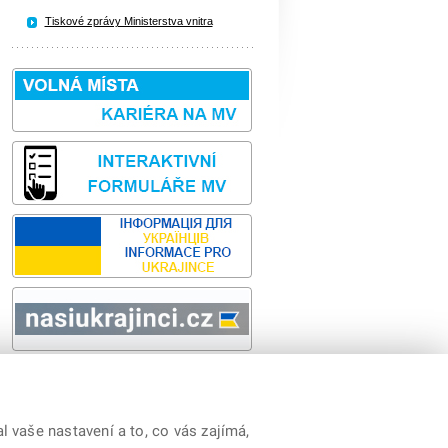
Tiskové zprávy Ministerstva vnitra
Sbírka zákonů
odk
 vaše nastavení a to, co vás zajímá,