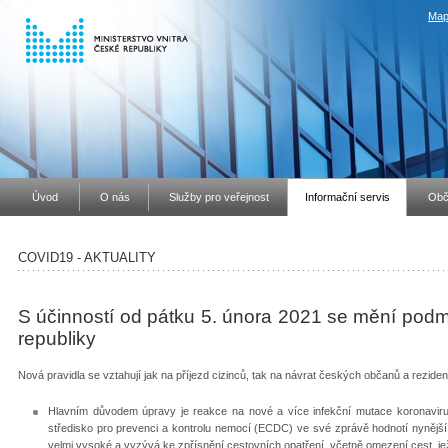
Map
Úvod
O nás
Služby pro veřejnost
Informační servis
Obč
COVID19 - AKTUALITY
S účinností od pátku 5. února 2021 se mění pod
republiky
Nová pravidla se vztahují jak na příjezd cizinců, tak na návrat českých občanů a rezide
Hlavním důvodem úpravy je reakce na nové a více infekční mutace koronaviru
středisko pro prevenci a kontrolu nemocí (ECDC) ve své zprávě hodnotí nynější
velmi vysoké a vyzývá ke zpřísnění cestovních opatření, včetně omezení cest, je