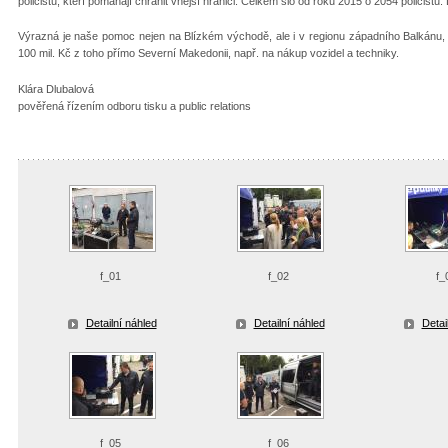
policistů, kteří pomáhají chránit vnější hranici. Celkem šlo od roku 2015 o 2054 policistů.
Výrazná je naše pomoc nejen na Blízkém východě, ale i v regionu západního Balkánu,
100 mil. Kč z toho přímo Severní Makedonii, např. na nákup vozidel a techniky.
Klára Dlubalová
pověřená řízením odboru tisku a public relations
f_01
f_02
f_
Detailní náhled
Detailní náhled
Detai
f_05
f_06