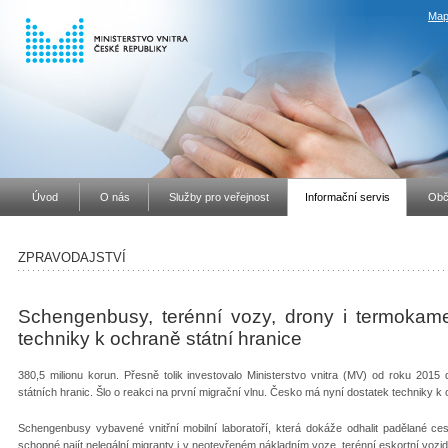
Map
Úvod
O nás
Služby pro veřejnost
Informační servis
Obč
ZPRAVODAJSTVÍ
Schengenbusy, terénní vozy, drony i termokame
techniky k ochraně státní hranice
380,5 milionu korun. Přesně tolik investovalo Ministerstvo vnitra (MV) od roku 2015
státních hranic. Šlo o reakci na první migrační vlnu. Česko má nyní dostatek techniky k
Schengenbusy vybavené vnitřní mobilní laboratoří, která dokáže odhalit padělané ce
schopné najít nelegální migranty i v neotevřeném nákladním voze, terénní eskortní vozi