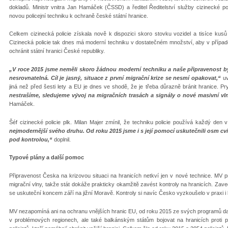
dokladů. Ministr vnitra Jan Hamáček (ČSSD) a ředitel Ředitelství služby cizinecké poli
novou policejní techniku k ochraně české státní hranice.
Celkem cizinecká policie získala nově k dispozici skoro stovku vozidel a tisíce kus
Cizinecká policie tak dnes má moderní techniku v dostatečném množství, aby v případě
ochránit státní hranici České republiky.
„V roce 2015 jsme neměli skoro žádnou moderní techniku a naše připravenost by
nesrovnatelná. Cíl je jasný, situace z první migrační krize se nesmí opakovat,“
uv
jiná než před šesti lety a EU je dnes ve shodě, že je třeba důrazně bránit hranice. P
nestrašíme, sledujeme vývoj na migračních trasách a signály o nové masivní vl
Hamáček.
Šéf cizinecké policie plk. Milan Majer zmínil, že techniku policie používá každý den v
nejmodernější svého druhu. Od roku 2015 jsme i s její pomocí uskutečnili osm cvi
pod kontrolou,“
doplnil.
Typové plány a další pomoc
Připravenost Česka na krizovou situaci na hranicích netkví jen v nové technice. MV pr
migrační vlny, takže stát dokáže prakticky okamžitě zavést kontroly na hranicích. Zavede
se uskuteční koncem září na jižní Moravě. Kontroly si navíc Česko vyzkoušelo v praxi
MV nezapomíná ani na ochranu vnějších hranic EU, od roku 2015 ze svých programů dal
v problémových regionech, ale také balkánským státům bojovat na hranicích proti 