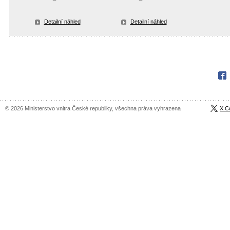
Detailní náhled
Detailní náhled
Fac
© 2026 Ministerstvo vnitra České republiky, všechna práva vyhrazena
X C