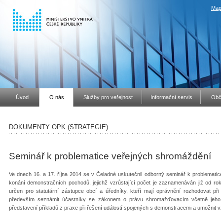
Map
Úvod
O nás
Služby pro veřejnost
Informační servis
Obč
DOKUMENTY OPK (STRATEGIE)
Seminář k problematice veřejných shromáždění
Ve dnech 16. a 17. října 2014 se v Čeladné uskutečnil odborný seminář k problemati
konání demonstračních pochodů, jejichž vzrůstající počet je zaznamenáván již od ro
určen pro statutární zástupce obcí a úředníky, kteří mají oprávnění rozhodovat př
především seznámit účastníky se zákonem o právu shromažďovacím včetně jeho př
představení příkladů z praxe při řešení událostí spojených s demonstracemi a umožnit 