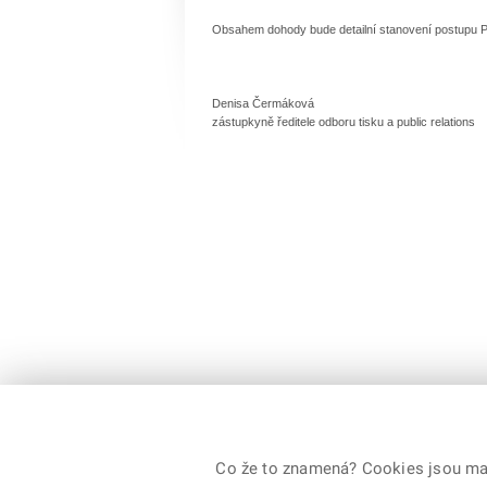
Obsahem dohody bude detailní stanovení postupu Poli
Denisa Čermáková
zástupkyně ředitele odboru tisku a public relations
© 2026 Ministerstvo vnitra České republiky, všechna
Co že to znamená? Cookies jsou malé