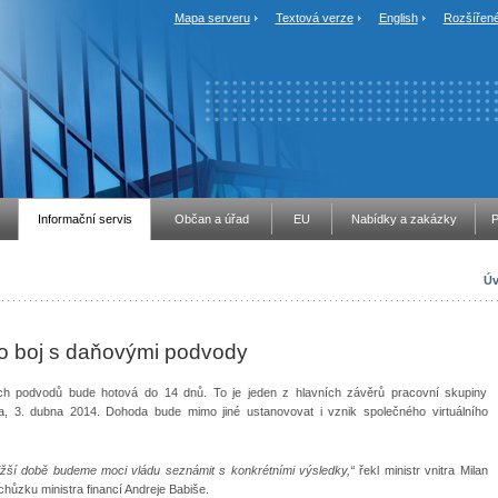
Mapa serveru
Textová verze
English
Rozšířené
Informační servis
Občan a úřad
EU
Nabídky a zakázky
P
Úv
ro boj s daňovými podvody
ých podvodů bude hotová do 14 dnů. To je jeden z hlavních závěrů pracovní skupiny
era, 3. dubna 2014. Dohoda bude mimo jiné ustanovovat i vznik společného virtuálního
ližší době budeme moci vládu seznámit s konkrétními výsledky,“
řekl ministr vnitra Milan
hůzku ministra financí Andreje Babiše.