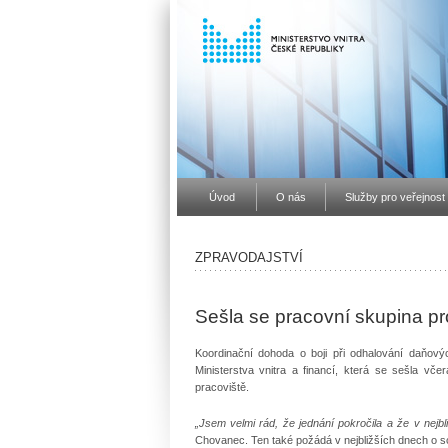
Úvod
O nás
Služby pro veřejnost
ZPRAVODAJSTVÍ
Sešla se pracovní skupina p
Koordinační dohoda o boji při odhalování daňov
Ministerstva vnitra a financí, která se sešla vč
pracoviště.
„Jsem velmi rád, že jednání pokročila a že v nejb
Chovanec. Ten také požádá v nejbližších dnech o sc