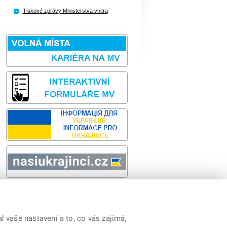
Tiskové zprávy Ministerstva vnitra
Sbírka zákonů
odk
y
|
Prohlášení o přístupnosti
|
Cookies
|
RSS
 vaše nastavení a to, co vás zajímá,