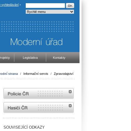
 vyhledávání
rojekty
Legislativa
Kontakty
odní strana
/
Informační servis
/
Zpravodajství
internetové stránky Policie ČR
internetové stránky Hasiči ČR
SOUVISEJÍCÍ ODKAZY