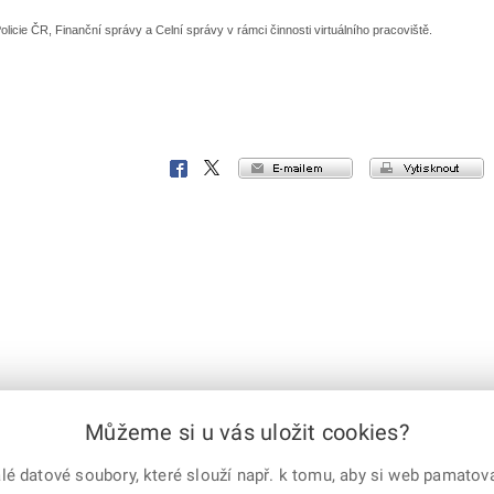
cie ČR, Finanční správy a Celní správy v rámci činnosti virtuálního pracoviště.
e-mailem
vytisknout
Facebook
X
Corp.
Můžeme si u vás uložit cookies?
 práva vyhrazena
X Corp.
|
Úřední deska
|
Mapa serveru
|
Kontakt
 datové soubory, které slouží např. k tomu, aby si web pamatoval