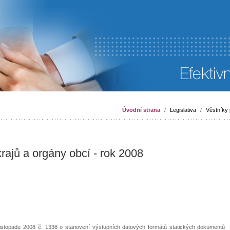
Úvodní strana
/
Legislativa
/
Věstníky 
rajů a orgány obcí - rok 2008
listopadu 2008 č. 1338 o stanovení výstupních datových formátů statických dokumentů