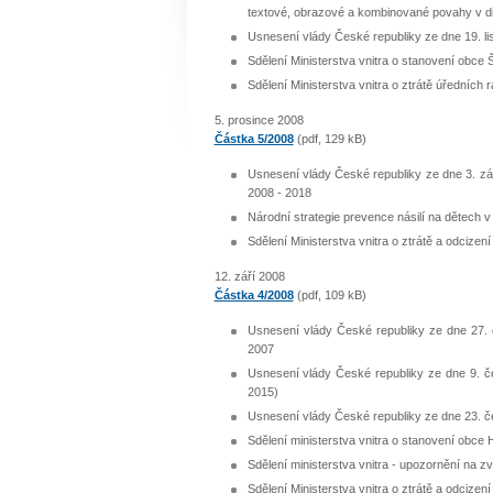
textové, obrazové a kombinované povahy v di
Usnesení vlády České republiky ze dne 19. list
Sdělení Ministerstva vnitra o stanovení obce
Sdělení Ministerstva vnitra o ztrátě úředních 
5. prosince 2008
Částka 5/2008
(pdf, 129 kB)
Usnesení vlády České republiky ze dne 3. zář
2008 - 2018
Národní strategie prevence násilí na dětech 
Sdělení Ministerstva vnitra o ztrátě a odcizení
12. září 2008
Částka 4/2008
(pdf, 109 kB)
Usnesení vlády České republiky ze dne 27. 
2007
Usnesení vlády České republiky ze dne 9. če
2015)
Usnesení vlády České republiky ze dne 23. če
Sdělení ministerstva vnitra o stanovení obce
Sdělení ministerstva vnitra - upozornění na
Sdělení Ministerstva vnitra o ztrátě a odcizen