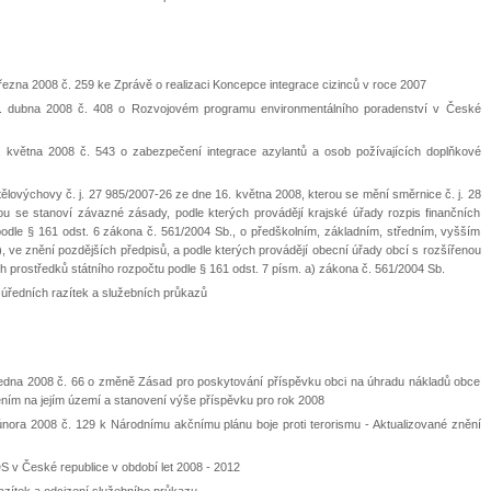
ezna 2008 č. 259 ke Zprávě o realizaci Koncepce integrace cizinců v roce 2007
. dubna 2008 č. 408 o Rozvojovém programu environmentálního poradenství v České
 května 2008 č. 543 o zabezpečení integrace azylantů a osob požívajících doplňkové
tělovýchovy č. j. 27 985/2007-26 ze dne 16. května 2008, kterou se mění směrnice č. j. 28
ou se stanoví závazné zásady, podle kterých provádějí krajské úřady rozpis finančních
podle § 161 odst. 6 zákona č. 561/2004 Sb., o předškolním, základním, středním, vyšším
 ve znění pozdějších předpisů, a podle kterých provádějí obecní úřady obcí s rozšířenou
h prostředků státního rozpočtu podle § 161 odst. 7 písm. a) zákona č. 561/2004 Sb.
í úředních razítek a služebních průkazů
ledna 2008 č. 66 o změně Zásad pro poskytování příspěvku obci na úhradu nákladů obce
ením na jejím území a stanovení výše příspěvku pro rok 2008
nora 2008 č. 129 k Národnímu akčnímu plánu boje proti terorismu - Aktualizované znění
S v České republice v období let 2008 - 2012
razítek a odcizení služebního průkazu