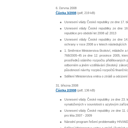
6. června 2008
Částka 3/2008
(pdf, 219 kB)
Usnesení vlády České republiky ze dne 17. bř
Usnesení vlády České republiky ze dne 16
republice pro období let 2008 až 2013
Usnesení vlády České republiky ze dne 14.
ochrany v roce 2008 a v letech následujících
1. Směrnice Ministerstva školství, mládeže a 
768/2005-45 ze dne 12. prosince 2005, kter
prostředků státního rozpočtu přidělovaných 
odborném a jiném vzdělávání (školský zákon),
působností návrhy rozpisů rozpočtů finančníc
Sdělení Ministerstva vnitra o ztrátě a odcizen
31. března 2008
Částka 2/2008
(pdf, 136 kB)
Usnesení vlády České republiky ze dne 23. 
vynaložených v souvislosti s azylovým zaříz
Usnesení vlády České republiky ze dne 11. ú
pro léta 2007 - 2009
Národní program řešení problematiky HIV/AID
Sdělení Ministerstva vnitra o ztrátě úředních 