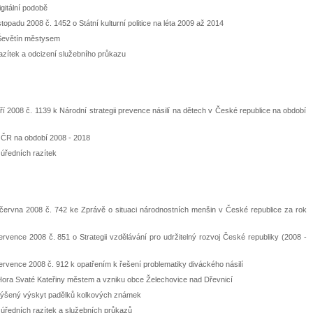
gitální podobě
opadu 2008 č. 1452 o Státní kulturní politice na léta 2009 až 2014
 Ševětín městysem
razítek a odcizení služebního průkazu
í 2008 č. 1139 k Národní strategii prevence násilí na dětech v České republice na období
v ČR na období 2008 - 2018
 úředních razítek
června 2008 č. 742 ke Zprávě o situaci národnostních menšin v České republice za rok
rvence 2008 č. 851 o Strategii vzdělávání pro udržitelný rozvoj České republiky (2008 -
rvence 2008 č. 912 k opatřením k řešení problematiky diváckého násilí
 Hora Svaté Kateřiny městem a vzniku obce Želechovice nad Dřevnicí
 zvýšený výskyt padělků kolkových známek
í úředních razítek a služebních průkazů