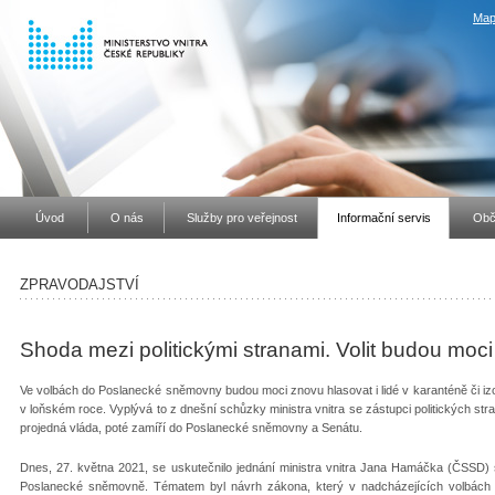
Map
Úvod
O nás
Služby pro veřejnost
Informační servis
Obč
ZPRAVODAJSTVÍ
Shoda mezi politickými stranami. Volit budou moci 
Ve volbách do Poslanecké sněmovny budou moci znovu hlasovat i lidé v karanténě či izol
v loňském roce. Vyplývá to z dnešní schůzky ministra vnitra se zástupci politických 
projedná vláda, poté zamíří do Poslanecké sněmovny a Senátu.
Dnes, 27. května 2021, se uskutečnilo jednání ministra vnitra Jana Hamáčka (ČSSD) s
Poslanecké sněmovně. Tématem byl návrh zákona, který v nadcházejících volbách um