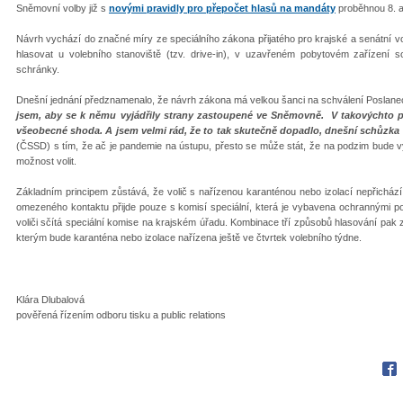
Sněmovní volby již s
novými pravidly pro přepočet hlasů na mandáty
proběhnou 8. a 
Návrh vychází do značné míry ze speciálního zákona přijatého pro krajské a senátní vol
hlasovat u volebního stanoviště (tzv. drive-in), v uzavřeném pobytovém zařízení s
schránky.
Dnešní jednání předznamenalo, že návrh zákona má velkou šanci na schválení Posla
jsem, aby se k němu vyjádřily strany zastoupené ve Sněmovně. V takovýchto p
všeobecné shoda. A jsem velmi rád, že to tak skutečně dopadlo, dnešní schůzka 
(ČSSD) s tím, že ač je pandemie na ústupu, přesto se může stát, že na podzim bude v
možnost volit.
Základním principem zůstává, že volič s nařízenou karanténou nebo izolací nepřicház
omezeného kontaktu přijde pouze s komisí speciální, která je vybavena ochrannými p
voliči sčítá speciální komise na krajském úřadu. Kombinace tří způsobů hlasování pak za
kterým bude karanténa nebo izolace nařízena ještě ve čtvrtek volebního týdne.
Klára Dlubalová
pověřená řízením odboru tisku a public relations
Fac