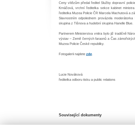
Ceny vítězům předal ředitel Služby dopravní polici
Krnáčová, vrchní ředitelka sekce kabinet ministra
ředitelka Muzea Policie ČR Marcela Machutová a zá
Slavnostním odpolednem provázela moderátorka H
skupina z Tišnova a hudební skupina Hanelle Blue.
Partnerem Ministerstva vnitra bylo již tradičně N
výstav – Země černých faraonů a Čas zámořských 
Muzea Policie České republiky.
Fotogalerii najdete
zde
.
Lucie Nováková
ředitelka odboru tisku a public relations
Související dokumenty
Prezentace - SOD.pdf
Velikost souboru: 8,0 MB / formát PDF