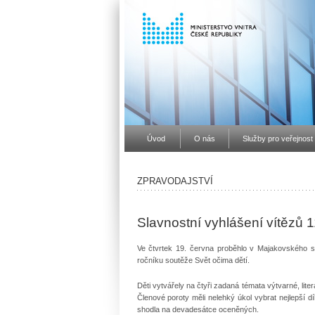
Úvod
O nás
Služby pro veřejnost
ZPRAVODAJSTVÍ
Slavnostní vyhlášení vítězů 1
Ve čtvrtek 19. června proběhlo v Majakovského s
ročníku soutěže Svět očima dětí.
Děti vytvářely na čtyři zadaná témata výtvarné, lite
Členové poroty měli nelehký úkol vybrat nejlepší 
shodla na devadesátce oceněných.