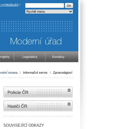
 vyhledávání
rojekty
Legislativa
Kontakty
odní strana
/
Informační servis
/
Zpravodajství
internetové stránky Policie ČR
internetové stránky Hasiči ČR
SOUVISEJÍCÍ ODKAZY