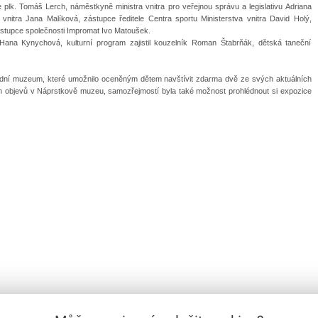
e plk. Tomáš Lerch, náměstkyně ministra vnitra pro veřejnou správu a legislativu Adriana
 vnitra Jana Malíková, zástupce ředitele Centra sportu Ministerstva vnitra David Holý,
stupce společnosti Impromat Ivo Matoušek.
ana Kynychová, kulturní program zajistil kouzelník Roman Štabrňák, dětská taneční
árodní muzeum, které umožnilo oceněným dětem navštívit zdarma dvě ze svých aktuálních
objevů v Náprstkově muzeu, samozřejmostí byla také možnost prohlédnout si expozice