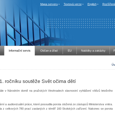
Mapa serveru
Textová verze
English
Rozšířené
Informační servis
Občan a úřad
EU
Nabídky a zakázky
P
Úv
1. ročníku soutěže Svět očima dětí
ále v Národním domě na pražských Vinohradech slavnostní vyhlášení vítězů letošního
rární a audiovizuální práce, které posoudila porota složená ze zástupců Ministerstva vnitra.
díla z celkových 780 prací zaslaných z téměř 160 školských zařízení. Nakonec se porota