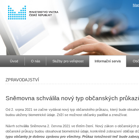
Map
Úvod
O nás
Služby pro veřejnost
Informační servis
Obč
ZPRAVODAJSTVÍ
Sněmovna schválila nový typ občanských průkazů 
Od 2. srpna 2021 se začne vydávat nový typ občanského průkazu, který bude obsaho
budou uloženy biometrické údaje. Ztíží se možnost občanky padělat a zneužívat.
Návrh schválila Sněmovna 2. června 2021 ve třetím čtení. Nový zákon o občanských p
občanské průkazy budou obsahovat biometrické údaje, konkrétně zobrazení obličeje drži
typu občanky je dobrou zprávou pro všechny. Průkaz totožnosti teď bude zabezp