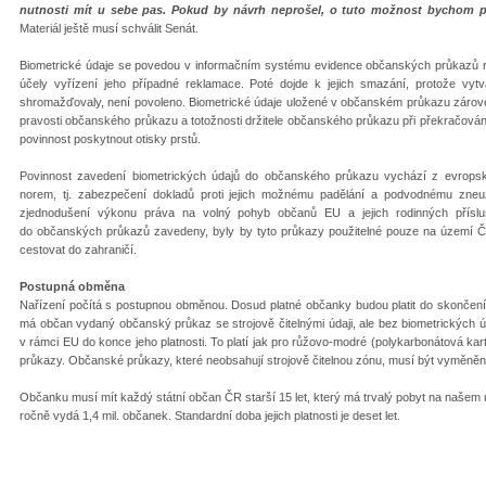
nutnosti mít u sebe pas. Pokud by návrh neprošel, o tuto možnost bychom př
Materiál ještě musí schválit Senát.
Biometrické údaje se povedou v informačním systému evidence občanských průkazů ne
účely vyřízení jeho případné reklamace. Poté dojde k jejich smazání, protože vytvá
shromažďovaly, není povoleno. Biometrické údaje uložené v občanském průkazu zároveň
pravosti občanského průkazu a totožnosti držitele občanského průkazu při překračování 
povinnost poskytnout otisky prstů.
Povinnost zavedení biometrických údajů do občanského průkazu vychází z evropsk
norem, tj. zabezpečení dokladů proti jejich možnému padělání a podvodnému zneuž
zjednodušení výkonu práva na volný pohyb občanů EU a jejich rodinných přísluš
do občanských průkazů zavedeny, byly by tyto průkazy použitelné pouze na území
cestovat do zahraničí.
Postupná obměna
Nařízení počítá s postupnou obměnou. Dosud platné občanky budou platit do skončení je
má občan vydaný občanský průkaz se strojově čitelnými údaji, ale bez biometrických úd
v rámci EU do konce jeho platnosti. To platí jak pro růžovo-modré (polykarbonátová karti
průkazy. Občanské průkazy, které neobsahují strojově čitelnou zónu, musí být vyměněny 
Občanku musí mít každý státní občan ČR starší 15 let, který má trvalý pobyt na naše
ročně vydá 1,4 mil. občanek. Standardní doba jejich platnosti je deset let.