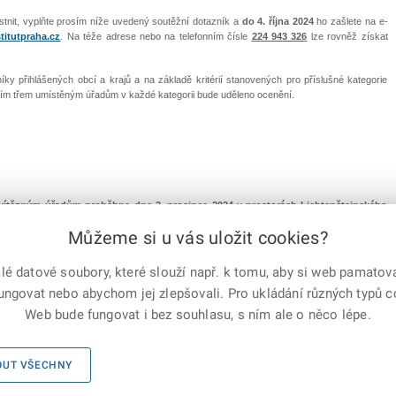
tnit, vyplňte prosím níže uvedený soutěžní dotazník a
do 4. října 2024
ho zašlete na e-
titutpraha.cz
. Na téže adrese nebo na telefonním čísle
224 943 326
lze rovněž získat
ky přihlášených obcí a krajů a na základě kritérií stanovených pro příslušné kategorie
 prvním třem umístěným úřadům v každé kategorii bude uděleno ocenění.
í vítězným úřadům proběhne dne 3. prosince 2024 v prostorách Lichtenštejnského
tradičně odborná konference na téma letošního ročníku soutěže.
Můžeme si u vás uložit cookies?
ho dne, kdy ceremoniálu předání ocenění vítězným úřadům bude v dopoledních hodinách
ast na konferenci je bezplatná a zájemci z řad úřadů a odborné veřejnosti se mohou
 datové soubory, které slouží např. k tomu, aby si web pamatoval
kapacity sálu na e-mailové adrese
j.cas@institutpraha.cz
.
fungovat nebo abychom jej zlepšovali. Pro ukládání různých typů 
Web bude fungovat i bez souhlasu, s ním ale o něco lépe.
 práva vyhrazena
OUT VŠECHNY