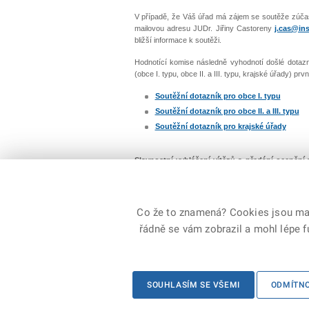
V případě, že Váš úřad má zájem se soutěže zúčas
mailovou adresu JUDr. Jiřiny Castoreny
j.cas@ins
bližší informace k soutěži.
Hodnotící komise následně vyhodnotí došlé dotazní
(obce I. typu, obce II. a III. typu, krajské úřady)
Soutěžní dotazník pro obce I. typu
Soutěžní dotazník pro obce II. a III. typu
Soutěžní dotazník pro krajské úřady
Slavnostní vyhlášení vítězů a předání oceněn
paláce v Praze na Kampě.
Součástí programu bude 
Novinkou letošního ročníku je formát slavnostní
předcházet výše uvedená odborná konference. Úč
Co že to znamená? Cookies jsou malé
registrovat
do 8. listopadu 2024
nebo do naplnění 
řádně se vám zobrazil a mohl lépe 
© 2026 Ministerstvo vnitra České republiky, všechna
SOUHLASÍM SE VŠEMI
ODMÍTN