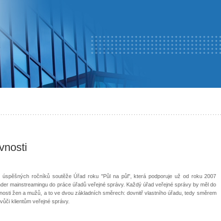
vnosti
 úspěšných ročníků soutěže Úřad roku "Půl na půl", která podporuje už od roku 2007
ender mainstreamingu do práce úřadů veřejné správy. Každý úřad veřejné správy by měl do
ovnosti žen a mužů, a to ve dvou základních směrech: dovnitř vlastního úřadu, tedy směrem
ůči klientům veřejné správy.