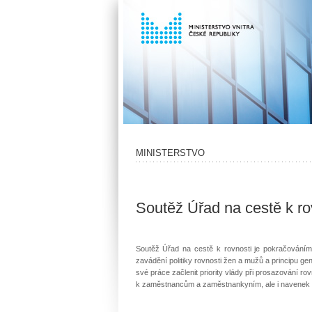
MINISTERSTVO
Soutěž Úřad na cestě k ro
Soutěž Úřad na cestě k rovnosti je pokračováním
zavádění politiky rovnosti žen a mužů a principu g
své práce začlenit priority vlády při prosazování r
k zaměstnancům a zaměstnankyním, ale i navenek v