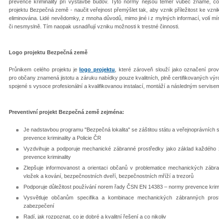
prevence kriminality při výstavbě budov. Tyto normy nejsou téměř vůbec známé, 
projektu Bezpečná země - naučit veřejnost přemýšlet tak, aby vznik příležitost ke vzni
eliminována. Lidé nevědomky, z mnoha důvodů, mimo jiné i z mylných informací, volí m
či nesmyslně. Tím naopak usnadňují vzniku možnosti k trestné činnosti.
Logo projektu Bezpečná země
Průnikem celého projektu je
logo projektu
, které zároveň slouží jako označení pro
pro občany znamená jistotu a záruku nabídky pouze kvalitních, plně certifikovaných 
spojené s vysoce profesionální a kvalifikovanou instalací, montáží a následným servise
Preventivní projekt Bezpečná země zejména:
Je nadstavbou programu "Bezpečná lokalita" se záštitou státu a veřejnoprávních s
prevence kriminality a Policie ČR
Vyzdvihuje a podporuje mechanické zábranné prostředky jako základ každého 
prevence kriminality
Zlepšuje informovanost a orientaci občanů v problematice mechanických zábr
vložek a kování, bezpečnostních dveří, bezpečnostních mříží a trezorů
Podporuje důležitost používání norem řady ČSN EN 14383 – normy prevence krimi
Vysvětluje občanům specifika a kombinace mechanických zábranných prost
zabezpečení
Radí, jak rozpoznat, co je dobré a kvalitní řešení a co nikoliv