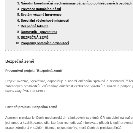
Národní koordinační mechanismus pátrání po pohřešovaných osobách 
Prevence domácího násilí
Systém včasné intervence
Speciální výslechové místnosti
Bezpečná lokalita
Domovník - preventista
BEZPEČNÁ ZEMĚ
Programy ostatních organizací
Bezpečná země
Preventivní projekt "Bezpečná země"
Projekt ukazuje, vysvětluje, doporučuje a nabízí občanům správná a relevantní řeš
zábranných prostředků. Zdůrazňuje důležitost certifikace výrobků a služeb a podporu
budov řady ČSN EN 14383.
Partneři projektu Bezpečná země
Autorem projektu je Cech mechanických zámkových systémů ČR působící na našem t
jednotnou a kvalifikovanou sílu, která se rozhodla začít bojovat a přispět k lepší prevenc
praxe, zúročená v každém členovi, to jsou devízy, které Cech do projektu přináší.