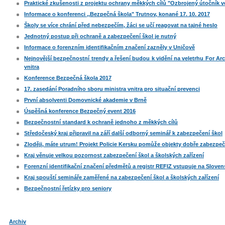
Praktické zkušenosti z projektu ochrany měkkých cílů "Ozbrojený útočník v
Informace o konferenci ,,Bezpečná škola" Trutnov, konané 17. 10. 2017
Školy se více chrání před nebezpečím, žáci se učí reagovat na tajné heslo
Jednotný postup při ochraně a zabezpečení škol je nutný
Informace o forenzním identifikačním značení zazněly v Uničově
Nejnovější bezpečnostní trendy a řešení budou k vidění na veletrhu For Arc
vnitra
Konference Bezpečná škola 2017
17. zasedání Poradního sboru ministra vnitra pro situační prevenci
První absolventi Domovnické akademie v Brně
Úspěšná konference Bezpečný event 2016
Bezpečnostní standard k ochraně jednoho z měkkých cílů
Středočeský kraj připravil na září další odborný seminář k zabezpečení škol
Zloději, máte utrum! Projekt Policie Kersku pomůže objekty dobře zabezpeč
Kraj věnuje velkou pozornost zabezpečení škol a školských zařízení
Forenzní identifikační značení předmětů a registr REFIZ vstupuje na Slove
Kraj spouští semináře zaměřené na zabezpečení škol a školských zařízení
Bezpečnostní řetízky pro seniory
Archiv