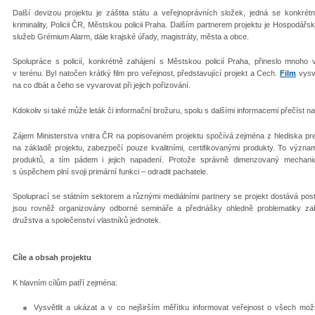
Další devizou projektu je záštita státu a veřejnoprávních složek, jedná se konkrét
kriminality, Policii ČR, Městskou policii Praha. Dalším partnerem projektu je Hospod
služeb Grémium Alarm, dále krajské úřady, magistráty, města a obce.
Spolupráce s policií, konkrétně zahájení s Městskou policií Praha, přineslo mnoho
v terénu. Byl natočen krátký film pro veřejnost, představující projekt a Cech.
Film
vysvě
na co dbát a čeho se vyvarovat při jejich pořizování.
Kdokoliv si také může leták či informační brožuru, spolu s dalšími informacemi přečíst n
Zájem Ministerstva vnitra ČR na popisovaném projektu spočívá zejména z hlediska preven
na základě projektu, zabezpečí pouze kvalitními, certifikovanými produkty. To význ
produktů, a tím pádem i jejich napadení. Protože správně dimenzovaný mechanic
s úspěchem plní svoji primární funkci – odradit pachatele.
Spoluprací se státním sektorem a různými mediálními partnery se projekt dostává pos
jsou rovněž organizovány odborné semináře a přednášky ohledně problematiky zab
družstva a společenství vlastníků jednotek.
Cíle a obsah projektu
K hlavním cílům patří zejména:
Vysvětlit a ukázat a v co nejširším měřítku informovat veřejnost o všech m