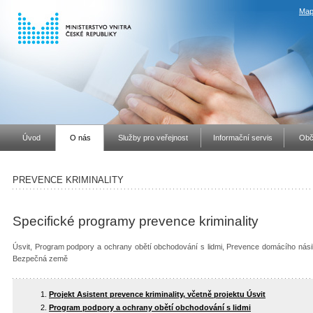
Map
Úvod
O nás
Služby pro veřejnost
Informační servis
Obč
PREVENCE KRIMINALITY
Specifické programy prevence kriminality
Úsvit, Program podpory a ochrany obětí obchodování s lidmi, Prevence domácího nási
Bezpečná země
Projekt Asistent prevence kriminality, včetně projektu Úsvit
Program podpory a ochrany obětí obchodování s lidmi