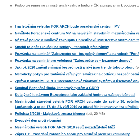
Podporuje řemeslné činnosti, jejich kvalitu a tradici v ČR a přispívá tím k podpoře
I na letošním veletrhu FOR ARCH bude poradenské centrum MV
Navštivte Poradenské centrum MV na největším stavebním mezinárodním ve
Městská policie v Havířově zakoupila z prostředků Ministerstva vnitra osm t
Šmejdi to opět zkoušejí na seniory - tentokrát přes zámky
Pozvánka na seminář "Zabezpečte se - bezpečný domov" a na veletrh "For A
Pozvánka na seminář pro veřejnost "Zabezpečte se – bezpečný domov"
Jak rok 2020 změnil vnímání bezpečnosti a jaké jsou trendy tohoto oboru
(p
Metodický pokyn pro zadávání veřejných zakázek na dodávku bezpečnostní
Zpráva k pilotnímu kurzu "Mechatronické zámkové systémy a úschovné obj
Seminář Bezpečná škola, kamerový systém a GDPR
Kulatý stůl s názvem Bezpečnost jako základní hodnota naší společnosti
Mezinárodní stavební veletrh FOR ARCH vstupuje do svého 30. roční
Letňanech, a to od 17. do 21. září 2019 za účasti Ministerstva vnitra a Polici
Policista 3/2019 - Majetková trestná činnost
(pdf, 20 MB)
Evropský den proti vloupání
Mezinárodní veletrh FOR ARCH 2018 se již nezadržitelně blíží
Zápis z 19. zasedání Poradního sboru pro situační prevenci kriminality