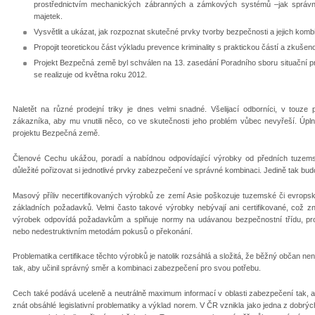
prostřednictvím mechanických zábranných a zámkových systémů –jak správně,
majetek.
Vysvětlit a ukázat, jak rozpoznat skutečné prvky tvorby bezpečnosti a jejich komb
Propojit teoretickou část výkladu prevence kriminality s praktickou částí a zkušen
Projekt Bezpečná země byl schválen na 13. zasedání Poradního sboru situační pr
se realizuje od května roku 2012.
Naletět na různé prodejní triky je dnes velmi snadné. Všelijací odborníci, v touze
zákazníka, aby mu vnutili něco, co ve skutečnosti jeho problém vůbec nevyřeší. Úpl
projektu Bezpečná země.
Členové Cechu ukážou, poradí a nabídnou odpovídající výrobky od předních tuzems
důležité pořizovat si jednotlivé prvky zabezpečení ve správné kombinaci. Jedině tak budo
Masový příliv necertifikovaných výrobků ze zemí Asie poškozuje tuzemské či evrop
základních požadavků. Velmi často takové výrobky nebývají ani certifikované, což z
výrobek odpovídá požadavkům a splňuje normy na udávanou bezpečnostní třídu, proti
nebo nedestruktivním metodám pokusů o překonání.
Problematika certifikace těchto výrobků je natolik rozsáhlá a složitá, že běžný občan ne
tak, aby učinil správný směr a kombinaci zabezpečení pro svou potřebu.
Cech také podává uceleně a neutrálně maximum informací v oblasti zabezpečení tak, ab
znát obsáhlé legislativní problematiky a výklad norem. V ČR vznikla jako jedna z do