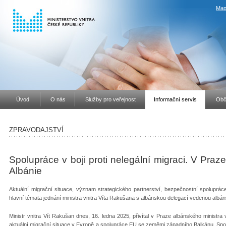
Map
Úvod
O nás
Služby pro veřejnost
Informační servis
Obč
ZPRAVODAJSTVÍ
Spolupráce v boji proti nelegální migraci. V Praze
Albánie
Aktuální migrační situace, význam strategického partnerství, bezpečnostní spoluprác
hlavní témata jednání ministra vnitra Víta Rakušana s albánskou delegací vedenou albá
Ministr vnitra Vít Rakušan dnes, 16. ledna 2025, přivítal v Praze albánského ministr
aktuální migrační situace v Evropě a spolupráce EU se zeměmi západního Balkánu. Spo