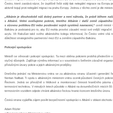
Česko, které zastává názor, že úspěšně řešit stálý tlak nelegální migrace na Evropu j
aktivně bojují proti nelegální migraci na prahu Evropy. Jednou z těchto zemí je dle minist
„Albánie je dlouhodobě náš dobrý partner a není náhoda, že právě během naše
s Albánií. Velmi oceňujeme pokrok, kterého Albánie i další země západního
s vízovou politikou EU nebo posilování svých systémů navracení,“
uvedl ministr 
Balkánu je podstatná pro to, aby EU mohla provést zásadní revizi své vnější migrační a
azylu. Vít Rakušan také svého albánského kolegu informoval, že Česko velmi vítá ne
důležitost strategického partnerství mezi EU a zeměmi západního Balkánu.
Policejní spolupráce
Ministři se věnovali i policejní spolupráci. Ta mezi oběma policiemi probíhá především v
styčný důstojník. Zajišťuje výměnu informací a v souvislosti s šetřením závažné organi
příslušnými útvary policie a jejich albánskými protějšky.
Dnešního jednání na Ministerstvu vnitra se za albánskou stranu účastnil i generální ředite
Neritan Nallbati. Ti spolu s albánským ministrem vnitra ocenili působení českých polici
Řeckem. Jedná se převážně o hlídkové a monitorovací činnosti hraničního pásma 
termovizní technikou. V minulých letech působilo v Albánii na dvouměsíčních misích 55 na
termovizním vozidlem odjede chránit albánsko-řeckou hranici koncem letošního února.
Česká strana vyjádřila zájem posílit bezpečnostní spolupráci s Albánií v oblasti obchod
Adam Rözler