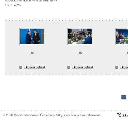
odbor komunikace Ministerstva vnitra
16. 1. 2025
f_01
f_02
f_
Detailní náhled
Detailní náhled
Detai
Fac
© 2026 Ministerstvo vnitra České republiky, všechna práva vyhrazena
X C