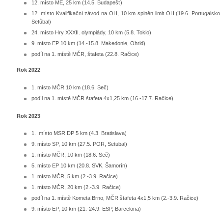
12. místo ME, 25 km (14.5. Budapešť)
12. místo Kvalifikační závod na OH, 10 km splněn limit OH (19.6. Portugalsko
Setůbal)
24. místo Hry XXXII. olympiády, 10 km (5.8. Tokio)
9. místo EP 10 km (14.-15.8. Makedonie, Ohrid)
podíl na 1. místě MČR, štafeta (22.8. Račice)
Rok 2022
1. místo MČR 10 km (18.6. Seč)
podíl na 1. místě MČR štafeta 4x1,25 km (16.-17.7. Račice)
Rok 2023
1. místo MSR DP 5 km (4.3. Bratislava)
9. místo SP, 10 km (27.5. POR, Setubal)
1. místo MČR, 10 km (18.6. Seč)
5. místo EP 10 km (20.8. SVK, Šamorín)
1. místo MČR, 5 km (2.-3.9. Račice)
1. místo MČR, 20 km (2.-3.9. Račice)
podíl na 1. místě Kometa Brno, MČR štafeta 4x1,5 km (2.-3.9. Račice)
9. místo EP, 10 km (21.-24.9. ESP, Barcelona)