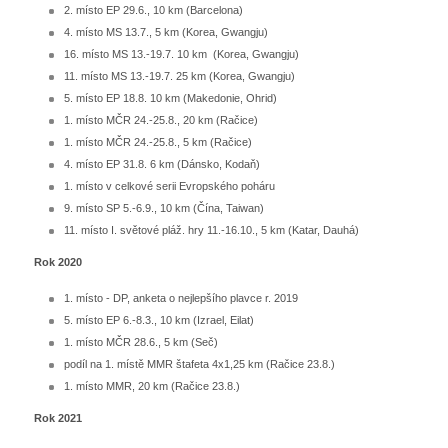
2. místo EP 29.6., 10 km (Barcelona)
4. místo MS 13.7., 5 km (Korea, Gwangju)
16. místo MS 13.-19.7. 10 km (Korea, Gwangju)
11. místo MS 13.-19.7. 25 km (Korea, Gwangju)
5. místo EP 18.8. 10 km (Makedonie, Ohrid)
1. místo MČR 24.-25.8., 20 km (Račice)
1. místo MČR 24.-25.8., 5 km (Račice)
4. místo EP 31.8. 6 km (Dánsko, Kodaň)
1. místo v celkové serii Evropského poháru
9. místo SP 5.-6.9., 10 km (Čína, Taiwan)
11. místo I. světové pláž. hry 11.-16.10., 5 km (Katar, Dauhá)
Rok 2020
1. místo - DP, anketa o nejlepšího plavce r. 2019
5. místo EP 6.-8.3., 10 km (Izrael, Eilat)
1. místo MČR 28.6., 5 km (Seč)
podíl na 1. místě MMR štafeta 4x1,25 km (Račice 23.8.)
1. místo MMR, 20 km (Račice 23.8.)
Rok 2021