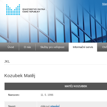
Map
Úvod
O nás
Služby pro veřejnost
Informační servis
Obč
JKL
Kozubek Matěj
MATĚJ KOZUBEK
Narozen:
11. 5. 1996
Sport:
dálkové
plavání