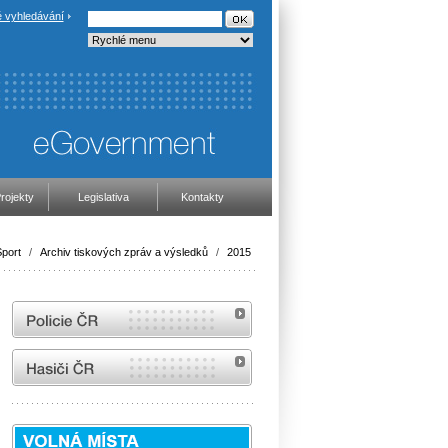
 vyhledávání
rojekty
Legislativa
Kontakty
port
/
Archiv tiskových zpráv a výsledků
/
2015
internetové stránky Policie ČR
internetové stránky Hasiči ČR