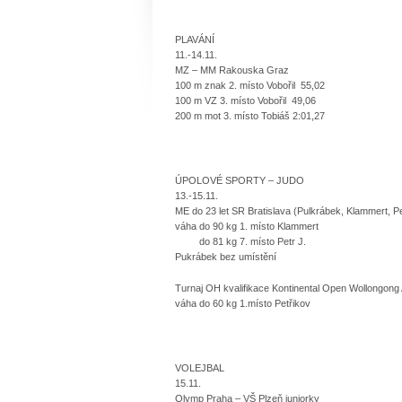
PLAVÁNÍ
11.-14.11.
MZ – MM Rakouska Graz
100 m znak 2. místo Vobořil 55,02
100 m VZ 3. místo Vobořil 49,06
200 m mot 3. místo Tobiáš 2:01,27
ÚPOLOVÉ SPORTY – JUDO
13.-15.11.
ME do 23 let SR Bratislava (Pulkrábek, Klammert, Pe
váha do 90 kg 1. místo Klammert
do 81 kg 7. místo Petr J.
Pukrábek bez umístění
Turnaj OH kvalifikace Kontinental Open Wollongong 
váha do 60 kg 1.místo Petřikov
VOLEJBAL
15.11.
Olymp Praha – VŠ Plzeň juniorky