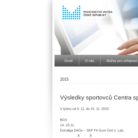
Úvod
O nás
Služby pro veřejnost
2015
Výsledky sportovců Centra s
V týdnu od 9. 11. do 15. 11. 2015
BOX
14.-15.11.
Extraliga Děčín – SKP Fit Gym Ústí n. Lab.
8 : 8