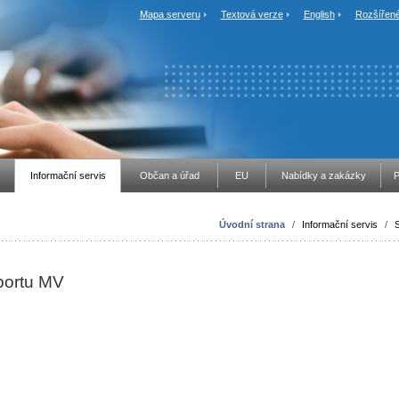
Mapa serveru
Textová verze
English
Rozšířené
Informační servis
Občan a úřad
EU
Nabídky a zakázky
P
Úvodní strana
/
Informační servis
/
S
portu MV