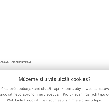
dráhalová, Kerschbaummayr
Můžeme si u vás uložit cookies?
 datové soubory, které slouží např. k tomu, aby si web pamatoval
fungovat nebo abychom jej zlepšovali. Pro ukládání různých typů 
e-mailem
vytisknout
Facebook
X
Web bude fungovat i bez souhlasu, s ním ale o něco lépe.
Corp.