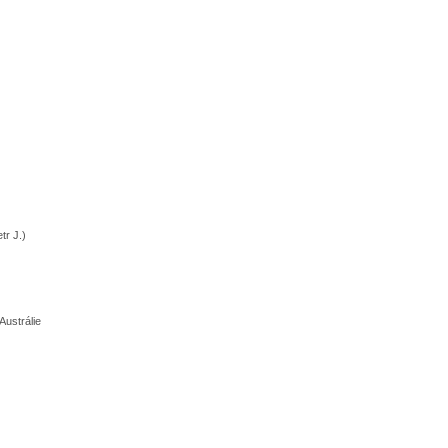
tr J.)
Austrálie