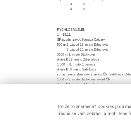
3 : 0
3 : 0
RYCHLOBRUSLENÍ
14.-15.11.
SP úvodní závod Kanada Calgary
500 m 1. závod 12. místo Erbanová
2. závod 13. místo Erbanová
3000 m 1. místo Sáblíková
divize B 17. místo Zdráhalová
1 000 m 8. místo Erbanová
divize B 8. místo Sáblíková
stíhací závod družstev 9. místo ČR, Sáblíková, Z
1500 m 3. místo Sáblíková rekord ČR
divize B 17. místo Zdráhalová
22. místo Kerschbaummayr
závod s hromadným startem 4. místo Sáblíková
6. místo Zdráhalová
Co že to znamená? Cookies jsou malé
řádně se vám zobrazil a mohl lépe 