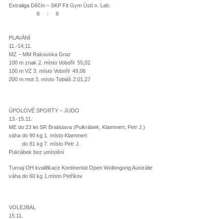
Extraliga Děčín – SKP Fit Gym Ústí n. Lab.
8 : 8
PLAVÁNÍ
11.-14.11.
MZ – MM Rakouska Graz
100 m znak 2. místo Vobořil 55,02
100 m VZ 3. místo Vobořil 49,06
200 m mot 3. místo Tobiáš 2:01,27
ÚPOLOVÉ SPORTY – JUDO
13.-15.11.
ME do 23 let SR Bratislava (Pulkrábek, Klammert, Petr J.)
váha do 90 kg 1. místo Klammert
do 81 kg 7. místo Petr J.
Pukrábek bez umístění
Turnaj OH kvalifikace Kontinental Open Wollongong Austrálie
váha do 60 kg 1.místo Petřikov
VOLEJBAL
15.11.