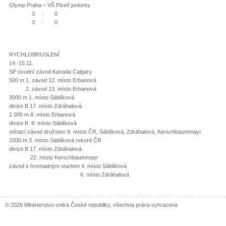
Olymp Praha – VŠ Plzeň juniorky
3 : 0
3 : 0
RYCHLOBRUSLENÍ
14.-15.11.
SP úvodní závod Kanada Calgary
500 m 1. závod 12. místo Erbanová
2. závod 13. místo Erbanová
3000 m 1. místo Sáblíková
divize B 17. místo Zdráhalová
1 000 m 8. místo Erbanová
divize B 8. místo Sáblíková
stíhací závod družstev 9. místo ČR, Sáblíková, Zdráhalová, Kerschbaummayr
1500 m 3. místo Sáblíková rekord ČR
divize B 17. místo Zdráhalová
22. místo Kerschbaummayr
závod s hromadným startem 4. místo Sáblíková
6. místo Zdráhalová
© 2026 Ministerstvo vnitra České republiky, všechna práva vyhrazena