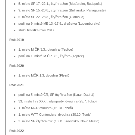
5. místo SP 17.-22.1., čtyřhra žen (Maďarsko, Budapešť)
9. místo SP 15.-20.8., čtyřhra žen (Bulharsko, Panagjurište)
5. místo SP 22.-28.8., čtyřhra žen (Olomouc)
podíl na 9. místě ME 13.-17.9., družstva (Lucembursko)
stolní tenistka roku 2017
Rok 2019
1. místo M ČR 3.3., dvouhra (Teplice)
podíl na 1. místě M ČR 3.3., čtyřhra (Teplice)
Rok 2020
1. místo MČR 1.3. dvouhra (Plzeň)
Rok 2021
podíl na 5. místě ČR, SP čtyřhra žen (Katar, Dauhá)
33. místo Hry XXXII. olympiády, dvouhra (25.7. Tokio)
1. místo MČR dvouhra (16.10. Plzeň)
1. místo WTT Contenders, dvouhra (30.10. Tunis)
3. místo SP čtyřhra mix (13.11. Slovinsko, Novo Mesto)
Rok 2022