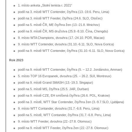
1. místo anketa „Stolní tenista r. 2021“
podíl na 3. místě WTT Contender, čtyřhra (13.-19.6. Peru, Lima)
podíl na 3. místě WTT Feeder, čtyřhra (24.6. SLO, Otočec)
podíl na 5. místě ČR, ME čtyřhra žen (13.-21.8. Mnichov)
podíl na 9. místě ČR, MS družstva (25.9.-8.10. Čína, Chengdu)
9. místo WTA Champions, dvouhra (17.-24.10. POR, Macao)
9. místo WTT Contender, dvouhra (31.10.-6.11. SLO, Nova Gorica)
podíl na 9. místě WTT Contender, čtyřhra (31.10.-6.11. SLO, Nova Gorica)
Rok 2023
podíl na 9. místě WTT Contender, čtyřhra (5. – 12.2. Jordánsko, Amman)
5. místo TOP 16 Evropanek, dvouhra (25. – 26.2. SUI, Montreux)
podíl na 9. místě Grand SMASH (13.-19.3. Singapur)
podíl na 5. místě MS, čtyřhra (25.5. JAR, Durban)
podíl na 9. místě CZE, EH smíšená čtyřhra (26.6. POL, Krakow)
podíl na 3. místě, WTT Star Contender, čtyřhra žen (3.-9.7.SLO, Ljubljana)
9. místo WTT Contander, dvouhra (31.7.-6.8. Peru, Lima)
podíl na 5. místě, WTT Contander, čtyřhra (31.7.-6.8. Peru, Lima)
9. místo WTT Feeder, dvouhra (22.-27.8. Olomouc)
podíl na 9. místě WTT Feeder, čtyřhra žen (22.-27.8. Olomouc)