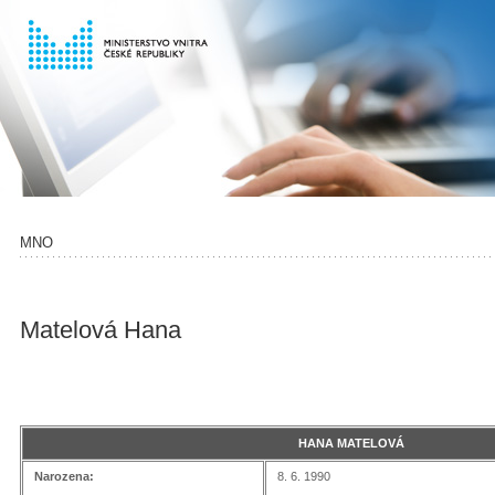
MNO
Matelová Hana
HANA MATELOVÁ
Narozena:
8. 6. 1990