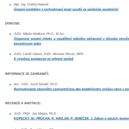
Mgr. Ing. Ondřej Haberle:
Ústavní problémy v rozhodovací praxi soudů ve správním soudnictví
DISKUSE:
JUDr. Miluše Kindlová, Ph.D., M.Jur.:
Ústavnost soudní výluky u neudělení státního občanství z důvodu ohrož
bezpečnosti státu
JUDr. Lukáš Glaser, JUDr. Miroslav Mocek, MPA:
K systému podjatosti ve veřejné správě
INFORMACE ZE ZAHRANIČÍ:
doc. JUDr. Jozef Sotolář, Ph.D.:
Rozhodovanie obecného zastupiteľstva ako kolektívneho orgánu obce v po
RECENZE A ANOTACE:
JUDr. PhDr. Jan Malast, Ph.D.:
KOPECKÝ, M., PRŮCHA, P., HAVLAN, P. JANEČEK, J.
Zákon o obcích, komen