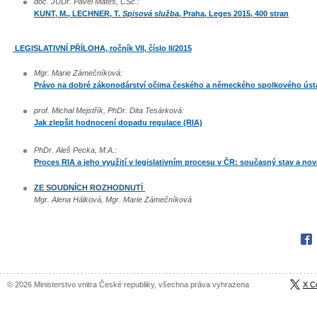
doc. JUDr. Pavel Mates, CSc.:
KUNT, M., LECHNER, T.
Spisová služba,
Praha, Leges 2015, 400 stran
LEGISLATIVNÍ PŘÍLOHA, ročník VII, číslo II/2015
Mgr. Marie Zámečníková:
Právo na dobré zákonodárství očima českého a německého spolkového ús
prof. Michal Mejstřík, PhDr. Dita Tesárková:
Jak zlepšit hodnocení dopadu regulace (RIA)
PhDr. Aleš Pecka, M.A.:
Proces RIA a jeho využití v legislativním procesu v ČR: současný stav a no
ZE SOUDNÍCH ROZHODNUTÍ
Mgr. Alena Hálková, Mgr. Marie Zámečníková
Fac
© 2026 Ministerstvo vnitra České republiky, všechna práva vyhrazena
X C