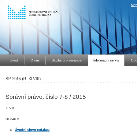
Map
Úvod
O nás
Služby pro veřejnost
Informační servis
Obč
SP 2015 (R. XLVIII)
Správní právo, číslo 7-8 / 2015
XLVIII
OBSAH:
Úvodní slovo redakce