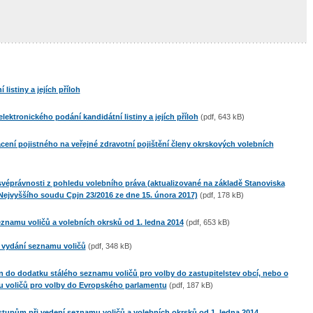
listiny a jejích příloh
lektronického podání kandidátní listiny a jejích příloh
(pdf, 643 kB)
acení pojistného na veřejné zdravotní pojištění členy okrskových volebních
svéprávnosti z pohledu volebního práva (aktualizované na základě Stanoviska
ejvyššího soudu Cpjn 23/2016 ze dne 15. února 2017)
(pdf, 178 kB)
namu voličů a volebních okrsků od 1. ledna 2014
(pdf, 653 kB)​
 vydání seznamu voličů
(pdf, 348 kB)
án do dodatku stálého seznamu voličů pro volby do zastupitelstev obcí, nebo o
mu voličů pro volby do Evropského parlamentu
(pdf, 187 kB)
tupům při vedení seznamu voličů a volebních okrsků od 1. ledna 2014