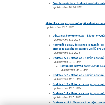
Osvobození člena okrskové volební komise
- publikováno 26. 10. 2011
Metodika k novým postupům při vedení seznamu 
-
publikováno 23. 5. 2018
Uživatelská dokumentace - Žádost o vydá
-
publikováno 6. 1. 2014
Formulář o údaji, že cizinec je zapsán do
cizinec je zapsán do sezamu voličů pro v
-
publikováno 6. 1. 2014
Dodatek č. 1 k Metodice k novým postupům
-
publikováno 21. 2. 2014
Postup pro převod dat z CSV do Exc
-
publikováno 20. 2. 2014
Dodatek č. 2 k Metodice k novým postupům
-
publikováno 19. 5. 2014
Dodatek č. 3 k Metodice k novým postupům
-
publikováno 19. 5. 2014
Dodatek č. 4 k Metodice k novým postupům
-
publikováno 23. 5. 2018
Dodatek č. 5 k Metodice k novým postu