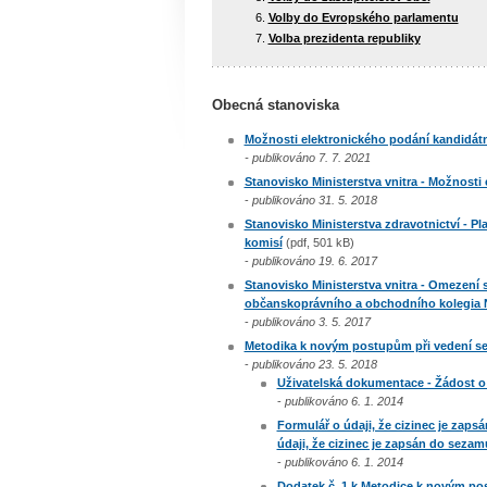
Volby do Evropského parlamentu
Volba prezidenta republiky
Obecná stanoviska
Možnosti elektronického podání kandidátní 
- publikováno 7. 7. 2021
Stanovisko Ministerstva vnitra - Možnosti e
-
publikováno 31. 5. 2018
Stanovisko Ministerstva zdravotnictví - Pl
komisí
(pdf, 501 kB)
-
publikováno 19. 6. 2017
Stanovisko Ministerstva vnitra - Omezení 
občanskoprávního a obchodního kolegia N
-
publikováno 3. 5. 2017
Metodika k novým postupům při vedení sez
-
publikováno 23. 5. 2018
Uživatelská dokumentace - Žádost o
-
publikováno 6. 1. 2014
Formulář o údaji, že cizinec je zaps
údaji, že cizinec je zapsán do seza
-
publikováno 6. 1. 2014
Dodatek č. 1 k Metodice k novým pos