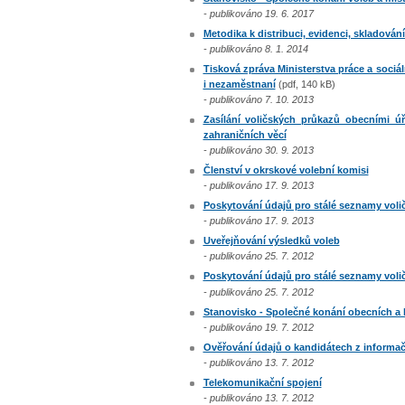
- publikováno 19. 6. 2017
Metodika k distribuci, evidenci, skladován
- publikováno 8. 1. 2014
Tisková zpráva Ministerstva práce a soc
i nezaměstnaní
(pdf, 140 kB)
- publikováno 7. 10. 2013
Zasílání voličských průkazů obecními ú
zahraničních věcí
- publikováno 30. 9. 2013
Členství v okrskové volební komisi
- publikováno 17. 9. 2013
Poskytování údajů pro stálé seznamy vol
- publikováno 17. 9. 2013
Uveřejňování výsledků voleb
- publikováno 25. 7. 2012
Poskytování údajů pro stálé seznamy volič
- publikováno 25. 7. 2012
Stanovisko - Společné konání obecních a 
- publikováno 19. 7. 2012
Ověřování údajů o kandidátech z informa
- publikováno 13. 7. 2012
Telekomunikační spojení
- publikováno 13. 7. 2012