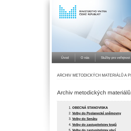
Úvod
O nás
Služby pro veřejnost
ARCHIV METODICKÝCH MATERIÁLŮ A 
Archiv metodických materiálů
OBECNÁ STANOVISKA
Volby do Poslanecké sněmovny
Volby do Senátu
Volby do zastupitelstev krajů
Volby do zastupitelstev obcí