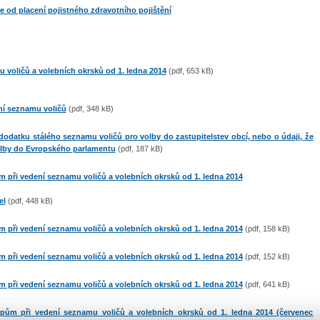
 od placení pojistného zdravotního pojištění
voličů a volebních okrsků od 1. ledna 2014
(pdf, 653 kB)​
ní seznamu voličů
(pdf, 348 kB)
 dodatku stálého seznamu voličů pro volby do zastupitelstev obcí, nebo o údaji, že
olby do Evropského parlamentu
(pdf, 187 kB)
 při vedení seznamu voličů a volebních okrsků od 1. ledna 2014
el
(pdf, 448 kB)​
 při vedení seznamu voličů a volebních okrsků od 1. ledna 2014
(pdf, 158 kB)
 při vedení seznamu voličů a volebních okrsků od 1. ledna 2014
(pdf, 152 kB)
 při vedení seznamu voličů a volebních okrsků od 1. ledna 2014
(pdf, 641 kB)
pům při vedení seznamu voličů a volebních okrsků od 1. ledna 2014 (červenec