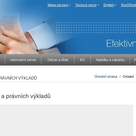
Mapa serveru
Textová verze
English
Rozšířené
Informační servis
Občan a úřad
EU
Nabídky a zakázky
P
Úvodní strana
/
Ostatní
PRÁVNÍCH VÝKLADŮ
 a právních výkladů