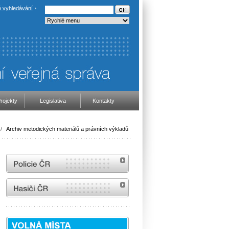
 vyhledávání
rojekty
Legislativa
Kontakty
/
Archiv metodických materiálů a právních výkladů
internetové stránky Policie ČR
internetové stránky Hasiči ČR