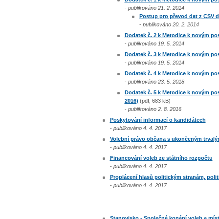
-
publikováno 21. 2. 2014
Postup pro převod dat z CSV d
-
publikováno 20. 2. 2014
Dodatek č. 2 k Metodice k novým pos
-
publikováno 19. 5. 2014
Dodatek č. 3 k Metodice k novým pos
-
publikováno 19. 5. 2014
Dodatek č. 4 k Metodice k novým pos
-
publikováno 23. 5. 2018
Dodatek č. 5 k Metodice k novým pos
2016)
(pdf, 683 kB)
-
publikováno 2. 8. 2016
Poskytování informací o kandidátech
-
publikováno 4. 4. 2017
Volební právo občana s ukončeným trvalý
-
publikováno 4. 4. 2017
Financování voleb ze státního rozpočtu
-
publikováno 4. 4. 2017
Proplácení hlasů politickým stranám, poli
-
publikováno 4. 4. 2017
Stanovisko - Společné konání voleb a mís