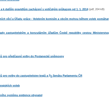
í a k dalším pravidlům zacházení s voličským průkazem od 1. 1. 2014
(pdf, 204 kB)
iálních věcí a Úřadu práce - Volebním komisím a obcím mohou během voleb pomáhat
řady zastupitelským a konzulárním úřadům České republiky cestou Ministerstva
ičů pro předčasné volby do Poslanecké sněmovny
1
ů pro volby do zastupitelstev krajů a
/
Senátu Parlamentu ČR
3
krajských voleb
čního systému evidence obyvatel