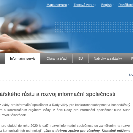
Mapa serveru
Textová verze
English
Rozšířené
Informační servis
Občan a úřad
EU
Nabídky a zakázky
P
Úv
ářského růstu a rozvoj informační společnosti
ady vlády pro informační společnost a Rady vlády pro konkurenceschopnost a hospodářský
ím a koordinačním orgánem vlády. V čele Rady pro informační společnost bude Milan
Pavel Bělobrádek.
ílů pro období do roku 2020 je další rozvoj informační společnosti se zaměřením na rozvoj
 a komunikačních technologií.
„Jde o dobrou zprávu pro všechny. Konečně můžeme