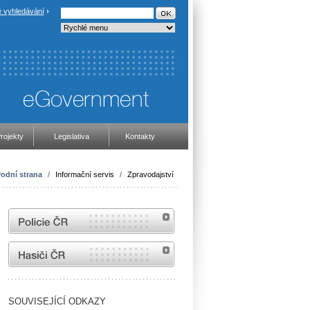
 vyhledávání
rojekty
Legislativa
Kontakty
odní strana
/
Informační servis
/
Zpravodajství
internetové stránky Policie ČR
internetové stránky Hasiči ČR
SOUVISEJÍCÍ ODKAZY