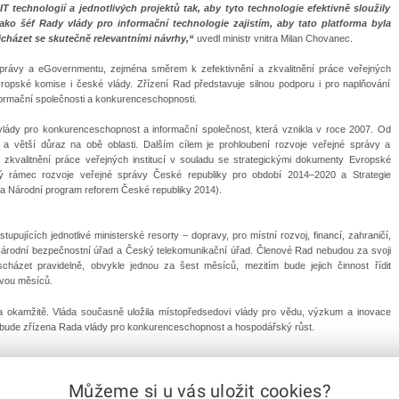
T technologií a jednotlivých projektů tak, aby tyto technologie efektivně sloužily
Jako šéf Rady vlády pro informační technologie zajistím, aby tato platforma byla
házet se skutečně relevantními návrhy,“
uvedl ministr vnitra Milan Chovanec.
správy a eGovernmentu, zejména směrem k zefektivnění a zkvalitnění práce veřejných
vropské komise i české vlády. Zřízení Rad představuje silnou podporu i pro naplňování
informační společnosti a konkurenceschopnosti.
lády pro konkurenceschopnost a informační společnost, která vznikla v roce 2007. Od
zení a větší důraz na obě oblasti. Dalším cílem je prohloubení rozvoje veřejné správy a
kvalitnění práce veřejných institucí v souladu se strategickými dokumenty Evropské
ký rámec rozvoje veřejné správy České republiky pro období 2014–2020 a Strategie
 Národní program reforem České republiky 2014).
upujících jednotlivé ministerské resorty – dopravy, pro místní rozvoj, financí, zahraničí,
je Národní bezpečnostní úřad a Český telekomunikační úřad. Členové Rad nebudou za svoji
ázet pravidelně, obvykle jednou za šest měsíců, mezitím bude jejich činnost řídit
dvou měsíců.
na okamžitě. Vláda současně uložila místopředsedovi vlády pro vědu, výzkum a inovace
m bude zřízena Rada vlády pro konkurenceschopnost a hospodářský růst.
Můžeme si u vás uložit cookies?