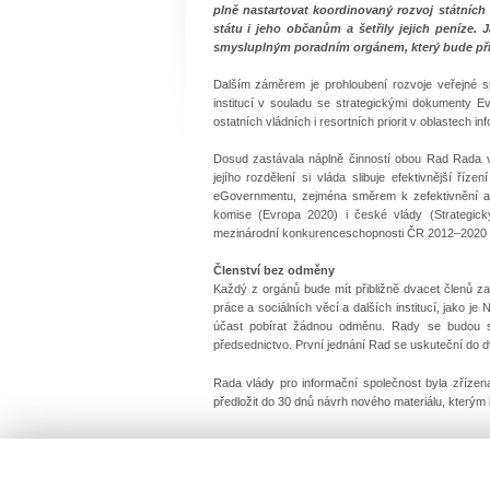
plně nastartovat koordinovaný rozvoj státních I
státu i jeho občanům a šetřily jejich peníze. 
smysluplným poradním orgánem, který bude přic
Dalším záměrem je prohloubení rozvoje veřejné 
institucí v souladu se strategickými dokumenty E
ostatních vládních i resortních priorit v oblastech 
Dosud zastávala náplně činností obou Rad Rada v
jejího rozdělení si vláda slibuje efektivnější ří
eGovernmentu, zejména směrem k zefektivnění a z
komise (Evropa 2020) i české vlády (Strategic
mezinárodní konkurenceschopnosti ČR 2012–2020 a
Členství bez odměny
Každý z orgánů bude mít přibližně dvacet členů zast
práce a sociálních věcí a dalších institucí, jako 
účast pobírat žádnou odměnu. Rady se budou sch
předsednictvo. První jednání Rad se uskuteční do 
Rada vlády pro informační společnost byla zříze
předložit do 30 dnů návrh nového materiálu, který
Lucie Nováková
ředitelka odboru tisku a public relations