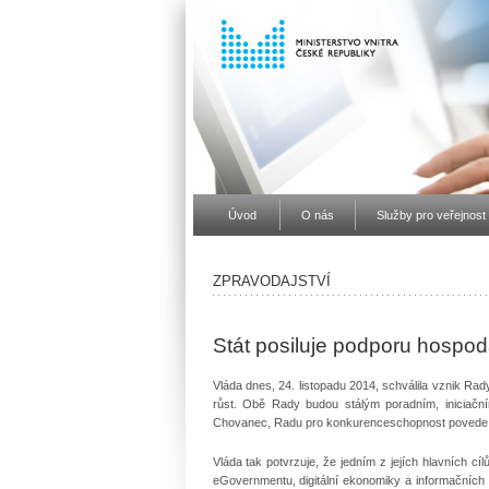
Úvod
O nás
Služby pro veřejnost
ZPRAVODAJSTVÍ
Stát posiluje podporu hospod
Vláda dnes, 24. listopadu 2014, schválila vznik R
růst. Obě Rady budou stálým poradním, iniciačn
Chovanec, Radu pro konkurenceschopnost povede 
Vláda tak potvrzuje, že jedním z jejích hlavních c
eGovernmentu, digitální ekonomiky a informačních