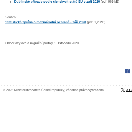
Dublinské případy podle členských států EU v září 2020
(pdf, 969 kB)
Souhrn:
Statistická zpráva o mezinárodní ochraně - září 2020
(pdf, 1,2 MB)
Odbor azylové a migrační politiky, 9. listopadu 2020
Fac
© 2026 Ministerstvo vnitra České republiky, všechna práva vyhrazena
X C