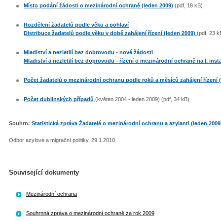
Místo podání žádosti o mezinárodní ochraně (leden 2009)
(pdf, 18 kB)
Rozdělení žadatelů podle věku a pohlaví
Distribuce žadatelů podle věku v době zahájení řízení (leden 2009)
(pdf, 23 k
Mladiství a nezletilí bez dobrovodu - nové žádosti
Mladiství a nezletilí bez doprovodu - řízení o mezinárodní ochraně na I. inst
Počet žadatelů o mezinárodní ochranu podle roků a měsíců zahájení řízení (
Počet dublinských případů
(květen 2004 - leden 2009) (pdf, 34 kB)
Souhrn:
Statistická zpráva Žadatelé o mezinárodní ochranu a azylanti (leden 2009
Odbor azylové a migrační politiky, 29.1.2010
Související dokumenty
Mezinárodní ochrana
Souhrnná zpráva o mezinárodní ochraně za rok 2009