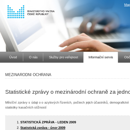
Map
Úvod
O nás
Služby pro veřejnost
Informační servis
Obč
MEZINARODNI OCHRANA
Statistické zprávy o mezinárodní ochraně za jedn
Měsíční zprávy s údaji o o azylových řízeních, počtech jejich účastníků, demografické 
statistiky kasačních stížností
STATISTICKÁ ZPRÁVA - LEDEN 2009
Statistická zpráva - únor 2009