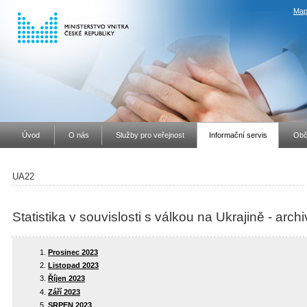
Map
Úvod
O nás
Služby pro veřejnost
Informační servis
Obč
UA22
Statistika v souvislosti s válkou na Ukrajině - arch
Prosinec 2023
Listopad 2023
Říjen 2023
Září 2023
SRPEN 2023