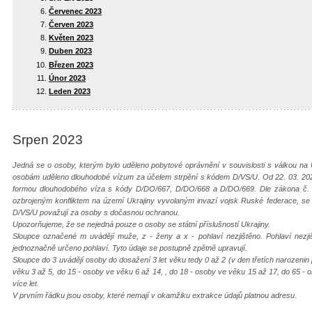
Červenec 2023
Červen 2023
Květen 2023
Duben 2023
Březen 2023
Únor 2023
Leden 2023
Srpen 2023
Jedná se o osoby, kterým bylo uděleno pobytové oprávnění v souvislosti s válkou na 
osobám uděleno dlouhodobé vízum za účelem strpění s kódem D/VS/U. Od 22. 03. 202
formou dlouhodobého víza s kódy D/DO/667, D/DO/668 a D/DO/669. Dle zákona č. 65
ozbrojeným konfliktem na území Ukrajiny vyvolaným invazí vojsk Ruské federace, s
D/VS/U považují za osoby s dočasnou ochranou.
Upozorňujeme, že se nejedná pouze o osoby se státní příslušností Ukrajiny.
Sloupce označené m uvádějí muže, z - ženy a x - pohlaví nezjištěno. Pohlaví nezj
jednoznačně určeno pohlaví. Tyto údaje se postupně zpětně upravují.
Sloupce do 3 uvádějí osoby do dosažení 3 let věku tedy 0 až 2 (v den třetích narozenin
věku 3 až 5, do 15 - osoby ve věku 6 až 14, , do 18 - osoby ve věku 15 až 17, do 65 - 
více let.
V prvním řádku jsou osoby, které nemají v okamžiku extrakce údajů platnou adresu.