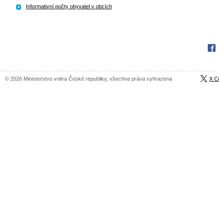
Informativní počty obyvatel v obcích
Fac
© 2026 Ministerstvo vnitra České republiky, všechna práva vyhrazena
X C