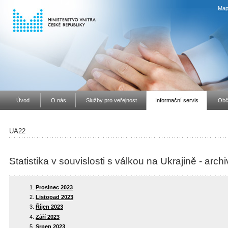
Map
Úvod
O nás
Služby pro veřejnost
Informační servis
Obč
UA22
Statistika v souvislosti s válkou na Ukrajině - arch
Prosinec 2023
Listopad 2023
Říjen 2023
Září 2023
Srpen 2023