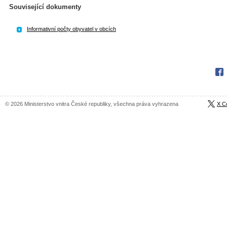
Související dokumenty
Informativní počty obyvatel v obcích
Fac
© 2026 Ministerstvo vnitra České republiky, všechna práva vyhrazena
X C