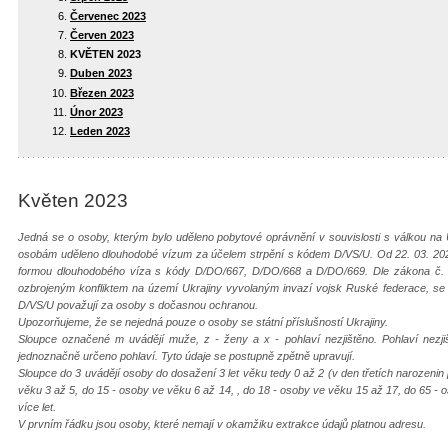
Červenec 2023
Červen 2023
KVĚTEN 2023
Duben 2023
Březen 2023
Únor 2023
Leden 2023
Květen 2023
Jedná se o osoby, kterým bylo uděleno pobytové oprávnění v souvislosti s válkou na 
osobám uděleno dlouhodobé vízum za účelem strpění s kódem D/VS/U. Od 22. 03. 202
formou dlouhodobého víza s kódy D/DO/667, D/DO/668 a D/DO/669. Dle zákona č. 65
ozbrojeným konfliktem na území Ukrajiny vyvolaným invazí vojsk Ruské federace, s
D/VS/U považují za osoby s dočasnou ochranou.
Upozorňujeme, že se nejedná pouze o osoby se státní příslušností Ukrajiny.
Sloupce označené m uvádějí muže, z - ženy a x - pohlaví nezjištěno. Pohlaví nezj
jednoznačně určeno pohlaví. Tyto údaje se postupně zpětně upravují.
Sloupce do 3 uvádějí osoby do dosažení 3 let věku tedy 0 až 2 (v den třetích narozenin
věku 3 až 5, do 15 - osoby ve věku 6 až 14, , do 18 - osoby ve věku 15 až 17, do 65 - 
více let.
V prvním řádku jsou osoby, které nemají v okamžiku extrakce údajů platnou adresu.