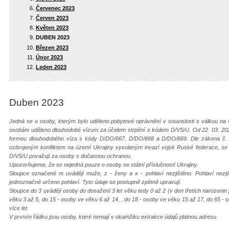
Červenec 2023
Červen 2023
Květen 2023
DUBEN 2023
Březen 2023
Únor 2023
Leden 2023
Duben 2023
Jedná se o osoby, kterým bylo uděleno pobytové oprávnění v souvislosti s válkou na 
osobám uděleno dlouhodobé vízum za účelem strpění s kódem D/VS/U. Od 22. 03. 202
formou dlouhodobého víza s kódy D/DO/667, D/DO/668 a D/DO/669. Dle zákona č. 65
ozbrojeným konfliktem na území Ukrajiny vyvolaným invazí vojsk Ruské federace, s
D/VS/U považují za osoby s dočasnou ochranou.
Upozorňujeme, že se nejedná pouze o osoby se státní příslušností Ukrajiny.
Sloupce označené m uvádějí muže, z - ženy a x - pohlaví nezjištěno. Pohlaví nezj
jednoznačně určeno pohlaví. Tyto údaje se postupně zpětně upravují.
Sloupce do 3 uvádějí osoby do dosažení 3 let věku tedy 0 až 2 (v den třetích narozenin
věku 3 až 5, do 15 - osoby ve věku 6 až 14, , do 18 - osoby ve věku 15 až 17, do 65 - 
více let.
V prvním řádku jsou osoby, které nemají v okamžiku extrakce údajů platnou adresu.