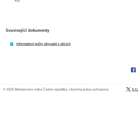
kB)
Související dokumenty
Informativní počty obyvatel v obcích
Fac
© 2026 Ministerstvo vnitra České republiky, všechna práva vyhrazena
X C