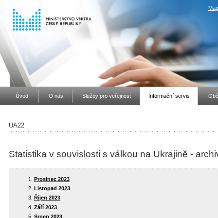
Map
Úvod
O nás
Služby pro veřejnost
Informační servis
Obč
UA22
Statistika v souvislosti s válkou na Ukrajině - arch
Prosinec 2023
Listopad 2023
Říjen 2023
Září 2023
Srpen 2023