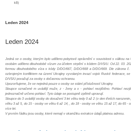
kB)
Leden 2024
Leden 2024
Jedná se o osoby, kterým bylo uděleno pobytové oprávnění v souvislosti s válkou na 
osobám uděleno dlouhodobé vízum za účelem strpění s kódem D/VS/U. Od 22. 03. 202
formou dlouhodobého víza s kódy D/DO/667, D/DO/668 a D/DO/669. Dle zákona č. 65
ozbrojeným konfliktem na území Ukrajiny vyvolaným invazí vojsk Ruské federace, s
D/VS/U považují za osoby s dočasnou ochranou.
Upozorňujeme, že se nejedná pouze o osoby se státní příslušností Ukrajiny.
Sloupce označené m uvádějí muže, z - ženy a x - pohlaví nezjištěno. Pohlaví nezj
jednoznačně určeno pohlaví. Tyto údaje se postupně zpětně upravují.
Sloupce do 3 uvádějí osoby do dosažení 3 let věku tedy 0 až 2 (v den třetích narozenin
věku 3 až 5, do 15 - osoby ve věku 6 až 14, , do 18 - osoby ve věku 15 až 17, do 65 - 
více let.
V prvním řádku jsou osoby, které nemají v okamžiku extrakce údajů platnou adresu.