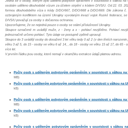
Jedná se o osoby, kterým bylo uděleno pobytové oprávnění v souvislosti s válkou na 
osobám uděleno dlouhodobé vízum za účelem strpění s kódem D/VS/U. Od 22. 03. 202
formou dlouhodobého víza s kódy D/DO/667, D/DO/668 a D/DO/669. Dle zákona č. 65
ozbrojeným konfliktem na území Ukrajiny vyvolaným invazí vojsk Ruské federace, s
D/VS/U považují za osoby s dočasnou ochranou.
Upozorňujeme, že se nejedná pouze o osoby se státní příslušností Ukrajiny.
Sloupce označené m uvádějí muže, z - ženy a x - pohlaví nezjištěno. Pohlaví nezj
jednoznačně určeno pohlaví. Tyto údaje se postupně zpětně upravují.
Sloupce do 3 uvádějí osoby do dosažení 3 let věku tedy 0 až 2 (v den třetích narozenin
věku 3 až 5, do 15 - osoby ve věku 6 až 14, , do 18 - osoby ve věku 15 až 17, do 65 - 
více let.
V prvním řádku jsou osoby, které nemají v okamžiku extrakce údajů platnou adresu.
Počty osob s uděleným pobytovým oprávněním v souvislosti s válkou na U
MB)
Počty osob s uděleným pobytovým oprávněním v souvislosti s válkou na Ukr
kB)
Počty osob s uděleným pobytovým oprávněním v souvislosti s válkou na U
MB)
Počty osob s uděleným pobytovým oprávněním v souvislosti s válkou na Ukr
kB)
Počty osob s uděleným pobytovým oprávněním v souvislosti s válkou na 