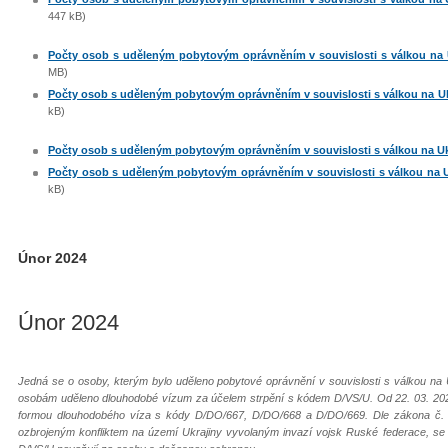
447 kB)
Počty osob s uděleným pobytovým oprávněním v souvislosti s válkou na Uk
MB)
Počty osob s uděleným pobytovým oprávněním v souvislosti s válkou na Ukra
kB)
Počty osob s uděleným pobytovým oprávněním v souvislosti s válkou na Ukra
Počty osob s uděleným pobytovým oprávněním v souvislosti s válkou na Ukr
kB)
Únor 2024
Únor 2024
Jedná se o osoby, kterým bylo uděleno pobytové oprávnění v souvislosti s válkou na 
osobám uděleno dlouhodobé vízum za účelem strpění s kódem D/VS/U. Od 22. 03. 202
formou dlouhodobého víza s kódy D/DO/667, D/DO/668 a D/DO/669. Dle zákona č. 65
ozbrojeným konfliktem na území Ukrajiny vyvolaným invazí vojsk Ruské federace, s