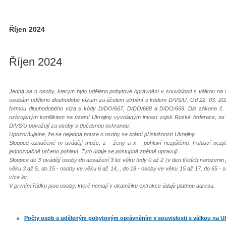
Říjen 2024
Říjen 2024
Jedná se o osoby, kterým bylo uděleno pobytové oprávnění v souvislosti s válkou na 
osobám uděleno dlouhodobé vízum za účelem strpění s kódem D/VS/U. Od 22. 03. 202
formou dlouhodobého víza s kódy D/DO/667, D/DO/668 a D/DO/669. Dle zákona č. 65
ozbrojeným konfliktem na území Ukrajiny vyvolaným invazí vojsk Ruské federace, s
D/VS/U považují za osoby s dočasnou ochranou.
Upozorňujeme, že se nejedná pouze o osoby se státní příslušností Ukrajiny.
Sloupce označené m uvádějí muže, z - ženy a x - pohlaví nezjištěno. Pohlaví nezj
jednoznačně určeno pohlaví. Tyto údaje se postupně zpětně upravují.
Sloupce do 3 uvádějí osoby do dosažení 3 let věku tedy 0 až 2 (v den třetích narozenin
věku 3 až 5, do 15 - osoby ve věku 6 až 14, , do 18 - osoby ve věku 15 až 17, do 65 - 
více let.
V prvním řádku jsou osoby, které nemají v okamžiku extrakce údajů platnou adresu.
Počty osob s uděleným pobytovým oprávněním v souvislosti s válkou na Ukraj