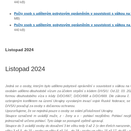
440 kB)
Počty osob s uděleným pobytovým oprávněním v souvislosti s válkou na Uk
MB)
Počty osob s uděleným pobytovým oprávněním v souvislosti s válkou na Uk
440 kB)
Listopad 2024
Listopad 2024
Jedná se o osoby, kterým bylo uděleno pobytové oprávnění v souvislosti s válkou na 
osobám uděleno dlouhodobé vízum za účelem strpění s kódem D/VS/U. Od 22. 03. 202
formou dlouhodobého víza s kódy D/DO/667, D/DO/668 a D/DO/669. Dle zákona č. 65
ozbrojeným konfliktem na území Ukrajiny vyvolaným invazí vojsk Ruské federace, s
D/VS/U považují za osoby s dočasnou ochranou.
Upozorňujeme, že se nejedná pouze o osoby se státní příslušností Ukrajiny.
Sloupce označené m uvádějí muže, z - ženy a x - pohlaví nezjištěno. Pohlaví nezj
jednoznačně určeno pohlaví. Tyto údaje se postupně zpětně upravují.
Sloupce do 3 uvádějí osoby do dosažení 3 let věku tedy 0 až 2 (v den třetích narozenin
věku 3 až 5, do 15 - osoby ve věku 6 až 14, , do 18 - osoby ve věku 15 až 17, do 65 - 