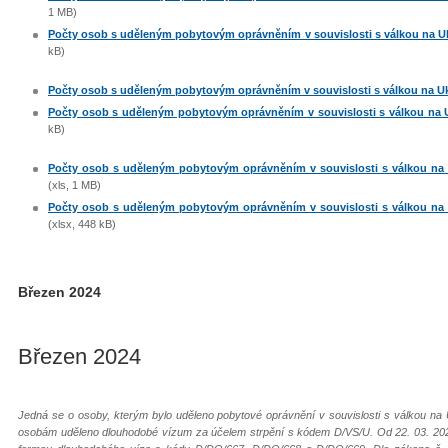
1 MB)
Počty osob s uděleným pobytovým oprávněním v souvislosti s válkou na Ukr
kB)
Počty osob s uděleným pobytovým oprávněním v souvislosti s válkou na Ukra
Počty osob s uděleným pobytovým oprávněním v souvislosti s válkou na Uk
kB)
Počty osob s uděleným pobytovým oprávněním v souvislosti s válkou na U
(xls, 1 MB)
Počty osob s uděleným pobytovým oprávněním v souvislosti s válkou na U
(xlsx, 448 kB)
Březen 2024
Březen 2024
Jedná se o osoby, kterým bylo uděleno pobytové oprávnění v souvislosti s válkou na 
osobám uděleno dlouhodobé vízum za účelem strpění s kódem D/VS/U. Od 22. 03. 202