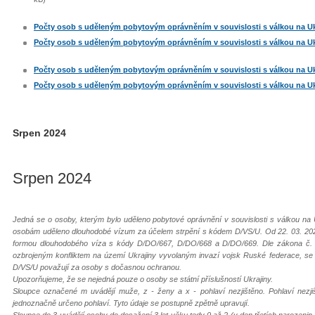
Počty osob s uděleným pobytovým oprávněním v souvislosti s válkou na Ukraj
Počty osob s uděleným pobytovým oprávněním v souvislosti s válkou na Ukraj
Počty osob s uděleným pobytovým oprávněním v souvislosti s válkou na Ukraj
Počty osob s uděleným pobytovým oprávněním v souvislosti s válkou na Ukraj
Srpen 2024
Srpen 2024
Jedná se o osoby, kterým bylo uděleno pobytové oprávnění v souvislosti s válkou na 
osobám uděleno dlouhodobé vízum za účelem strpění s kódem D/VS/U. Od 22. 03. 202
formou dlouhodobého víza s kódy D/DO/667, D/DO/668 a D/DO/669. Dle zákona č. 65
ozbrojeným konfliktem na území Ukrajiny vyvolaným invazí vojsk Ruské federace, s
D/VS/U považují za osoby s dočasnou ochranou.
Upozorňujeme, že se nejedná pouze o osoby se státní příslušností Ukrajiny.
Sloupce označené m uvádějí muže, z - ženy a x - pohlaví nezjištěno. Pohlaví nezj
jednoznačně určeno pohlaví. Tyto údaje se postupně zpětně upravují.