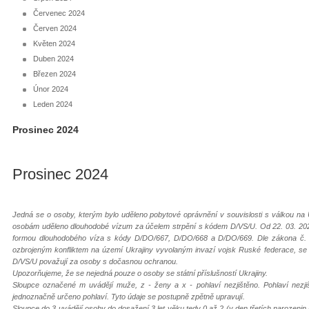
Červenec 2024
Červen 2024
Květen 2024
Duben 2024
Březen 2024
Únor 2024
Leden 2024
Prosinec 2024
Prosinec 2024
Jedná se o osoby, kterým bylo uděleno pobytové oprávnění v souvislosti s válkou na 
osobám uděleno dlouhodobé vízum za účelem strpění s kódem D/VS/U. Od 22. 03. 202
formou dlouhodobého víza s kódy D/DO/667, D/DO/668 a D/DO/669. Dle zákona č. 65
ozbrojeným konfliktem na území Ukrajiny vyvolaným invazí vojsk Ruské federace, s
D/VS/U považují za osoby s dočasnou ochranou.
Upozorňujeme, že se nejedná pouze o osoby se státní příslušností Ukrajiny.
Sloupce označené m uvádějí muže, z - ženy a x - pohlaví nezjištěno. Pohlaví nezj
jednoznačně určeno pohlaví. Tyto údaje se postupně zpětně upravují.
Sloupce do 3 uvádějí osoby do dosažení 3 let věku tedy 0 až 2 (v den třetích narozenin