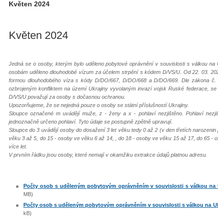
Květen 2024
Květen 2024
Jedná se o osoby, kterým bylo uděleno pobytové oprávnění v souvislosti s válkou na 
osobám uděleno dlouhodobé vízum za účelem strpění s kódem D/VS/U. Od 22. 03. 202
formou dlouhodobého víza s kódy D/DO/667, D/DO/668 a D/DO/669. Dle zákona č. 65
ozbrojeným konfliktem na území Ukrajiny vyvolaným invazí vojsk Ruské federace, s
D/VS/U považují za osoby s dočasnou ochranou.
Upozorňujeme, že se nejedná pouze o osoby se státní příslušností Ukrajiny.
Sloupce označené m uvádějí muže, z - ženy a x - pohlaví nezjištěno. Pohlaví nezj
jednoznačně určeno pohlaví. Tyto údaje se postupně zpětně upravují.
Sloupce do 3 uvádějí osoby do dosažení 3 let věku tedy 0 až 2 (v den třetích narozenin
věku 3 až 5, do 15 - osoby ve věku 6 až 14, , do 18 - osoby ve věku 15 až 17, do 65 - 
více let.
V prvním řádku jsou osoby, které nemají v okamžiku extrakce údajů platnou adresu.
Počty osob s uděleným pobytovým oprávněním v souvislosti s válkou na Uk
MB)
Počty osob s uděleným pobytovým oprávněním v souvislosti s válkou na Ukra
kB)