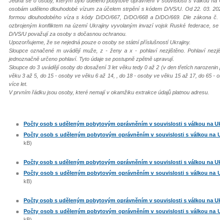
Jedná se o osoby, kterým bylo uděleno pobytové oprávnění v souvislosti s válkou na 
osobám uděleno dlouhodobé vízum za účelem strpění s kódem D/VS/U. Od 22. 03. 202
formou dlouhodobého víza s kódy D/DO/667, D/DO/668 a D/DO/669. Dle zákona č. 65
ozbrojeným konfliktem na území Ukrajiny vyvolaným invazí vojsk Ruské federace, s
D/VS/U považují za osoby s dočasnou ochranou.
Upozorňujeme, že se nejedná pouze o osoby se státní příslušností Ukrajiny.
Sloupce označené m uvádějí muže, z - ženy a x - pohlaví nezjištěno. Pohlaví nezj
jednoznačně určeno pohlaví. Tyto údaje se postupně zpětně upravují.
Sloupce do 3 uvádějí osoby do dosažení 3 let věku tedy 0 až 2 (v den třetích narozenin
věku 3 až 5, do 15 - osoby ve věku 6 až 14, , do 18 - osoby ve věku 15 až 17, do 65 - 
více let.
V prvním řádku jsou osoby, které nemají v okamžiku extrakce údajů platnou adresu.
Počty osob s uděleným pobytovým oprávněním v souvislosti s válkou na Ukraj
Počty osob s uděleným pobytovým oprávněním v souvislosti s válkou na Ukr
kB)
Počty osob s uděleným pobytovým oprávněním v souvislosti s válkou na Ukraj
Počty osob s uděleným pobytovým oprávněním v souvislosti s válkou na Ukr
kB)
Počty osob s uděleným pobytovým oprávněním v souvislosti s válkou na Ukraj
Počty osob s uděleným pobytovým oprávněním v souvislosti s válkou na Ukr
kB)