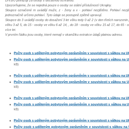
D/VS/U považují za osoby s dočasnou ochranou.
Upozorňujeme, že se nejedná pouze o osoby se státní příslušností Ukrajiny.
Sloupce označené m uvádějí muže, z - ženy a x - pohlaví nezjištěno. Pohlaví nezj
jednoznačně určeno pohlaví. Tyto údaje se postupně zpětně upravují.
Sloupce do 3 uvádějí osoby do dosažení 3 let věku tedy 0 až 2 (v den třetích narozenin
věku 3 až 5, do 15 - osoby ve věku 6 až 14, , do 18 - osoby ve věku 15 až 17, do 65 - 
více let.
V prvním řádku jsou osoby, které nemají v okamžiku extrakce údajů platnou adresu.
Počty osob s uděleným pobytovým oprávněním v souvislosti s válkou na Ukra
Počty osob s uděleným pobytovým oprávněním v souvislosti s válkou na Ukr
kB)
Počty osob s uděleným pobytovým oprávněním v souvislosti s válkou na Ukra
Počty osob s uděleným pobytovým oprávněním v souvislosti s válkou na Ukr
kB)
Počty osob s uděleným pobytovým oprávněním v souvislosti s válkou na Ukra
Počty osob s uděleným pobytovým oprávněním v souvislosti s válkou na Ukr
kB)
Počty osob s uděleným pobytovým oprávněním v souvislosti s válkou na Ukra
Počty osob s uděleným pobytovým oprávněním v souvislosti s válkou na Uk