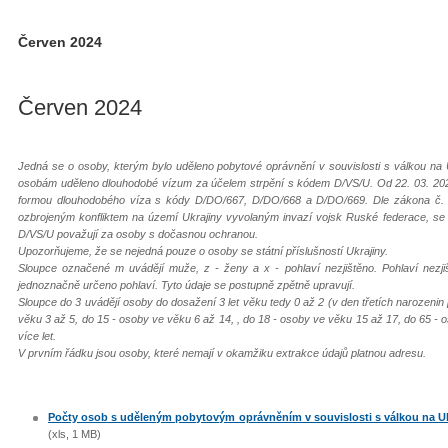
Červen 2024
Červen 2024
Jedná se o osoby, kterým bylo uděleno pobytové oprávnění v souvislosti s válkou na 
osobám uděleno dlouhodobé vízum za účelem strpění s kódem D/VS/U. Od 22. 03. 202
formou dlouhodobého víza s kódy D/DO/667, D/DO/668 a D/DO/669. Dle zákona č. 65
ozbrojeným konfliktem na území Ukrajiny vyvolaným invazí vojsk Ruské federace, s
D/VS/U považují za osoby s dočasnou ochranou.
Upozorňujeme, že se nejedná pouze o osoby se státní příslušností Ukrajiny.
Sloupce označené m uvádějí muže, z - ženy a x - pohlaví nezjištěno. Pohlaví nezj
jednoznačně určeno pohlaví. Tyto údaje se postupně zpětně upravují.
Sloupce do 3 uvádějí osoby do dosažení 3 let věku tedy 0 až 2 (v den třetích narozenin
věku 3 až 5, do 15 - osoby ve věku 6 až 14, , do 18 - osoby ve věku 15 až 17, do 65 - 
více let.
V prvním řádku jsou osoby, které nemají v okamžiku extrakce údajů platnou adresu.
Počty osob s uděleným pobytovým oprávněním v souvislosti s válkou na Ukra
(xls, 1 MB)