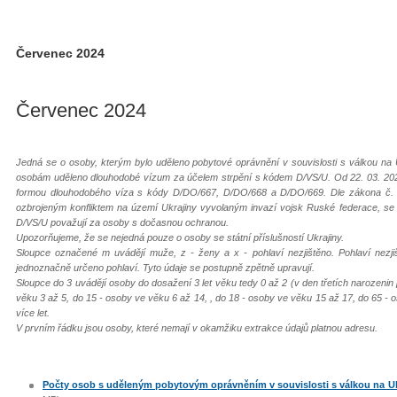
Červenec 2024
Červenec 2024
Jedná se o osoby, kterým bylo uděleno pobytové oprávnění v souvislosti s válkou na 
osobám uděleno dlouhodobé vízum za účelem strpění s kódem D/VS/U. Od 22. 03. 202
formou dlouhodobého víza s kódy D/DO/667, D/DO/668 a D/DO/669. Dle zákona č. 65
ozbrojeným konfliktem na území Ukrajiny vyvolaným invazí vojsk Ruské federace, s
D/VS/U považují za osoby s dočasnou ochranou.
Upozorňujeme, že se nejedná pouze o osoby se státní příslušností Ukrajiny.
Sloupce označené m uvádějí muže, z - ženy a x - pohlaví nezjištěno. Pohlaví nezj
jednoznačně určeno pohlaví. Tyto údaje se postupně zpětně upravují.
Sloupce do 3 uvádějí osoby do dosažení 3 let věku tedy 0 až 2 (v den třetích narozenin
věku 3 až 5, do 15 - osoby ve věku 6 až 14, , do 18 - osoby ve věku 15 až 17, do 65 - 
více let.
V prvním řádku jsou osoby, které nemají v okamžiku extrakce údajů platnou adresu.
Počty osob s uděleným pobytovým oprávněním v souvislosti s válkou na Ukra