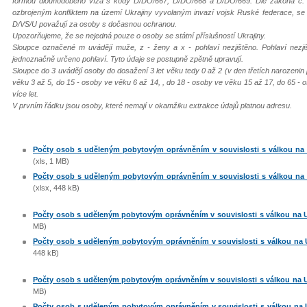
formou dlouhodobého víza s kódy D/DO/667, D/DO/668 a D/DO/669. Dle zákona č. 65
ozbrojeným konfliktem na území Ukrajiny vyvolaným invazí vojsk Ruské federace, s
D/VS/U považují za osoby s dočasnou ochranou.
Upozorňujeme, že se nejedná pouze o osoby se státní příslušností Ukrajiny.
Sloupce označené m uvádějí muže, z - ženy a x - pohlaví nezjištěno. Pohlaví nezj
jednoznačně určeno pohlaví. Tyto údaje se postupně zpětně upravují.
Sloupce do 3 uvádějí osoby do dosažení 3 let věku tedy 0 až 2 (v den třetích narozenin
věku 3 až 5, do 15 - osoby ve věku 6 až 14, , do 18 - osoby ve věku 15 až 17, do 65 - 
více let.
V prvním řádku jsou osoby, které nemají v okamžiku extrakce údajů platnou adresu.
Počty osob s uděleným pobytovým oprávněním v souvislosti s válkou na U
(xls, 1 MB)
Počty osob s uděleným pobytovým oprávněním v souvislosti s válkou na U
(xlsx, 448 kB)
Počty osob s uděleným pobytovým oprávněním v souvislosti s válkou na Uk
MB)
Počty osob s uděleným pobytovým oprávněním v souvislosti s válkou na Uk
448 kB)
Počty osob s uděleným pobytovým oprávněním v souvislosti s válkou na Uk
MB)
Počty osob s uděleným pobytovým oprávněním v souvislosti s válkou na Uk