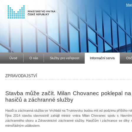
Map
Úvod
O nás
Služby pro veřejnost
Informační servis
Obč
ZPRAVODAJSTVÍ
Stavba může začít. Milan Chovanec poklepal na
hasičů a záchranné služby
Hasiči a záchranná služba ve Vrchlabí na Trutnovsku budou mít od podzimu příštího rok
října 2014 stavbu slavnostně zahájil ministr vnitra Milan Chovanec spolu s hlavním
záchranného sboru a Zdravotnické záchranné služby. Hasičům i záchrance se díky
mimořádným událostem.