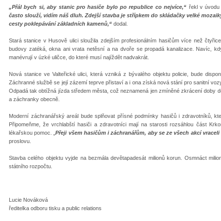
„Přál bych si, aby stanic pro hasiče bylo po republice co nejvíce,“
řekl v úvodu 
často slouží, vidím náš dluh. Zdejší stavba je střípkem do skládačky velké mozaik
cesty poklepávání základních kamenů,“
dodal.
Stará stanice v Husově ulici sloužila zdejším profesionálním hasičům více než čtyřic
budovy zatéká, okna ani vrata netěsní a na dvoře se propadá kanalizace. Navíc, kdy
manévrují v úzké uličce, do které musí najíždět nadvakrát.
Nová stanice ve Valteřické ulici, která vzniká z bývalého objektu policie, bude dispo
Záchranné službě se její zázemí teprve přistaví a i ona získá nová stání pro sanitní voz
Odpadá tak obtížná jízda středem města, což neznamená jen zmíněné zkrácení doby doj
a záchranky obecně.
Moderní záchranářský areál bude splňovat přísné podmínky hasičů i zdravotníků, kte
Připomeňme, že vrchlabští hasiči a zdravotníci mají na starosti rozsáhlou část Krk
lékařskou pomoc. „
Přeji všem hasičům i záchranářům, aby se ze všech akcí vraceli ž
proslovu.
Stavba celého objektu vyjde na bezmála devětapadesát milionů korun. Osmnáct milio
státního rozpočtu.
Lucie Nováková
ředitelka odboru tisku a public relations