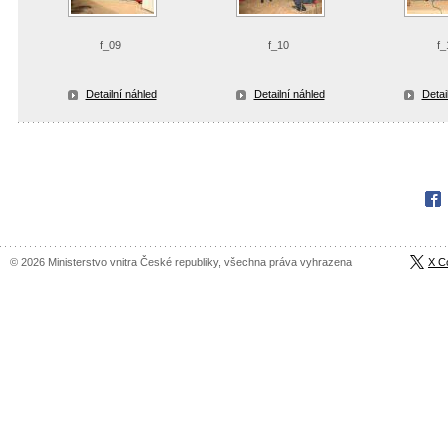
f_09
f_10
f_
Detailní náhled
Detailní náhled
Detai
Fac
© 2026 Ministerstvo vnitra České republiky, všechna práva vyhrazena
X C