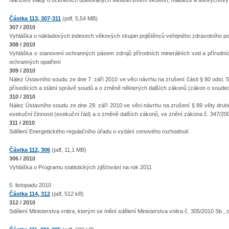
Nařízení vlády o oceněních udělovaných Ministerstvem školství, mládeže a tělovýchovy
Částka 113, 307-311
(pdf, 5,54 MB)
307 / 2010
Vyhláška o nákladových indexech věkových skupin pojištěnců veřejného zdravotního poj
308 / 2010
Vyhláška o stanovení ochranných pásem zdrojů přírodních minerálních vod a přírodní
ochranných opatření
309 / 2010
Nález Ústavního soudu ze dne 7. září 2010 ve věci návrhu na zrušení části § 80 odst. 
přísedících a státní správě soudů a o změně některých dalších zákonů (zákon o soude
310 / 2010
Nález Ústavního soudu ze dne 29. září 2010 ve věci návrhu na zrušení § 89 věty druh
exekuční činnosti (exekuční řád) a o změně dalších zákonů, ve znění zákona č. 347/20
311 / 2010
Sdělení Energetického regulačního úřadu o vydání cenového rozhodnutí
Částka 112, 306
(pdf, 11,1 MB)
306 / 2010
Vyhláška o Programu statistických zjišťování na rok 2011
5. listopadu 2010
Částka 114, 312
(pdf, 512 kB)
312 / 2010
Sdělení Ministerstva vnitra, kterým se mění sdělení Ministerstva vnitra č. 305/2010 Sb.,