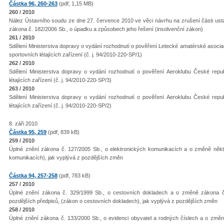
Částka 96, 260-263
(pdf, 1,15 MB)
260 / 2010
Nález Ústavního soudu ze dne 27. července 2010 ve věci návrhu na zrušení části usta
zákona č. 182/2006 Sb., o úpadku a způsobech jeho řešení (insolvenční zákon)
261 / 2010
Sdělení Ministerstva dopravy o vydání rozhodnutí o pověření Letecké amatérské asoci
sportovních létajících zařízení (č. j. 94/2010-220-SP/1)
262 / 2010
Sdělení Ministerstva dopravy o vydání rozhodnutí o pověření Aeroklubu České repu
létajících zařízení (č. j. 94/2010-220-SP/3)
263 / 2010
Sdělení Ministerstva dopravy o vydání rozhodnutí o pověření Aeroklubu České repu
létajících zařízení (č. j. 94/2010-220-SP/2)
8. záři 2010
Částka 95, 259
(pdf, 839 kB)
259 / 2010
Úplné znění zákona č. 127/2005 Sb., o elektronických komunikacích a o změně někt
komunikacích), jak vyplývá z pozdějších změn
Částka 94, 257-258
(pdf, 783 kB)
257 / 2010
Úplné znění zákona č. 329/1999 Sb., o cestovních dokladech a o změně zákona č. 
pozdějších předpisů, (zákon o cestovních dokladech), jak vyplývá z pozdějších změn
258 / 2010
Úplné znění zákona č. 133/2000 Sb., o evidenci obyvatel a rodných číslech a o změn