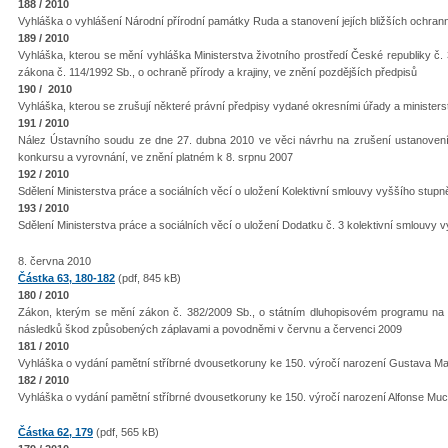
188 / 2010
Vyhláška o vyhlášení Národní přírodní památky Ruda a stanovení jejích bližších ochra
189 / 2010
Vyhláška, kterou se mění vyhláška Ministerstva životního prostředí České republiky č.
zákona č. 114/1992 Sb., o ochraně přírody a krajiny, ve znění pozdějších předpisů
190 / 2010
Vyhláška, kterou se zrušují některé právní předpisy vydané okresními úřady a ministers
191 / 2010
Nález Ústavního soudu ze dne 27. dubna 2010 ve věci návrhu na zrušení ustanovení 
konkursu a vyrovnání, ve znění platném k 8. srpnu 2007
192 / 2010
Sdělení Ministerstva práce a sociálních věcí o uložení Kolektivní smlouvy vyššího stupn
193 / 2010
Sdělení Ministerstva práce a sociálních věcí o uložení Dodatku č. 3 kolektivní smlouvy 
8. června 2010
Částka 63, 180-182
(pdf, 845 kB)
180 / 2010
Zákon, kterým se mění zákon č. 382/2009 Sb., o státním dluhopisovém programu na
následků škod způsobených záplavami a povodněmi v červnu a červenci 2009
181 / 2010
Vyhláška o vydání pamětní stříbrné dvousetkoruny ke 150. výročí narození Gustava Ma
182 / 2010
Vyhláška o vydání pamětní stříbrné dvousetkoruny ke 150. výročí narození Alfonse Mu
Částka 62, 179
(pdf, 565 kB)