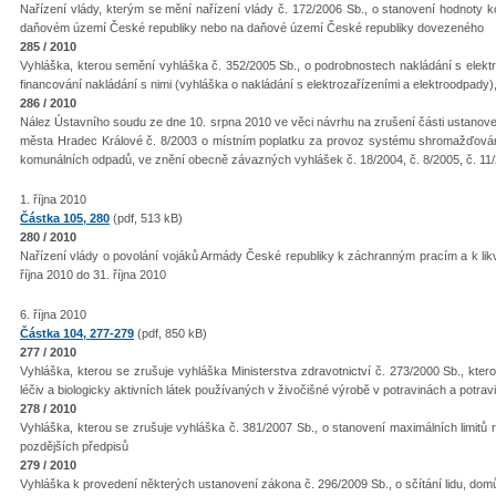
Nařízení vlády, kterým se mění nařízení vlády č. 172/2006 Sb., o stanovení hodnoty 
daňovém území České republiky nebo na daňové území České republiky dovezeného
285 / 2010
Vyhláška, kterou semění vyhláška č. 352/2005 Sb., o podrobnostech nakládání s elekt
financování nakládání s nimi (vyhláška o nakládání s elektrozařízeními a elektroodpady)
286 / 2010
Nález Ústavního soudu ze dne 10. srpna 2010 ve věci návrhu na zrušení části ustanoven
města Hradec Králové č. 8/2003 o místním poplatku za provoz systému shromažďování,
komunálních odpadů, ve znění obecně závazných vyhlášek č. 18/2004, č. 8/2005, č. 11/2
1. října 2010
Částka 105, 280
(pdf, 513 kB)
280 / 2010
Nařízení vlády o povolání vojáků Armády České republiky k záchranným pracím a k lik
října 2010 do 31. října 2010
6. října 2010
Částka 104, 277-279
(pdf, 850 kB)
277 / 2010
Vyhláška, kterou se zrušuje vyhláška Ministerstva zdravotnictví č. 273/2000 Sb., kter
léčiv a biologicky aktivních látek používaných v živočišné výrobě v potravinách a potra
278 / 2010
Vyhláška, kterou se zrušuje vyhláška č. 381/2007 Sb., o stanovení maximálních limitů r
pozdějších předpisů
279 / 2010
Vyhláška k provedení některých ustanovení zákona č. 296/2009 Sb., o sčítání lidu, dom