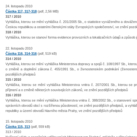
24. listopadu 2010
Částka 117, 317-318
(pdf, 2,56 MB)
317 / 2010
Vyhláška, kterou se mění vyhláška č. 201/2005 Sb., o statistice vyváženého a dováže
Českou republikou a ostatními členskými státy Evropských společenství, ve znění pozd
318 / 2010
Vyhláška, kterou se stanoví forma evidence provozních a lokalizačních údajů a způso
22. listopadu 2010
Částka 116, 314-316
(pdf, 519 kB)
314 / 2010
Vyhláška, kterou se mění vyhláška Ministerstva dopravy a spojů č. 108/1997 Sb., kterou 
o změně a doplnění zákona č. 455/1991 Sb., o živnostenském podnikání (živnostens
pozdějších předpisů
315 / 2010
Vyhláška, kterou se mění vyhláška Ministerstva vnitra č. 207/2001 Sb., kterou se p
příjmení a o změně některých souvisejících zákonů, ve znění pozdějších předpisů
316 / 2010
Vyhláška, kterou se mění vyhláška Ministerstva vnitra č. 388/2002 Sb., o stanovení
správních obvodů obcí s rozšířenou působností, ve znění pozdějších předpisů, a vyhl
republiky a území obvodů hlavního města Prahy, ve znění pozdějších předpisů
15. listopadu 2010
Částka 115, 313
(pdf, 559 kB)
313 / 2010