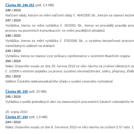
Částka 89, 246-251
(pdf, 2,4 MB)
246 / 2010
Nařízení vlády, kterým se mění nařízení vlády č. 464/2005 Sb., kterým se stanoví tech
247 / 2010
Vyhláška, kterou se mění vyhláška č. 30/2001 Sb., kterou se provádějí pravidla p
provozu na pozemních komunikacích, ve znění pozdějších předpisů
248 / 2010
Vyhláška, kterou se mění vyhláška č. 376/2006 Sb., o systému bezpečnosti provozo
mimořádných událostí na dráhách
249 / 2010
Vyhláška, kterou se stanoví vzor průkazu zaměstnance v územním finančním orgánu
250 / 2010
Nález Ústavního soudu ze dne 29. června 2010 ve věci návrhu na zrušení některých 
č. 1/2009 o místním poplatku za provoz systému shromažďování, sběru, přepravy, tříd
251 / 2010
Sdělení Českého telekomunikačního úřadu o vydání cenového rozhodnutí
Částka 88, 245
(pdf, 20 MB)
245 / 2010
Vyhláška o podílu jednotlivých obcí na stanovených procentních částech celostátního h
20. srpna 2010
Částka 87, 244
(pdf, 1,9 MB)
244 / 2010
Nález Ústavního soudu ze dne 8. července 2010 ve věci návrhu na zrušení § 57 odst. 1 