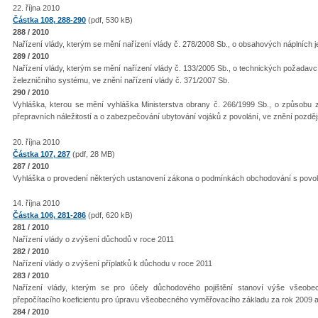
22. října 2010
Částka 108, 288-290
(pdf, 530 kB)
288 / 2010
Nařízení vlády, kterým se mění nařízení vlády č. 278/2008 Sb., o obsahových náplních je
289 / 2010
Nařízení vlády, kterým se mění nařízení vlády č. 133/2005 Sb., o technických požadav
železničního systému, ve znění nařízení vlády č. 371/2007 Sb.
290 / 2010
Vyhláška, kterou se mění vyhláška Ministerstva obrany č. 266/1999 Sb., o způsobu z
přepravních náležitostí a o zabezpečování ubytování vojáků z povolání, ve znění pozděj
20. října 2010
Částka 107, 287
(pdf, 28 MB)
287 / 2010
Vyhláška o provedení některých ustanovení zákona o podmínkách obchodování s povolen
14. října 2010
Částka 106, 281-286
(pdf, 620 kB)
281 / 2010
Nařízení vlády o zvýšení důchodů v roce 2011
282 / 2010
Nařízení vlády o zvýšení příplatků k důchodu v roce 2011
283 / 2010
Nařízení vlády, kterým se pro účely důchodového pojištění stanoví výše všeo
přepočítacího koeficientu pro úpravu všeobecného vyměřovacího základu za rok 2009 a
284 / 2010