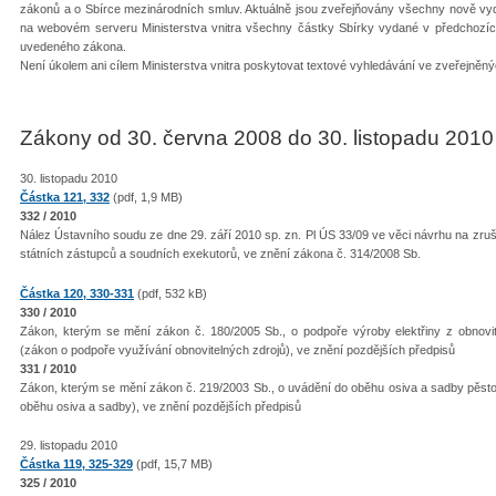
zákonů a o Sbírce mezinárodních smluv. Aktuálně jsou zveřejňovány všechny nově vyd
na webovém serveru Ministerstva vnitra všechny částky Sbírky vydané v předchozích 
uvedeného zákona.
Není úkolem ani cílem Ministerstva vnitra poskytovat textové vyhledávání ve zveřejněn
Zákony od 30. června 2008 do 30. listopadu 2010
30. listopadu 2010
Částka 121, 332
(pdf, 1,9 MB)
332 / 2010
Nález Ústavního soudu ze dne 29. září 2010 sp. zn. Pl ÚS 33/09 ve věci návrhu na zruš
státních zástupců a soudních exekutorů, ve znění zákona č. 314/2008 Sb.
Částka 120, 330-331
(pdf, 532 kB)
330 / 2010
Zákon, kterým se mění zákon č. 180/2005 Sb., o podpoře výroby elektřiny z obnovi
(zákon o podpoře využívání obnovitelných zdrojů), ve znění pozdějších předpisů
331 / 2010
Zákon, kterým se mění zákon č. 219/2003 Sb., o uvádění do oběhu osiva a sadby pěst
oběhu osiva a sadby), ve znění pozdějších předpisů
29. listopadu 2010
Částka 119, 325-329
(pdf, 15,7 MB)
325 / 2010