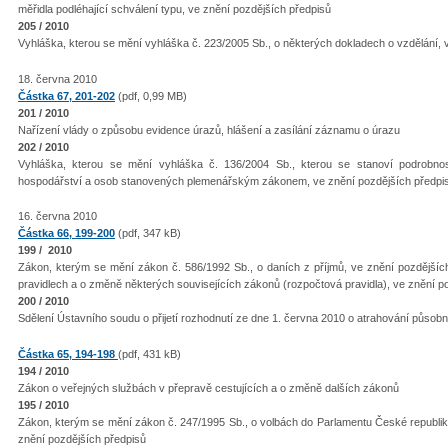
měřidla podléhající schválení typu, ve znění pozdějších předpisů
205 / 2010
Vyhláška, kterou se mění vyhláška č. 223/2005 Sb., o některých dokladech o vzdělání, 
18. června 2010
Částka 67, 201-202
(pdf, 0,99 MB)
201 / 2010
Nařízení vlády o způsobu evidence úrazů, hlášení a zasílání záznamu o úrazu
202 / 2010
Vyhláška, kterou se mění vyhláška č. 136/2004 Sb., kterou se stanoví podrobnos
hospodářství a osob stanovených plemenářským zákonem, ve znění pozdějších předpi
16. června 2010
Částka 66, 199-200
(pdf, 347 kB)
199 / 2010
Zákon, kterým se mění zákon č. 586/1992 Sb., o daních z příjmů, ve znění pozdějšíc
pravidlech a o změně některých souvisejících zákonů (rozpočtová pravidla), ve znění po
200 / 2010
Sdělení Ústavního soudu o přijetí rozhodnutí ze dne 1. června 2010 o atrahování působn
Částka 65, 194-198
(pdf, 431 kB)
194 / 2010
Zákon o veřejných službách v přepravě cestujících a o změně dalších zákonů
195 / 2010
Zákon, kterým se mění zákon č. 247/1995 Sb., o volbách do Parlamentu České republik
znění pozdějších předpisů