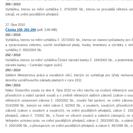
300 / 2010
Vyhláška, kterou se mění vyhláška č. 475/2005 Sb., kterou se provádějí některá u
zdrojů, ve znění pozdějších předpisů
27. října 2010
Částka 109, 291-294
(pdf, 3,86 MB)
291 / 2010
Vyhláška, kterou se mění vyhláška č. 157/2003 Sb., kterou se stanoví požadavky pro 
a zpracovanou zeleninu, suché skořápkové plody, houby, brambory a výrobky z nich,
vyhlášky č. 650/2004 Sb.
292 / 2010
Vyhláška, kterou se mění vyhláška České národní banky č. 164/2002 Sb., o podmínkác
národní banky – Centrální registr úvěrů
293 / 2010
Sdělení Ministerstva práce a sociálních věcí, kterým se vyhlašuje pro účely nemoce
denního vyměřovacího základu platných v roce 2011
294 / 2010
Nález Ústavního soudu ze dne 6. října 2010 ve věci návrhu na zrušení některých ust
přísedících a státní správě soudů a o změně některých dalších zákonů (zákon o sou
některých ustanovení zákona č. 150/2002 Sb., soudní řád správní, ve znění zákona
314/2008 Sb., kterým se mění zákon č. 6/2002 Sb., o soudech, soudcích, přísedících
zákonů (zákon o soudech a soudcích), ve znění pozdějších předpisů, zákon č. 150/
předpisů, zákon č. 7/2002 Sb., o řízení ve věcech soudců a státních zástupců, ve z
Veřejném ochránci práv, ve znění pozdějších předpisů, zákon č. 283/1993 Sb., o státní
č. 200/1990 Sb., o přestupcích, ve znění pozdějších předpisů, a zákon č. 85/1996 Sb., o