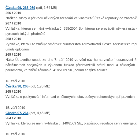
Částka 99, 266-269
(pdf, 1,64 MB)
266 / 2010
Nařízení vlády o převodu některých archiválií ve vlastnictví České republiky do zahranič
267 / 2010
Vyhláška, kterou se mění vyhláška č. 335/2004 Sb., kterou se provádějí některá ustano
pyrotechnických předmětů
268 / 2010
Vyhláška, kterou se zrušuje směrnice Ministerstva zdravotnictví České socialistické r
umělé oplodnění
269 / 2010
Nález Ústavního soudu ze dne 7. září 2010 ve věci návrhu na zrušení ustanovení § 3
náležitostech spojených s výkonem funkce představitelů státní moci a některýc
parlamentu, ve znění zákona č. 418/2009 Sb., pokud se týká soudce
16. září 2010
Částka 98, 265
(pdf, 1,76 MB)
265 / 2010
Vyhláška o poskytování informací o některých nebezpečných chemických přípravcích
15. září 2010
Částka 97, 264
(pdf, 4,43 MB)
264 / 2010
Vyhláška, kterou se mění vyhláška č. 140/2009 Sb., o způsobu regulace cen v energeti
10. září 2010