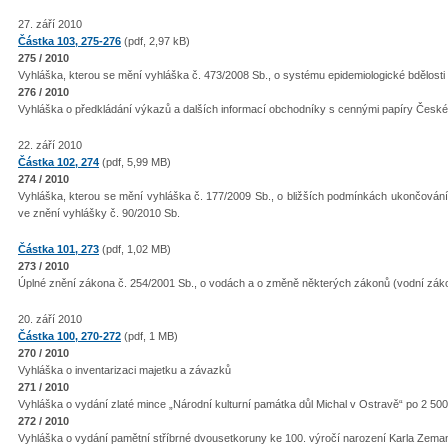
27. září 2010
Částka 103, 275-276
(pdf, 2,97 kB)
275 / 2010
Vyhláška, kterou se mění vyhláška č. 473/2008 Sb., o systému epidemiologické bdělosti
276 / 2010
Vyhláška o předkládání výkazů a dalších informací obchodníky s cennými papíry Česk
22. září 2010
Částka 102, 274
(pdf, 5,99 MB)
274 / 2010
Vyhláška, kterou se mění vyhláška č. 177/2009 Sb., o bližších podmínkách ukončování
ve znění vyhlášky č. 90/2010 Sb.
Částka 101, 273
(pdf, 1,02 MB)
273 / 2010
Úplné znění zákona č. 254/2001 Sb., o vodách a o změně některých zákonů (vodní záko
20. září 2010
Částka 100, 270-272
(pdf, 1 MB)
270 / 2010
Vyhláška o inventarizaci majetku a závazků
271 / 2010
Vyhláška o vydání zlaté mince „Národní kulturní památka důl Michal v Ostravě“ po 2 50
272 / 2010
Vyhláška o vydání pamětní stříbrné dvousetkoruny ke 100. výročí narození Karla Zema