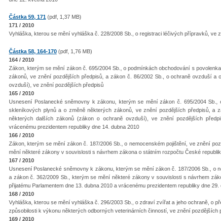
Částka 59, 171
(pdf, 1,37 MB)
171 / 2010
Vyhláška, kterou se mění vyhláška č. 228/2008 Sb., o registraci léčivých přípravků, ve 
Částka 58, 164-170
(pdf, 1,76 MB)
164 / 2010
Zákon, kterým se mění zákon č. 695/2004 Sb., o podmínkách obchodování s povolenka
zákonů, ve znění pozdějších předpisů, a zákon č. 86/2002 Sb., o ochraně ovzduší a
ovzduší), ve znění pozdějších předpisů
165 / 2010
Usnesení Poslanecké sněmovny k zákonu, kterým se mění zákon č. 695/2004 Sb., 
skleníkových plynů a o změně některých zákonů, ve znění pozdějších předpisů, a 
některých dalších zákonů (zákon o ochraně ovzduší), ve znění pozdějších předp
vrácenému prezidentem republiky dne 14. dubna 2010
166 / 2010
Zákon, kterým se mění zákon č. 187/2006 Sb., o nemocenském pojištění, ve znění pozd
mění některé zákony v souvislosti s návrhem zákona o státním rozpočtu České republi
167 / 2010
Usnesení Poslanecké sněmovny k zákonu, kterým se mění zákon č. 187/2006 Sb., o ne
a zákon č. 362/2009 Sb., kterým se mění některé zákony v souvislosti s návrhem zák
přijatému Parlamentem dne 13. dubna 2010 a vrácenému prezidentem republiky dne 29.
168 / 2010
Vyhláška, kterou se mění vyhláška č. 296/2003 Sb., o zdraví zvířat a jeho ochraně, o p
způsobilosti k výkonu některých odborných veterinárních činností, ve znění pozdějších 
169 / 2010