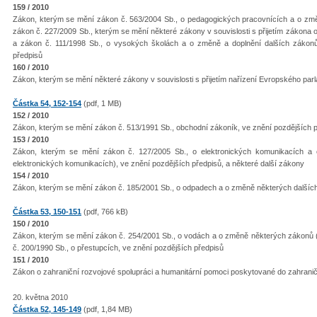
159 / 2010
Zákon, kterým se mění zákon č. 563/2004 Sb., o pedagogických pracovnících a o změ
zákon č. 227/2009 Sb., kterým se mění některé zákony v souvislosti s přijetím zákona o
a zákon č. 111/1998 Sb., o vysokých školách a o změně a doplnění dalších zákon
předpisů
160 / 2010
Zákon, kterým se mění některé zákony v souvislosti s přijetím nařízení Evropského pa
Částka 54, 152-154
(pdf, 1 MB)
152 / 2010
Zákon, kterým se mění zákon č. 513/1991 Sb., obchodní zákoník, ve znění pozdějších 
153 / 2010
Zákon, kterým se mění zákon č. 127/2005 Sb., o elektronických komunikacích a 
elektronických komunikacích), ve znění pozdějších předpisů, a některé další zákony
154 / 2010
Zákon, kterým se mění zákon č. 185/2001 Sb., o odpadech a o změně některých dalších
Částka 53, 150-151
(pdf, 766 kB)
150 / 2010
Zákon, kterým se mění zákon č. 254/2001 Sb., o vodách a o změně některých zákonů (
č. 200/1990 Sb., o přestupcích, ve znění pozdějších předpisů
151 / 2010
Zákon o zahraniční rozvojové spolupráci a humanitární pomoci poskytované do zahrani
20. května 2010
Částka 52, 145-149
(pdf, 1,84 MB)