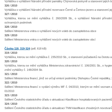
Vyhláška o vyhlášení Národní přírodní památky Chýnovská jeskyně a stanovení jejích 
326 / 2010
Vyhláška o vyhlášení Národní přírodní rezervace Černé a Čertovo jezero a stanovení j
327 / 2010
Vyhláška, kterou se mění vyhláška č. 260/2009 Sb., o vyhlášení Národní přírodní 
ochranných podmínek
328 / 2010
Sdělení Ministerstva vnitra o vyhlášení nových voleb do zastupitelstva obce
329 / 2010
Sdělení Ministerstva vnitra o vyhlášení nových voleb do zastupitelstev obcí
Částka 118, 319-324
(pdf, 618 kB)
319 / 2010
Vyhláška, kterou se mění vyhláška č. 235/2010 Sb., o stanovení požadavků na čistotu a i
320 / 2010
Vyhláška, kterou se mění vyhláška Ministerstva zdravotnictví č. 106/2001 Sb., o hygi
znění vyhlášky č. 148/2004 Sb.
321 / 2010
Sdělení Ministerstva financí, jímž se určují emisní podmínky Dluhopisu České republiky,
322 / 2010
Sdělení Ministerstva financí o vydání výměru MF č. 04/2010, kterým se mění sezna
01/2010
323 / 2010
Sdělení Českého statistického úřadu o aktualizaci Klasifikace hospitalizovaných pacien
324 / 2010
Sdělení Českého statistického úřadu o aktualizaci TNM klasifikace zhoubných novotvar