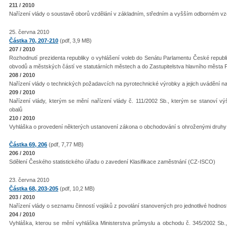
211 / 2010
Nařízení vlády o soustavě oborů vzdělání v základním, středním a vyšším odborném vz
25. června 2010
Částka 70, 207-210
(pdf, 3,9 MB)
207 / 2010
Rozhodnutí prezidenta republiky o vyhlášení voleb do Senátu Parlamentu České republik
obvodů a městských částí ve statutárních městech a do Zastupitelstva hlavního města P
208 / 2010
Nařízení vlády o technických požadavcích na pyrotechnické výrobky a jejich uvádění na
209 / 2010
Nařízení vlády, kterým se mění nařízení vlády č. 111/2002 Sb., kterým se stanoví v
obalů
210 / 2010
Vyhláška o provedení některých ustanovení zákona o obchodování s ohroženými druhy
Částka 69, 206
(pdf, 7,77 MB)
206 / 2010
Sdělení Českého statistického úřadu o zavedení Klasifikace zaměstnání (CZ-ISCO)
23. června 2010
Částka 68, 203-205
(pdf, 10,2 MB)
203 / 2010
Nařízení vlády o seznamu činností vojáků z povolání stanovených pro jednotlivé hodnos
204 / 2010
Vyhláška, kterou se mění vyhláška Ministerstva průmyslu a obchodu č. 345/2002 Sb.,