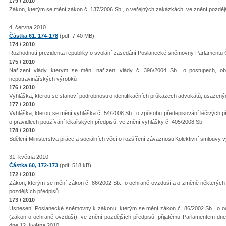
179 / 2010
Zákon, kterým se mění zákon č. 137/2006 Sb., o veřejných zakázkách, ve znění pozdějš
4. června 2010
Částka 61, 174-178
(pdf, 7,40 MB)
174 / 2010
Rozhodnutí prezidenta republiky o svolání zasedání Poslanecké sněmovny Parlamentu 
175 / 2010
Nařízení vlády, kterým se mění nařízení vlády č. 396/2004 Sb., o postupech, 
nepotravinářských výrobků
176 / 2010
Vyhláška, kterou se stanoví podrobnosti o identifikačních průkazech advokátů, usazen
177 / 2010
Vyhláška, kterou se mění vyhláška č. 54/2008 Sb., o způsobu předepisování léčivých 
o pravidlech používání lékařských předpisů, ve znění vyhlášky č. 405/2008 Sb.
178 / 2010
Sdělení Ministerstva práce a sociálních věcí o rozšíření závaznosti Kolektivní smlouvy 
31. května 2010
Částka 60, 172-173
(pdf, 518 kB)
172 / 2010
Zákon, kterým se mění zákon č. 86/2002 Sb., o ochraně ovzduší a o změně některých 
pozdějších předpisů
173 / 2010
Usnesení Poslanecké sněmovny k zákonu, kterým se mění zákon č. 86/2002 Sb., o o
(zákon o ochraně ovzduší), ve znění pozdějších předpisů, přijatému Parlamentem dn
dne 12. května 2010