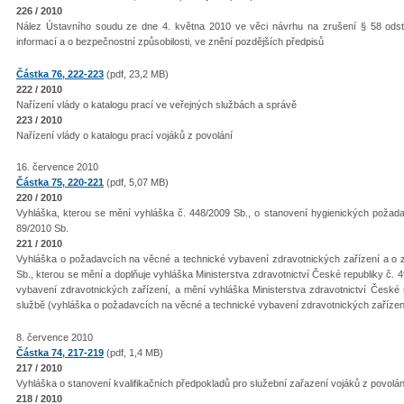
226 / 2010
Nález Ústavního soudu ze dne 4. května 2010 ve věci návrhu na zrušení § 58 odst
informací a o bezpečnostní způsobilosti, ve znění pozdějších předpisů
Částka 76, 222-223
(pdf, 23,2 MB)
222 / 2010
Nařízení vlády o katalogu prací ve veřejných službách a správě
223 / 2010
Nařízení vlády o katalogu prací vojáků z povolání
16. července 2010
Částka 75, 220-221
(pdf, 5,07 MB)
220 / 2010
Vyhláška, kterou se mění vyhláška č. 448/2009 Sb., o stanovení hygienických požada
89/2010 Sb.
221 / 2010
Vyhláška o požadavcích na věcné a technické vybavení zdravotnických zařízení a o z
Sb., kterou se mění a doplňuje vyhláška Ministerstva zdravotnictví České republiky č.
vybavení zdravotnických zařízení, a mění vyhláška Ministerstva zdravotnictví České 
službě (vyhláška o požadavcích na věcné a technické vybavení zdravotnických zařízen
8. července 2010
Částka 74, 217-219
(pdf, 1,4 MB)
217 / 2010
Vyhláška o stanovení kvalifikačních předpokladů pro služební zařazení vojáků z povolán
218 / 2010