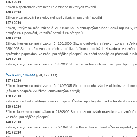
145 / 2010
Zákon o spotřebitelském úvěru a o změně některých zákonů
146 / 2010
Zákon o označování a sledovatelnosti výbušnin pro civilní použití
147 / 2010
Zákon, kterým se mění zákon č. 219/1999 Sb., o ozbrojených silách České republiky, ve
o vojácích z povolání, ve znění pozdějších předpisů
148 / 2010
Zákon, kterým se mění zákon č. 156/2000 Sb., o ověřování střelných zbraní, střel
288/1995 Sb., o střelných zbraních a střelivu (zákon o střelných zbraních), ve zněn
správních poplatcích, ve znění pozdějších předpisů, ve znění pozdějších předpisů, a ně
149 / 2010
Zákon, kterým se mění zákon č. 435/2004 Sb., o zaměstnanosti, ve znění pozdějších př
Částka 51, 137-144
(pdf, 12,6 MB)
137 / 2010
Zákon, kterým se mění zákon č. 180/2005 Sb., o podpoře výroby elektřiny z obnovi
(zákon o podpoře využívání obnovitelných zdrojů)
138 / 2010
Zákon o přechodu některých věcí z majetku České republiky do vlastnictví Pardubickéh
139 / 2010
Zákon, kterým se mění zákon č. 218/2000 Sb., o rozpočtových pravidlech a o změně ně
ve znění pozdějších předpisů
140 / 2010
Zákon, kterým se mění zákon č. 569/1991 Sb., o Pozemkovém fondu České republiky, v
141 / 2010