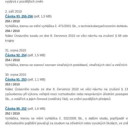
vyplývá z pozdějších změn
2. září 2010
Částka 93, 255-256
(pdf, 1,5 MB)
255 / 2010
Vyhláška, kterou se mění vyhláška č. 471/2001 Sb., o technickobezpečnostním dohledu 
256 / 2010
Nález Ústavního soudu ze dne 8. července 2010 ve věci návrhu na zrušení § 68 odst.
krajiny
31. srpna 2010
Částka 92, 254
(pdf, 1,5 MB)
254 / 2010
Vyhláška, kterou se stanoví seznam vinařských podoblastí, vinařských obcí a viničních t
30. srpna 2010
Částka 91, 253
(pdf, 1,1 MB)
253 / 2010
Nález Ústavního soudu ze dne 8. července 2010 ve věci návrhu na zrušení § 13
způsobenou při výkonu veřejné moci rozhodnutím nebo nesprávným úředním postupe
Sb., o notářích a jejich činnosti (notářský řád), ve znění pozdějších předpisů
Částka 90, 252
(pdf, 1,6 MB)
252 / 2010
Vyhláška, kterou se mění vyhláška č. 322/2005 Sb., o dalším studiu, popřípadě vý
důchodového pojištění považují za studium na středních nebo vysokých školách, ve zně