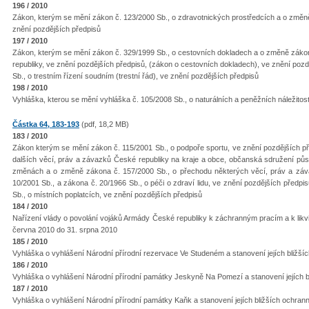
196 / 2010
Zákon, kterým se mění zákon č. 123/2000 Sb., o zdravotnických prostředcích a o změn
znění pozdějších předpisů
197 / 2010
Zákon, kterým se mění zákon č. 329/1999 Sb., o cestovních dokladech a o změně zákona
republiky, ve znění pozdějších předpisů, (zákon o cestovních dokladech), ve znění pozd
Sb., o trestním řízení soudním (trestní řád), ve znění pozdějších předpisů
198 / 2010
Vyhláška, kterou se mění vyhláška č. 105/2008 Sb., o naturálních a peněžních náležito
Částka 64, 183-193
(pdf, 18,2 MB)
183 / 2010
Zákon kterým se mění zákon č. 115/2001 Sb., o podpoře sportu, ve znění pozdějších p
dalších věcí, práv a závazků České republiky na kraje a obce, občanská sdružení působ
změnách a o změně zákona č. 157/2000 Sb., o přechodu některých věcí, práv a záva
10/2001 Sb., a zákona č. 20/1966 Sb., o péči o zdraví lidu, ve znění pozdějších předpi
Sb., o místních poplatcích, ve znění pozdějších předpisů
184 / 2010
Nařízení vlády o povolání vojáků Armády České republiky k záchranným pracím a k likv
června 2010 do 31. srpna 2010
185 / 2010
Vyhláška o vyhlášení Národní přírodní rezervace Ve Studeném a stanovení jejích bližš
186 / 2010
Vyhláška o vyhlášení Národní přírodní památky Jeskyně Na Pomezí a stanovení jejích 
187 / 2010
Vyhláška o vyhlášení Národní přírodní památky Kaňk a stanovení jejích bližších ochra