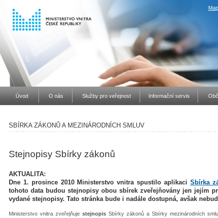
Map
Úvod
O nás
Služby pro veřejnost
Informační servis
Obč
SBÍRKA ZÁKONŮ A MEZINÁRODNÍCH SMLUV
Stejnopisy Sbírky zákonů
AKTUALITA:
Dne 1. prosince 2010 Ministerstvo vnitra spustilo aplikaci
Sbírka z
tohoto data budou stejnopisy obou sbírek zveřejňovány jen jejím p
vydané stejnopisy. Tato stránka bude i nadále dostupná, avšak nebude
Ministerstvo vnitra zveřejňuje
stejnopis
Sbírky zákonů a Sbírky mezinárodních smlu