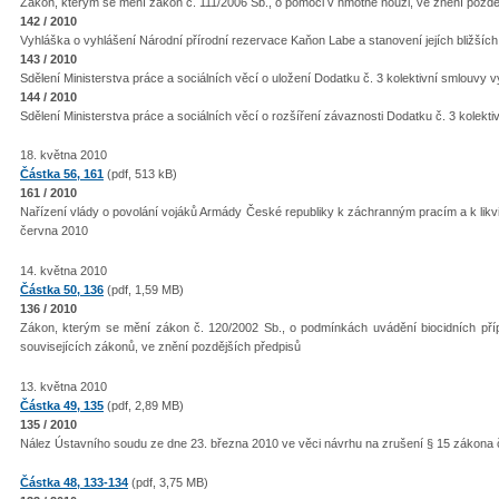
Zákon, kterým se mění zákon č. 111/2006 Sb., o pomoci v hmotné nouzi, ve znění pozdě
142 / 2010
Vyhláška o vyhlášení Národní přírodní rezervace Kaňon Labe a stanovení jejích bližší
143 / 2010
Sdělení Ministerstva práce a sociálních věcí o uložení Dodatku č. 3 kolektivní smlouvy 
144 / 2010
Sdělení Ministerstva práce a sociálních věcí o rozšíření závaznosti Dodatku č. 3 kolekt
18. května 2010
Částka 56, 161
(pdf, 513 kB)
161 / 2010
Nařízení vlády o povolání vojáků Armády České republiky k záchranným pracím a k likv
června 2010
14. května 2010
Částka 50, 136
(pdf, 1,59 MB)
136 / 2010
Zákon, kterým se mění zákon č. 120/2002 Sb., o podmínkách uvádění biocidních pří
souvisejících zákonů, ve znění pozdějších předpisů
13. května 2010
Částka 49, 135
(pdf, 2,89 MB)
135 / 2010
Nález Ústavního soudu ze dne 23. března 2010 ve věci návrhu na zrušení § 15 zákona 
Částka 48, 133-134
(pdf, 3,75 MB)