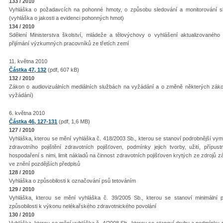
133 / 2010
Vyhláška o požadavcích na pohonné hmoty, o způsobu sledování a monitorování slo
(vyhláška o jakosti a evidenci pohonných hmot)
134 / 2010
Sdělení Ministerstva školství, mládeže a tělovýchovy o vyhlášení aktualizované
přijímání výzkumných pracovníků ze třetích zemí
11. května 2010
Částka 47, 132
(pdf, 607 kB)
132 / 2010
Zákon o audiovizuálních mediálních službách na vyžádání a o změně některých záko
vyžádání)
6. května 2010
Částka 46, 127-131
(pdf, 1,6 MB)
127 / 2010
Vyhláška, kterou se mění vyhláška č. 418/2003 Sb., kterou se stanoví podrobnější vy
zdravotního pojištění zdravotních pojišťoven, podmínky jejich tvorby, užití, přípu
hospodaření s nimi, limit nákladů na činnost zdravotních pojišťoven krytých ze zdrojů z
ve znění pozdějších předpisů
128 / 2010
Vyhláška o způsobilosti k označování psů tetováním
129 / 2010
Vyhláška, kterou se mění vyhláška č. 39/2005 Sb., kterou se stanoví minimální 
způsobilosti k výkonu nelékařského zdravotnického povolání
130 / 2010
Vyhláška, kterou se mění vyhláška č. 4/2008 Sb., kterou se stanoví druhy a podmínky po