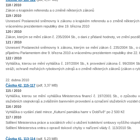
118 / 2010
Zákon o krajském referendu a o změně některých zákonů
119 / 2010
Usnesení Poslanecké sněmovny k zákonu o krajském referendu a o změně některých 
vrácenému prezidentem republiky dne 19. března 2010
120 / 2010
Zákon, kterým se mění zákon č. 235/2004 Sb., o dani z přidané hodnoty, ve znění pozdě
121 / 2010
Usnesení Poslanecké sněmovny k zákonu, kterým se mění zákon č. 235/2004 Sb., o dan
přijatému Parlamentem dne 9. března 2010 a vrácenému prezidentem republiky dne 22.
122 / 2010
Vyhláška, kterou se mění vyhláška č. 197/2004 Sb., k provedení zákona č. 99/2004 Sb
stráži, ochraně mořských rybolovných zdrojů a o změně některých zákonů (zákon o rybá
22. dubna 2010
Částka 42, 115-117
(pdf, 3,37 MB)
115 / 2010
Vyhláška, kterou se mění vyhláška Ministerstva financí č. 197/2001 Sb., o způsobu 
služebních stejnokrojů a zvláštním barevném provedení a označení služebních vozidel c
116 / 2010
Vyhláška o vydání zlaté mince „Kulturní památka hamr v Dobřívě“ po 2 500 Kč
117 / 2010
Sdělení Ministerstva práce a sociálních věcí o uložení kolektivní smlouvy vyššího stupn
Sdělení Ministerstva vnitra o opravě tiskové chyby v nařízení vlády č. 113/2010 Sb.
Částka 41, 113-114
(pdf, 5,23 MB)