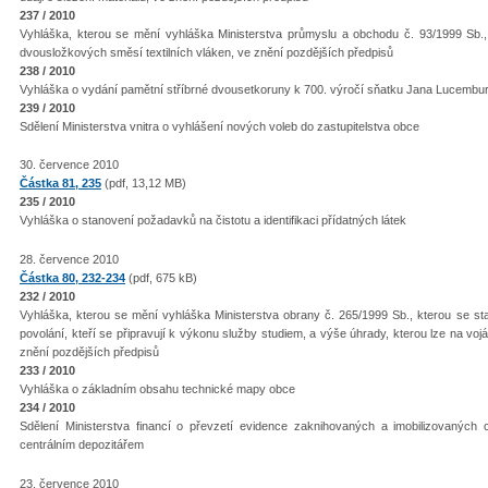
237 / 2010
Vyhláška, kterou se mění vyhláška Ministerstva průmyslu a obchodu č. 93/1999 Sb., 
dvousložkových směsí textilních vláken, ve znění pozdějších předpisů
238 / 2010
Vyhláška o vydání pamětní stříbrné dvousetkoruny k 700. výročí sňatku Jana Lucembu
239 / 2010
Sdělení Ministerstva vnitra o vyhlášení nových voleb do zastupitelstva obce
30. července 2010
Částka 81, 235
(pdf, 13,12 MB)
235 / 2010
Vyhláška o stanovení požadavků na čistotu a identifikaci přídatných látek
28. července 2010
Částka 80, 232-234
(pdf, 675 kB)
232 / 2010
Vyhláška, kterou se mění vyhláška Ministerstva obrany č. 265/1999 Sb., kterou se s
povolání, kteří se připravují k výkonu služby studiem, a výše úhrady, kterou lze na vo
znění pozdějších předpisů
233 / 2010
Vyhláška o základním obsahu technické mapy obce
234 / 2010
Sdělení Ministerstva financí o převzetí evidence zaknihovaných a imobilizovanýc
centrálním depozitářem
23. července 2010