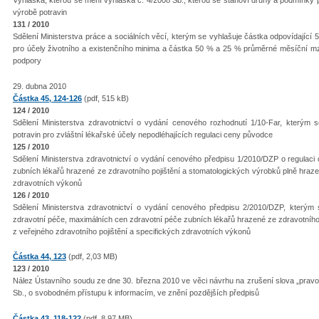
výrobě potravin
131 / 2010
Sdělení Ministerstva práce a sociálních věcí, kterým se vyhlašuje částka odpovídají
pro účely životního a existenčního minima a částka 50 % a 25 % průměrné měsíční mzd
podpory
29. dubna 2010
Částka 45, 124-126
(pdf, 515 kB)
124 / 2010
Sdělení Ministerstva zdravotnictví o vydání cenového rozhodnutí 1/10-Far, kterým
potravin pro zvláštní lékařské účely nepodléhajících regulaci ceny původce
125 / 2010
Sdělení Ministerstva zdravotnictví o vydání cenového předpisu 1/2010/DZP o regulaci
zubních lékařů hrazené ze zdravotního pojištění a stomatologických výrobků plně hraze
zdravotních výkonů
126 / 2010
Sdělení Ministerstva zdravotnictví o vydání cenového předpisu 2/2010/DZP, kterým
zdravotní péče, maximálních cen zdravotní péče zubních lékařů hrazené ze zdravotního
z veřejného zdravotního pojištění a specifických zdravotních výkonů
Částka 44, 123
(pdf, 2,03 MB)
123 / 2010
Nález Ústavního soudu ze dne 30. března 2010 ve věci návrhu na zrušení slova „pravo
Sb., o svobodném přístupu k informacím, ve znění pozdějších předpisů
Částka 43, 118-122
(pdf, 8,97 MB)