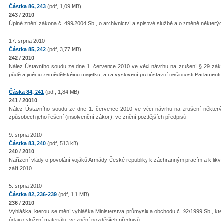
Částka 86, 243
(pdf, 1,09 MB)
243 / 2010
Úplné znění zákona č. 499/2004 Sb., o archivnictví a spisové službě a o změně někter
17. srpna 2010
Částka 85, 242
(pdf, 3,77 MB)
242 / 2010
Nález Ústavního soudu ze dne 1. července 2010 ve věci návrhu na zrušení § 29 záko
půdě a jinému zemědělskému majetku, a na vyslovení protiústavní nečinnosti Parlament
Čáska 84, 241
(pdf, 1,84 MB)
241 / 20010
Nález Ústavního soudu ze dne 1. července 2010 ve věci návrhu na zrušení někter
způsobech jeho řešení (insolvenční zákon), ve znění pozdějších předpisů
9. srpna 2010
Částka 83, 240
(pdf, 513 kB)
240 / 2010
Nařízení vlády o povolání vojáků Armády České republiky k záchranným pracím a k likv
září 2010
5. srpna 2010
Částka 82, 236-239
(pdf, 1,1 MB)
236 / 2010
Vyhláška, kterou se mění vyhláška Ministerstva průmyslu a obchodu č. 92/1999 Sb., kt
údaji o složení materiálu, ve znění pozdějších předpisů