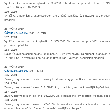
Vyhláška, kterou se mění vyhláška č. 356/2008 Sb., kterou se provádí zákon č. 91/19
znění vyhlášky č. 179/2008 Sb.
170 / 2010
Vyhláška o bateriích a akumulátorech a o změně vyhlášky č. 383/2001 Sb., o podr
předpisů
26. května 2010
Částka 57, 162-163
(pdf, 1,23 MB)
162 / 2010
Vyhláška, kterou se mění vyhláška č. 505/2006 Sb., kterou se provádějí některá 
pozdějších předpisů
163 / 2010
Nález Ústavního soudu ze dne 20. dubna 2010 ve věci návrhu na zrušení ustanovení § 
141/1961 Sb., o trestním řízení soudním (trestní řád), ve znění pozdějších předpisů
21. května 2010
Částka 55, 155-160
(pdf, 753 kB)
155 / 2010
Zákon, kterým se mění některé zákony ke zkvalitnění jejich aplikace a ke snížení admini
156 / 2010
Zákon, kterým se mění zákon č. 21/1992 Sb., o bankách, ve znění pozdějších předpisů, 
157 / 2010
Zákon, kterým se mění zákon č. 187/2006 Sb., o nemocenském pojištění, ve znění pozd
158 / 2010
Zákon, kterým se mění zákon č. 227/1997 Sb., o nadacích a nadačních fondech a o změ
o nadacích a nadačních fondech), ve znění pozdějších předpisů