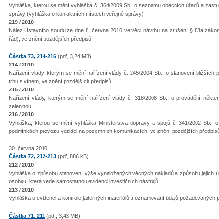
Vyhláška, kterou se mění vyhláška č. 364/2009 Sb., o seznamu obecních úřadů a zastupi
správy (vyhláška o kontaktních místech veřejné správy)
219 / 2010
Nález Ústavního soudu ze dne 8. června 2010 ve věci návrhu na zrušení § 83a zákona 
řád), ve znění pozdějších předpisů
Částka 73, 214-216
(pdf, 3,24 MB)
214 / 2010
Nařízení vlády, kterým se mění nařízení vlády č. 245/2004 Sb., o stanovení bližších
trhu s vínem, ve znění pozdějších předpisů
215 / 2010
Nařízení vlády, kterým se mění nařízení vlády č. 318/2008 Sb., o provádění někte
zeleninou
216 / 2010
Vyhláška, kterou se mění vyhláška Ministerstva dopravy a spojů č. 341/2002 Sb., o 
podmínkách provozu vozidel na pozemních komunikacích, ve znění pozdějších předpis
30. června 2010
Částka 72, 212-213
(pdf, 886 kB)
212 / 2010
Vyhláška o způsobu stanovení výše vynaložených věcných nákladů a způsobu jejich úh
osobou, která vede samostatnou evidenci investičních nástrojů
213 / 2010
Vyhláška o evidenci a kontrole jaderných materiálů a oznamování údajů požadovaných 
Částka 71, 211
(pdf, 3,43 MB)