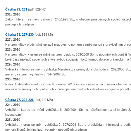
Částka 79, 231
(pdf, 529 kB)
231 / 2010
Zákon, kterým se mění zákon č. 248/1995 Sb., o obecně prospěšných společnostec
pozdějších předpisů
Částka 78, 227-230
(pdf, 568 kB)
227 / 2010
Nařízení vlády o odchylné úpravě pracovního poměru zaměstnanců s pravidelným praco
228 / 2010
Nařízení vlády, kterým se mění nařízení vlády č. 333/2009 Sb., o podmínkách použití fi
krytí části nákladů spojených s výstavbou sociálních bytů formou dotace právnickým 
229 / 2010
Vyhláška, kterou se mění vyhláška Ministerstva průmyslu a obchodu č. 262/2000 Sb., 
měření, ve znění vyhlášky č. 344/2002 Sb.
230 / 2010
Nález Ústavního soudu ze dne 8. června 2010 ve věci návrhu na zrušení obecně z
některých omezujících opatřeních k zabezpečení místních záležitostí veřejného pořádk
Částka 77, 224-226
(pdf, 1,9 MB)
224 / 2010
Vyhláška, kterou se mění vyhláška č. 269/2004 Sb., o náležitostech a přílohách ž
investování
225 / 2010
Vyhláška, kterou se mění vyhláška č. 307/2004 Sb., o předkládání informací a pod
sektoru finančních institucí, ve znění pozdějších předpisů