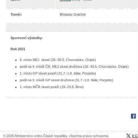
Trenér:
Břetislav Doleček
Sportovní výsledky:
Rok 2021
8. místo MEJ skeet (26.-30.5. Chorvatsko, Osijek)
podíl na 4. místě ČR, MEJ skeet družstva (26.-30.5. Chorvatsko, Osijek)
1. místo GP skeet junioři (31.7.-1.8. Itálie, Porpetto)
podíl na 3. místě GP skeet družstva (31.7.-1.8. Itálie, Porpetto)
1. místo MČR skeet junioři (19.-23.8. Brno)
Fac
© 2026 Ministerstvo vnitra České republiky, všechna práva vyhrazena
X C