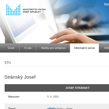
Map
Úvod
O nás
Služby pro veřejnost
Informační servis
Obč
STU
Stránský Josef
JOSEF STRÁNSKÝ
Narozen:
5. 9. 2001
Sport:
střelba
broky - skeet