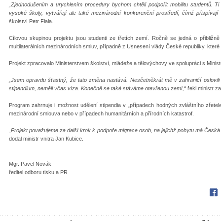
„Zjednodušením a urychlením procedury bychom chtěli podpořit mobilitu studentů. Ti
vysoké školy, vytvářejí ale také mezinárodní konkurenční prostředí, čímž přispívají
školství Petr Fiala.
Cílovou skupinou projektu jsou studenti ze třetích zemí. Ročně se jedná o přibližně 
multilaterálních mezinárodních smluv, případně z Usnesení vlády České republiky, kter
Projekt zpracovalo Ministerstvem školství, mládeže a tělovýchovy ve spolupráci s Minist
„
Jsem opravdu šťastný, že tato změna nastává. Nesčetněkrát mě v zahraničí oslovili lidé
stipendium, neměli včas víza. Konečně se také stáváme otevřenou zemí,
“
řekl ministr z
Program zahrnuje i možnost udělení stipendia v „případech hodných zvláštního zřetele“
mezinárodní smlouva nebo v případech humanitárních a přírodních katastrof.
„Projekt považujeme za další krok k podpoře migrace osob, na jejichž pobytu má Česká 
dodal ministr vnitra Jan Kubice.
Mgr. Pavel Novák
ředitel odboru tisku a PR
Fac