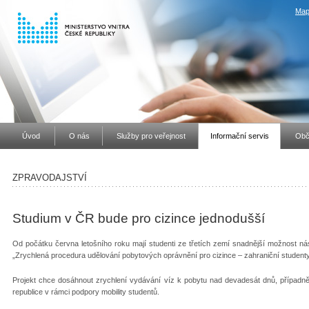
Map
Úvod
O nás
Služby pro veřejnost
Informační servis
Obč
ZPRAVODAJSTVÍ
Studium v ČR bude pro cizince jednodušší
Od počátku června letošního roku mají studenti ze třetích zemí snadnější možnost ná
„Zrychlená procedura udělování pobytových oprávnění pro cizince – zahraniční studenty
Projekt chce dosáhnout zrychlení vydávání víz k pobytu nad devadesát dnů, případ
republice v rámci podpory mobility studentů.