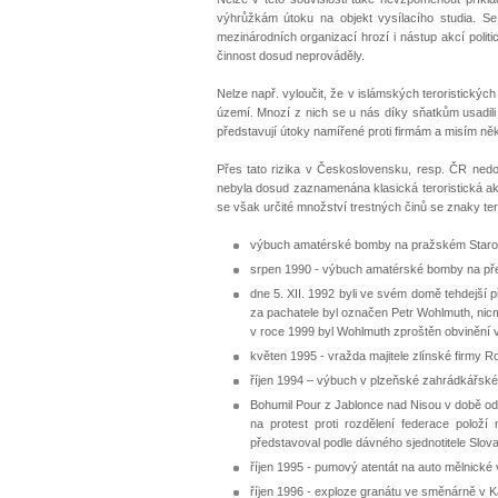
výhrůžkám útoku na objekt vysílacího studia. S
mezinárodních organizací hrozí i nástup akcí polit
činnost dosud neprováděly.
Nelze např. vyloučit, že v islámských teroristických 
území. Mnozí z nich se u nás díky sňatkům usadili a
představují útoky namířené proti firmám a misím něk
Přes tato rizika v Československu, resp. ČR nedo
nebyla dosud zaznamenána klasická teroristická akc
se však určité množství trestných činů se znaky ter
výbuch amatérské bomby na pražském Staro
srpen 1990 - výbuch amatérské bomby na přepln
dne 5. XII. 1992 byli ve svém domě tehdejší
za pachatele byl označen Petr Wohlmuth, nic
v roce 1999 byl Wohlmuth zproštěn obvinění v 
květen 1995 - vražda majitele zlínské firmy R
říjen 1994 – výbuch v plzeňské zahrádkářské k
Bohumil Pour z Jablonce nad Nisou v době od 
na protest proti rozdělení federace polož
představoval podle dávného sjednotitele Sl
říjen 1995 - pumový atentát na auto mělnické
říjen 1996 - exploze granátu ve směnárně v Kapr