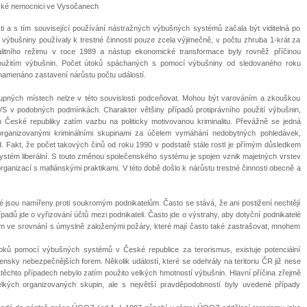
žské nemocnici ve Vysočanech
ti a s tím související používání nástražných výbušných systémů začala být viditelná po
ýbušniny používaly k trestné činnosti pouze zcela výjimečně, v počtu zhruba 1-krát za
otalitního režimu v roce 1989 a nástup ekonomické transformace byly rovněž příčinou
oužitím výbušnin. Počet útoků spáchaných s pomocí výbušniny od sledovaného roku
znamenáno zastavení nárůstu počtu událostí.
tupných místech nelze v této souvislosti podceňovat. Mohou být varováním a zkouškou
NVS v podobných podmínkách. Charakter většiny případů protiprávního použití výbušnin,
 České republiky zatím vazbu na politicky motivovanou kriminalitu. Převážně se jedná
o organizovanými kriminálními skupinami za účelem vymáhání nedobytných pohledávek,
d. Fakt, že počet takových činů od roku 1990 v podstatě stále rostl je přímým důsledkem
systém liberální. S touto změnou společenského systému je spojen vznik majetných vrstev
organizací s mafiánskými praktikami. V této době došlo k nárůstu trestné činnosti obecně a
eré jsou namířeny proti soukromým podnikatelům. Často se stává, že ani postižení nechtějí
řípadů jde o vyřizování účtů mezi podnikateli. Často jde o výstrahy, aby dotyční podnikatelé
ovšem ve srovnání s úmyslně založenými požáry, které mají často také zastrašovat, mnohem
oků pomocí výbušných systémů v České republice za terorismus, existuje potenciální
nsky nebezpečnějších forem. Několik událostí, které se odehrály na teritoriu ČR již nese
 v těchto případech nebylo zatím použito velkých hmotností výbušnin. Hlavní příčina zřejmě
lkých organizovaných skupin, ale s největší pravděpodobností byly uvedené případy