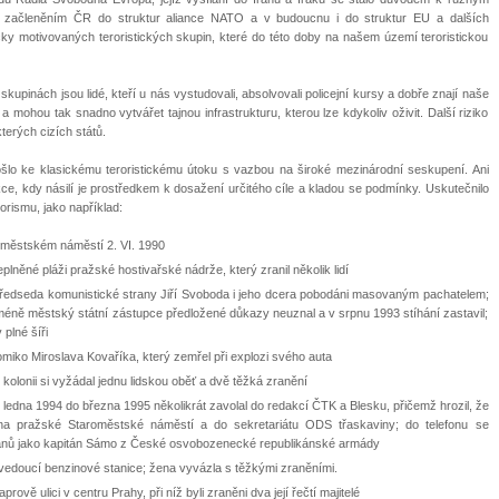
e začleněním ČR do struktur aliance NATO a v budoucnu i do struktur EU a dalších
icky motivovaných teroristických skupin, které do této doby na našem území teroristickou
skupinách jsou lidé, kteří u nás vystudovali, absolvovali policejní kursy a dobře znají naše
 mohou tak snadno vytvářet tajnou infrastrukturu, kterou lze kdykoliv oživit. Další riziko
terých cizích států.
šlo ke klasickému teroristickému útoku s vazbou na široké mezinárodní seskupení. Ani
e, kdy násilí je prostředkem k dosažení určitého cíle a kladou se podmínky. Uskutečnilo
orismu, jako například:
městském náměstí 2. VI. 1990
ěné pláži pražské hostivařské nádrže, který zranil několik lidí
 předseda komunistické strany Jiří Svoboda i jeho dcera pobodáni masovaným pachatelem;
méně městský státní zástupce předložené důkazy neuznal a v srpnu 1993 stíhání zastavil;
plné šíři
omiko Miroslava Kovaříka, který zemřel při explozi svého auta
olonii si vyžádal jednu lidskou oběť a dvě těžká zranění
ledna 1994 do března 1995 několikrát zavolal do redakcí ČTK a Blesku, přičemž hrozil, že
í na pražské Staroměstské náměstí a do sekretariátu ODS třaskaviny; do telefonu se
ovanů jako kapitán Sámo z České osvobozenecké republikánské armády
 vedoucí benzinové stanice; žena vyvázla s těžkými zraněními.
ově ulici v centru Prahy, při níž byli zraněni dva její řečtí majitelé