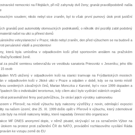
ostravské nemocnici na Fifejdách, při níž zahynuly dvě ženy; granát pravděpodobně našla
e
omouckým soudem; nikdo nebyl sice zraněn, byl to však první pumový útok proti justiční
h granátů pod automobily olomouckých podnikatelů; o několik dní později zabil podobný
ateriál našel na ulici a přinesl domů
uánského velvyslanectví v Praze; nikdo nebyl zraněn, den před výbuchem se na budově a
oti peruánské vládě a prezidentovi
iny, která byla umístěna v odpadkovém koši před sportovním areálem na pražském
tačtyřicetileté ženě.
za použití semtexu sebevraždu ve vestibulu sanatoria Priessnitz v Jeseníku; jeho tělo
h 15 osob
odpálen NVS uložený v odpadkovém koši na stanici tramvaje na Frýdlantských mostech
ván v odpadkovém koši v Jilské ulici v Praze a odpálen v době, kdy se na tomto místě
to dvou uvedených závažných činů, Marian Monczka z Karviné, byl v roce 1999 dopaden a
adech šlo o individuální terorismus, kdy cílem akcí bylo vydírání státních orgánů
ydíral potravinářské firmy pod pohrůžkou, že otráví jejich výrobky salmonelou
eem v Přerově; na místě výbuchu byly nalezeny výstřižky z novin, odmítající expozici
ty na našem území; dne 25. XI. 1999 došlo opět v Přerově k výbuchu, který zdemoloval
zde byly na místě nalezeny letáky, které napadaly činnost této organizace
dakce MF DNES anonymní dopis, v němž pisatel, skrývající se za označením Výbor na
ým útokem na protest proti začlenění ČR do NATO, provádění rozhlasového vysílání Rádia
řípravám ke vstupu země do EU