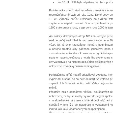
dne 10. III. 1999 byla odpálena bomba v pra
Problematika zneužívání výbušnin v trestné činnos
revolučních změnách od roku 1989. Do té doby se v
10 let. Výrazný nárůst kriminality po svržení t
zvýšeného nápadu trestné činnosti páchané s p
1990 stále prudce rostl, a teprve v roce 2000 je za
Ani nálezy dokonalých atrap NVS na veřejně přís
reakce veřejnosti i Policie na nález skutečného 
však, jak již bylo naznačeno, nemá v podmínkách
o násilné trestné činy páchané jednotlivci neb
zastrašování a likvidace konkurence, vydírání apo
transformace společnosti z totalitního systému na 
obyvatelstva a na nich parazitujících zločineckých 
oblast zneužívání výbušnin není výjimkou.
Policistům se příliš nedaří objasňovat výbuchy, kt
vypovídat a snaží se co nejvíce utajit. Ve většině p
zaplatili dluh či dodali určité zboží. Výbuchů je 
méně.
Přestože nelze označovat většinu současných út
nebezpečí, že by se mohly vyvíjet do svých společe
charakteristické rysy teroristické akce, i když ani
spočívá v tom, že se nejednalo o vystoupení ve
individuální akcí osamocených nespokojenců.