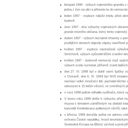
listopad 1996 - výbuch vojenského granátu v 
jedna z žen na ulici a přinesla ho do nemocnic
leden 1997 - exploze nálože tritolu před ol
budově
únor 1997 - dva výbuchy vojenských obrannýc
granát místního občana, který tento vojenský m
duben 1997 - výbuch neznámé trhaviny u per
protějších domech objevily nápisy namířené pr
květen 1997 - exploze nastražené výbušn
Smíchově; výbuch způsobil těžké zranění devě
květen 1997 - duševně nemocný muž spáchal 
výbuch zcela rozmetal, přičemž zranil dalšíc
dne 27. IV. 1998 byl v době ranní špičky 
v Ostravě; dne 6. IX. 1998 byl NVS instalo
nachází velké množství lidí; pachatel těch
odsouzen k 15 letům vězení; ve zmíněných příp
v roce 1998 policie odhalila vyděrače, který v
V únoru roku 1999 došlo k výbuchu před muz
muzea s tématem zaměřeným na období totali
kancelář Konfederace politických vězňů; také 
v březnu 1999 doručila pošta na adresu re
ochranu České republiky, hrozil teroristick
Svobodná Evropa na Blízký východ a proti p