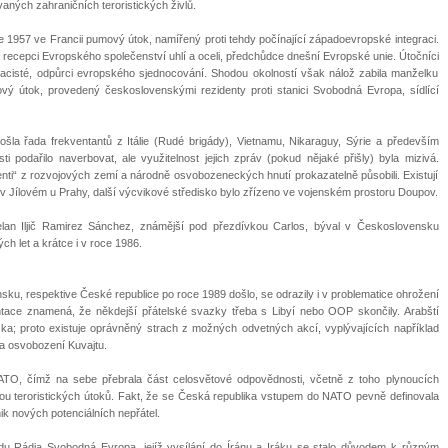
aných zahraničních teroristických živlů.
 1957 ve Francii pumový útok, namířený proti tehdy počínající západoevropské integraci.
recepci Evropského společenství uhlí a oceli, předchůdce dnešní Evropské unie. Útočníci
onacisté, odpůrci evropského sjednocování. Shodou okolností však nálož zabila manželku
ový útok, provedený československými rezidenty proti stanici Svobodná Evropa, sídlící
šla řada frekventantů z Itálie (Rudé brigády), Vietnamu, Nikaraguy, Sýrie a především
ti podařilo naverbovat, ale využitelnost jejich zpráv (pokud nějaké přišly) byla mizivá.
nti“ z rozvojových zemí a národně osvobozeneckých hnutí prokazatelně působili. Existují
v Jílovém u Prahy, další výcvikové středisko bylo zřízeno ve vojenském prostoru Doupov.
zuelan Iljič Ramirez Sánchez, známější pod přezdívkou Carlos, býval v Československu
h let a krátce i v roce 1986.
u, respektive České republice po roce 1989 došlo, se odrazily i v problematice ohrožení
ntace znamená, že někdejší přátelské svazky třeba s Libyí nebo OOP skončily. Arabští
ška; proto existuje oprávněný strach z možných odvetných akcí, vyplývajících například
a osvobození Kuvajtu.
NATO, čímž na sebe přebrala část celosvětové odpovědnosti, včetně z toho plynoucích
zbou teroristických útoků. Fakt, že se Česká republika vstupem do NATO pevně definovala
k nových potenciálních nepřátel.
adu Rádia Svobodná Evropa, jejíž vysílání do Íránu a Iráku se stalo důvodem k různým