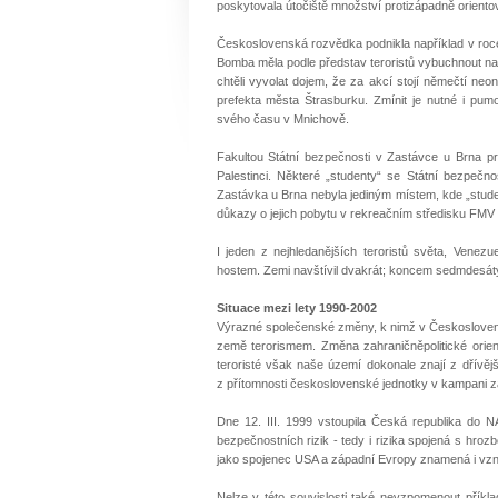
poskytovala útočiště množství protizápadně orientov
Československá rozvědka podnikla například v roce
Bomba měla podle představ teroristů vybuchnout na 
chtěli vyvolat dojem, že za akcí stojí němečtí ne
prefekta města Štrasburku. Zmínit je nutné i pum
svého času v Mnichově.
Fakultou Státní bezpečnosti v Zastávce u Brna pro
Palestinci. Některé „studenty“ se Státní bezpečnos
Zastávka u Brna nebyla jediným místem, kde „stude
důkazy o jejich pobytu v rekreačním středisku FMV 
I jeden z nejhledanějších teroristů světa, Vene
hostem. Zemi navštívil dvakrát; koncem sedmdesátýc
Situace mezi lety 1990-2002
Výrazné společenské změny, k nimž v Československ
země terorismem. Změna zahraničněpolitické orie
teroristé však naše území dokonale znají z dřívěj
z přítomnosti československé jednotky v kampani z
Dne 12. III. 1999 vstoupila Česká republika do 
bezpečnostních rizik - tedy i rizika spojená s hro
jako spojenec USA a západní Evropy znamená i vzni
Nelze v této souvislosti také nevzpomenout příkl