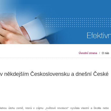
Úvodní strana
/
O nás
y v někdejším Československu a dnešní České
lahou úlohu země, která v zájmu „světové revoluce“ vysílala vlastní a školila nebo