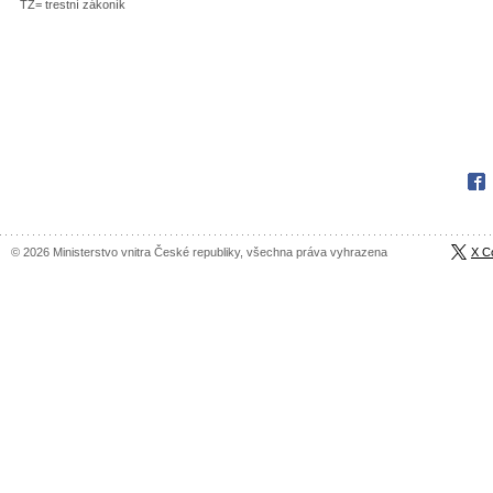
TZ= trestní zákoník
Fac
© 2026 Ministerstvo vnitra České republiky, všechna práva vyhrazena
X C