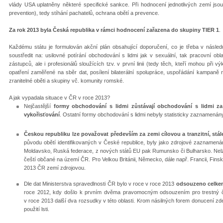
vlády USA uplatněny některé specifické sankce. Při hodnocení jednotlivých zemí jsou 
prevention), tedy stíhání pachatelů, ochrana obětí a prevence.
Za rok 2013 byla Česká republika v rámci hodnocení zařazena do skupiny TIER 1
.
Každému státu je formulován akční plán obsahující doporučení, co je třeba v následu
soustředit na: usilovné potírání obchodování s lidmi jak v sexuální, tak pracovní obla
zástupců, ale i profesionálů sloužících tzv. v první linii (tedy těch, kteří mohou při 
opatření zaměřené na sběr dat, posílení bilaterální spolupráce, uspořádání kampaně 
zranitelné oběti a skupiny vč. komunity romské.
A jak vypadala situace v ČR v roce 2013?
Nejčastější
formy obchodování s lidmi
zůstávají obchodování s lidmi z
vykořisťování
. Ostatní formy obchodování s lidmi nebyly statisticky zaznamenán
Českou republiku lze považovat především za
zemi cílovou a tranzitní, stá
původu obětí identifikovaných v České republice, byly jako zdrojové zaznamená
Moldavsko, Ruská federace, z nových států EU pak Rumunsko či Bulharsko. Nelz
čeští občané na území ČR. Pro Velkou Británii, Německo, dále např. Francii, Finsk
2013 ČR zemí zdrojovou.
Dle dat Ministerstva spravedlnosti ČR bylo v roce v roce 2013
odsouzeno celkem
roce 2012, kdy došlo k prvním dvěma pravomocným odsouzením pro trestný či
v roce 2013 další dva rozsudky v této oblasti. Krom násilných forem donucení zde
použití lsti.