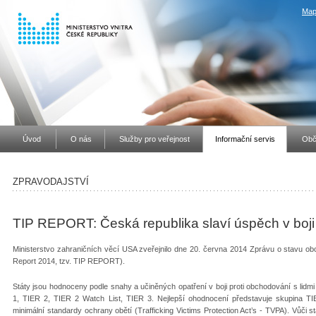
Map
Úvod
O nás
Služby pro veřejnost
Informační servis
Obč
ZPRAVODAJSTVÍ
TIP REPORT: Česká republika slaví úspěch v boji 
Ministerstvo zahraničních věcí USA zveřejnilo dne 20. června 2014 Zprávu o stavu obc
Report 2014, tzv. TIP REPORT).
Státy jsou hodnoceny podle snahy a učiněných opatření v boji proti obchodování s lidmi
1, TIER 2, TIER 2 Watch List, TIER 3. Nejlepší ohodnocení představuje skupina TIE
minimální standardy ochrany obětí (Trafficking Victims Protection Act’s - TVPA). Vůči 