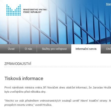
Map
Úvod
O nás
Služby pro veřejnost
Informační servis
Obč
ZPRAVODAJSTVÍ
Tisková informace
První náměstek ministra vnitra Jiří Nováček dnes obdržel informaci, že Jaroslav Hrušk
bylo zveřejněno před několika dny.
"
Nechci se stát předmětem vnitrostranických soubojů uvnitř hlavní koaliční strany.
prospěch resortu vnitra
," uvedl Hruška.