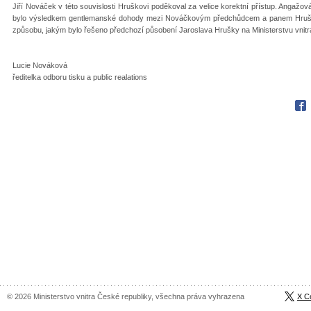
Jiří Nováček v této souvislosti Hruškovi poděkoval za velice korektní přístup. Angaž
bylo výsledkem gentlemanské dohody mezi Nováčkovým předchůdcem a panem Hruškou
způsobu, jakým bylo řešeno předchozí působení Jaroslava Hrušky na Ministerstvu vnitr
Lucie Nováková
ředitelka odboru tisku a public realations
Fac
© 2026 Ministerstvo vnitra České republiky, všechna práva vyhrazena
X C