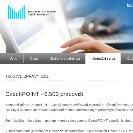
Map
Úvod
O nás
Služby pro veřejnost
Informační servis
Obč
TISKOVÉ ZPRÁVY 2011
CzechPOINT - 6.500 pracovišť
Kontaktní místa CzechPOINT (Český podací ověřovací informační národní terminál) js
2011 bylo uvedeno do provozu kontaktní místo s obdivuhodným pořadovým číslem 6 50
Oním jubilejním kontaktním místem, které se do systému CzechPOINT zapojilo, je obec 
V současné době je občanům k dispozici úctyhodných 6.500 pracovišť CzechPOINT, z t