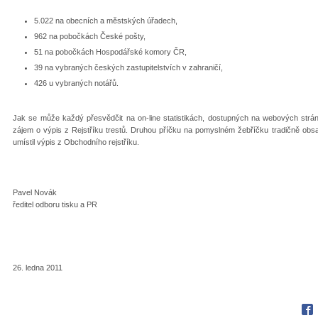
5.022 na obecních a městských úřadech,
962 na pobočkách České pošty,
51 na pobočkách Hospodářské komory ČR,
39 na vybraných českých zastupitelstvích v zahraničí,
426 u vybraných notářů.
Jak se může každý přesvědčit na on-line statistikách, dostupných na webových strá
zájem o výpis z Rejstříku trestů. Druhou příčku na pomyslném žebříčku tradičně obsad
umístil výpis z Obchodního rejstříku.
Pavel Novák
ředitel odboru tisku a PR
26. ledna 2011
Fac