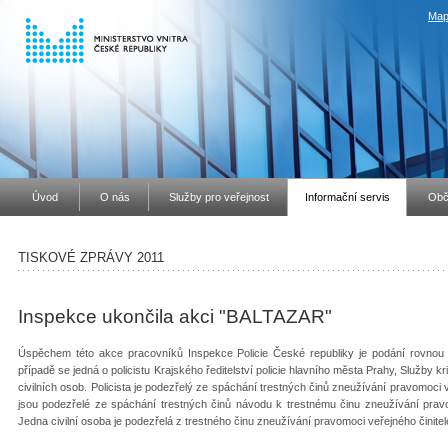
Map
Úvod
O nás
Služby pro veřejnost
Informační servis
Obč
TISKOVÉ ZPRÁVY 2011
Inspekce ukončila akci "BALTAZAR"
Úspěchem této akce pracovníků Inspekce Policie České republiky je podání rovnou č
případě se jedná o policistu Krajského ředitelství policie hlavního města Prahy, Služby kri
civilních osob. Policista je podezřelý ze spáchání trestných činů zneužívání pravomoci ve
jsou podezřelé ze spáchání trestných činů návodu k trestnému činu zneužívání pravom
Jedna civilní osoba je podezřelá z trestného činu zneužívání pravomoci veřejného činite