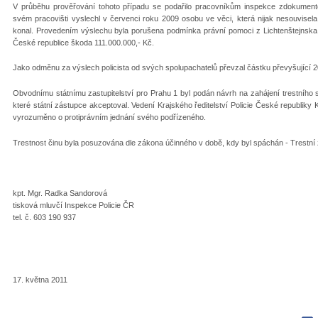
V průběhu prověřování tohoto případu se podařilo pracovníkům inspekce zdokumentova
svém pracovišti vyslechl v červenci roku 2009 osobu ve věci, která nijak nesouvisel
konal. Provedením výslechu byla porušena podmínka právní pomoci z Lichtenštejnska a
České republice škoda 111.000.000,- Kč.
Jako odměnu za výslech policista od svých spolupachatelů převzal částku převyšující 2
Obvodnímu státnímu zastupitelství pro Prahu 1 byl podán návrh na zahájení trestního stí
které státní zástupce akceptoval. Vedení Krajského ředitelství Policie České republiky K
vyrozuměno o protiprávním jednání svého podřízeného.
Trestnost činu byla posuzována dle zákona účinného v době, kdy byl spáchán - Trestní
kpt. Mgr. Radka Sandorová
tisková mluvčí Inspekce Policie ČR
tel. č. 603 190 937
17. května 2011