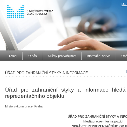
Map
Úvod
O nás
Služby pro veřejnost
Informační servis
Obč
ÚŘAD PRO ZAHRANIČNÍ STYKY A INFORMACE
Úřad pro zahraniční styky a informace hledá
reprezentačního objektu
Místo výkonu práce: Praha
ÚŘAD PRO ZAHRANIČNÍ STYKY A IN
hledá pracovníka na pozici
SPRÁVCE REPREZENTAČNÍHO OBJ