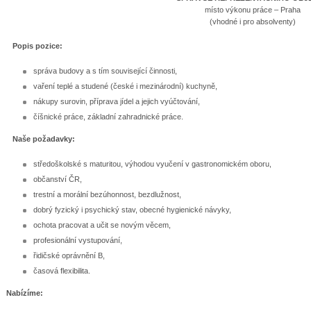
místo výkonu práce – Praha
(vhodné i pro absolventy)
Popis pozice:
správa budovy a s tím související činnosti,
vaření teplé a studené (české i mezinárodní) kuchyně,
nákupy surovin, příprava jídel a jejich vyúčtování,
číšnické práce, základní zahradnické práce.
Naše požadavky:
středoškolské s maturitou, výhodou vyučení v gastronomickém oboru,
občanství ČR,
trestní a morální bezúhonnost, bezdlužnost,
dobrý fyzický i psychický stav, obecné hygienické návyky,
ochota pracovat a učit se novým věcem,
profesionální vystupování,
řidičské oprávnění B,
časová flexibilita.
Nabízíme: