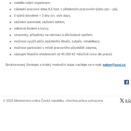
stabilita státní organizace,
základní pracovní doba 8,5 hod. v pětidenním pracovním týdnu (po – pá),
5 týdnů dovolené + 3 dny tzv. sick days,
služební automobil, služební telefon,
odborná školení a kurzy,
stravenky, příspěvky na rekreaci a důchodové spoření,
možnost využít péče služebního lékaře, zubaře, rehabilitace,
možnost parkování v místě pracovního působiště zdarma,
nástupní finanční ohodnocení od 45.000 Kč měsíčně (více dle praxe).
Strukturovaný životopis a krátký motivační dopis zasílejte na e-mail:
nabor@uzsi.cz
Fac
© 2026 Ministerstvo vnitra České republiky, všechna práva vyhrazena
X C