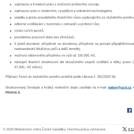
zajímavou a kreativní práci s možností profesního rozvoje,
zajímavou práci s moderními, vyspělými a unikátními technologiemi,
stabilitu a jistotu pravidelného finančního růstu vyplývajícího ze služebního poměru
odborné vzdělávání v tuzemsku i zahraničí a profesní růst,
výuku cizích jazyků,
pravidelnou pracovní dobu bez přesčasů,
6 týdnů dovolené, příspěvek na dovolenou, příspěvek na penzijní připojištění/sou
nadstandardní lékařskou péči a další benefity,
možnost náborového příspěvku ve výši až 150.000,-Kč,
nástupní finanční ohodnocení dle dosaženého stupně vzdělání a délky praxe 
47.000,- Kč měsíc).
Přijímací řízení do služebního poměru probíhá podle zákona č. 361/2003 Sb.
Strukturovaný životopis a krátký motivační dopis zasílejte na e-mail:
nabor@uzsi.cz
n
PRAHA 8
.
Fac
© 2026 Ministerstvo vnitra České republiky, všechna práva vyhrazena
X C