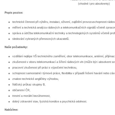
(vhodné i pro absolventy)
Popis pozice:
technické činnosti při výběru, instalaci, oživení, zajištění provozuschopnosti rádi
měření a technická analýza rádiových a telekomunikačních signálů včetně zpracová
správa a údržba telekomunikační techniky a technologických systémů včetně prof
sledování vybraných přenosových ukazatelů.
Naše požadavky:
vzdělání nejlépe VŠ technického zaměření, obor telekomunikace, anténní, přijímací 
zkušenosti v oboru telekomunikací a šíření rádiových vln (může být i absolvent s
pracovní zkušenost při práci s výpočetní technikou,
schopnost samostatné i týmové práce, flexibilita v případě řešení havárií nebo záv
znalost technické angličtiny výhodou,
řidičský průkaz skupiny B,
občanství ČR,
trestní a morální bezúhonnost,
dobrý zdravotní stav, fyzická kondice a psychická odolnost.
Nabízíme: