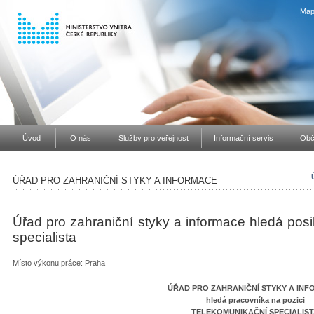
Map
Úvod
O nás
Služby pro veřejnost
Informační servis
Obč
ÚŘAD PRO ZAHRANIČNÍ STYKY A INFORMACE
Úřad pro zahraniční styky a informace hledá posi
specialista
Místo výkonu práce: Praha
ÚŘAD PRO ZAHRANIČNÍ STYKY A IN
hledá pracovníka na pozici
TELEKOMUNIKAČNÍ SPECIALIS