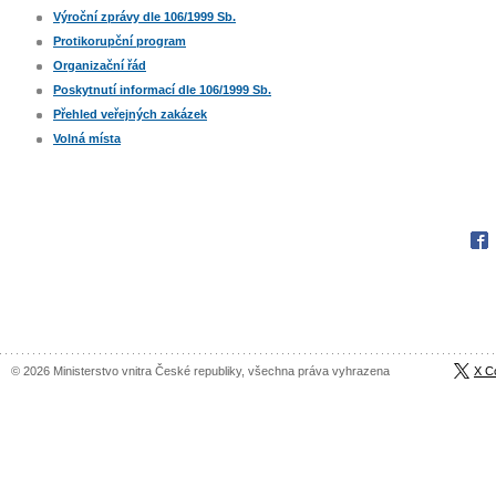
Výroční zprávy dle 106/1999 Sb.
Protikorupční program
Organizační řád
Poskytnutí informací dle 106/1999 Sb.
Přehled veřejných zakázek
Volná místa
Fac
© 2026 Ministerstvo vnitra České republiky, všechna práva vyhrazena
X C