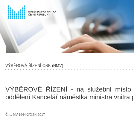
VÝBĚROVÁ ŘÍZENÍ OSK (NMV)
VÝBĚROVÉ ŘÍZENÍ - na služební místo r
oddělení Kancelář náměstka ministra vnitra p
Č. j.: MV-1944-2/OSK-2017