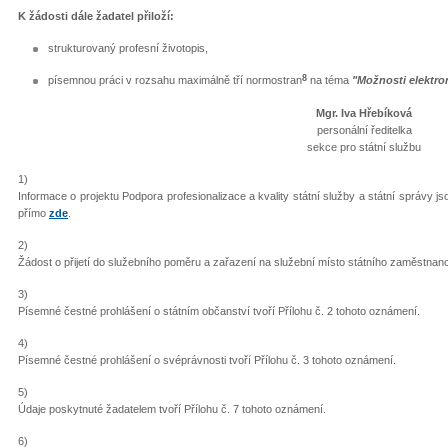
K žádosti dále žadatel přiloží:
strukturovaný profesní životopis,
8
písemnou práci v rozsahu maximálně tří normostran
na téma
"Možnosti elektro
Mgr. Iva Hřebíková
personální ředitelka
sekce pro státní službu
1)
Informace o projektu Podpora profesionalizace a kvality státní služby a státní správy 
přímo
zde
.
2)
Žádost o přijetí do služebního poměru a zařazení na služební místo státního zaměstnanc
3)
Písemné čestné prohlášení o státním občanství tvoří Přílohu č. 2 tohoto oznámení.
4)
Písemné čestné prohlášení o svéprávnosti tvoří Přílohu č. 3 tohoto oznámení.
5)
Údaje poskytnuté žadatelem tvoří Přílohu č. 7 tohoto oznámení.
6)