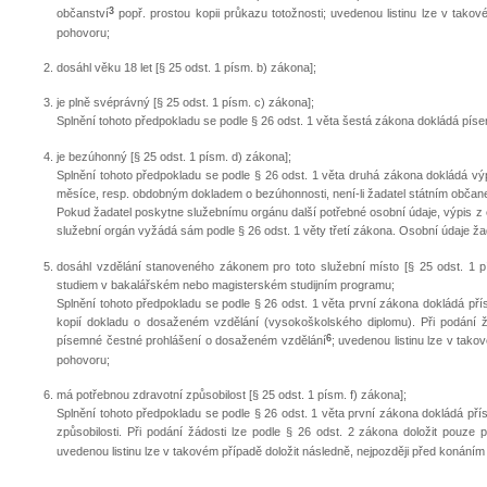
3
občanství
popř. prostou kopii průkazu totožnosti; uvedenou listinu lze v takov
pohovoru;
dosáhl věku 18 let [§ 25 odst. 1 písm. b) zákona];
je plně svéprávný [§ 25 odst. 1 písm. c) zákona];
Splnění tohoto předpokladu se podle § 26 odst. 1 věta šestá zákona dokládá p
je bezúhonný [§ 25 odst. 1 písm. d) zákona];
Splnění tohoto předpokladu se podle § 26 odst. 1 věta druhá zákona dokládá výp
měsíce, resp. obdobným dokladem o bezúhonnosti, není-li žadatel státním občan
Pokud žadatel poskytne služebnímu orgánu další potřebné osobní údaje, výpis z ev
služební orgán vyžádá sám podle § 26 odst. 1 věty třetí zákona. Osobní údaje ža
dosáhl vzdělání stanoveného zákonem pro toto služební místo [§ 25 odst. 1 p
studiem v bakalářském nebo magisterském studijním programu;
Splnění tohoto předpokladu se podle § 26 odst. 1 věta první zákona dokládá přísl
kopií dokladu o dosaženém vzdělání (vysokoškolského diplomu). Při podání ž
6
písemné čestné prohlášení o dosaženém vzdělání
; uvedenou listinu lze v tako
pohovoru;
má potřebnou zdravotní způsobilost [§ 25 odst. 1 písm. f) zákona];
Splnění tohoto předpokladu se podle § 26 odst. 1 věta první zákona dokládá přís
způsobilosti. Při podání žádosti lze podle § 26 odst. 2 zákona doložit pouze 
uvedenou listinu lze v takovém případě doložit následně, nejpozději před konání