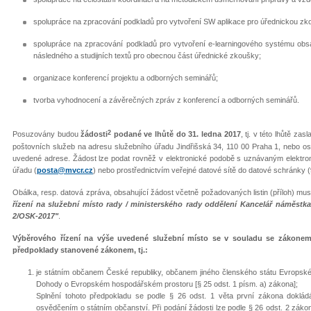
spolupráce na zpracování podkladů pro vytvoření SW aplikace pro úřednickou zk
spolupráce na zpracování podkladů pro vytvoření e-learningového systému obsa
následného a studijních textů pro obecnou část úřednické zkoušky;
organizace konferencí projektu a odborných seminářů;
tvorba vyhodnocení a závěrečných zpráv z konferencí a odborných seminářů.
2
Posuzovány budou
žádosti
podané ve lhůtě do 31. ledna 2017
, tj. v této lhůtě z
poštovních služeb na adresu služebního úřadu Jindřišská 34, 110 00 Praha 1, nebo o
uvedené adrese. Žádost lze podat rovněž v elektronické podobě s uznávaným elektro
úřadu (
posta@mvcr.cz
) nebo prostřednictvím veřejné datové sítě do datové schránky (
Obálka, resp. datová zpráva, obsahující žádost včetně požadovaných listin (příloh) mu
řízení na služební místo rady / ministerského rady oddělení Kancelář náměstka 
2/OSK-2017"
.
Výběrového řízení na výše uvedené služební místo se v souladu se zákonem 
předpoklady stanovené zákonem, tj.:
je státním občanem České republiky, občanem jiného členského státu Evropské
Dohody o Evropském hospodářském prostoru [§ 25 odst. 1 písm. a) zákona];
Splnění tohoto předpokladu se podle § 26 odst. 1 věta první zákona dokládá 
osvědčením o státním občanství. Při podání žádosti lze podle § 26 odst. 2 záko