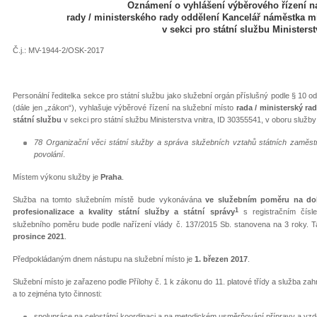
Oznámení o vyhlášení výběrového řízení n
rady / ministerského rady oddělení Kancelář náměstka min
v sekci pro státní službu Ministerst
Č.j.: MV-1944-2/OSK-2017
Personální ředitelka sekce pro státní službu jako služební orgán příslušný podle § 10 od
(dále jen „zákon“), vyhlašuje výběrové řízení na služební místo
rada / ministerský ra
státní službu
v sekci pro státní službu Ministerstva vnitra, ID 30355541, v oboru služby
78 Organizační věci státní služby a správa služebních vztahů státních zaměst
povolání
.
Místem výkonu služby je
Praha
.
Služba na tomto služebním místě bude vykonávána
ve služebním poměru na dob
1
profesionalizace a kvality státní služby a státní správy
s registračním čísle
služebního poměru bude podle nařízení vlády č. 137/2015 Sb. stanovena na 3 roky. 
prosince 2021
.
Předpokládaným dnem nástupu na služební místo je
1. březen 2017
.
Služební místo je zařazeno podle Přílohy č. 1 k zákonu do 11. platové třídy a služba z
a to zejména tyto činnosti:
spolupráce na celostátní koordinaci a na metodickém usměrňování přípravy a vz