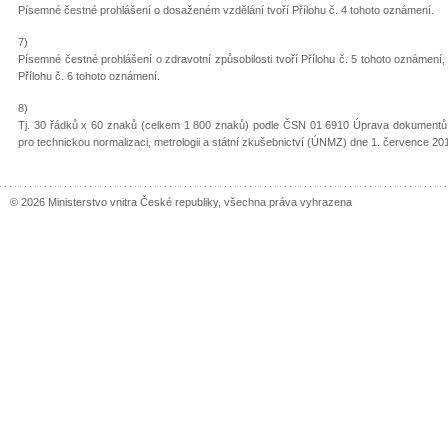
Písemné čestné prohlášení o dosaženém vzdělání tvoří Přílohu č. 4 tohoto oznámení.
7)
Písemné čestné prohlášení o zdravotní způsobilosti tvoří Přílohu č. 5 tohoto oznámení
Přílohu č. 6 tohoto oznámení.
8)
Tj. 30 řádků x 60 znaků (celkem 1 800 znaků) podle ČSN 01 6910 Úprava dokument
pro technickou normalizaci, metrologii a státní zkušebnictví (ÚNMZ) dne 1. července 20
© 2026 Ministerstvo vnitra České republiky, všechna práva vyhrazena