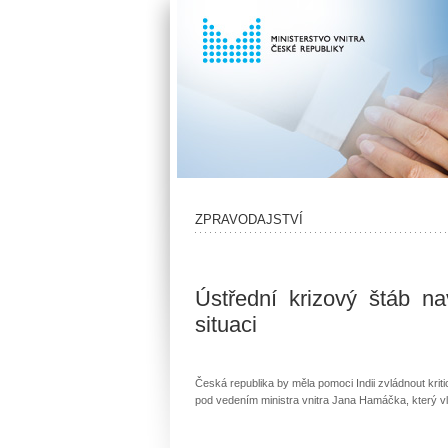
ZPRAVODAJSTVÍ
Ústřední krizový štáb na
situaci
Česká republika by měla pomoci Indii zvládnout kri
pod vedením ministra vnitra Jana Hamáčka, který vlá