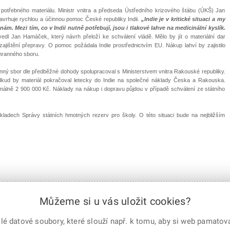
 potřebného materiálu. Ministr vnitra a předseda Ústředního krizového štábu (ÚKŠ) Jan
rhuje rychlou a účinnou pomoc České republiky Indii.
„Indie je v kritické situaci a my
m. Mezi tím, co v Indii nutně potřebují, jsou i tlakové lahve na medicinální kyslík.
vedl Jan Hamáček, který návrh přeloží ke schválení vládě. Mělo by jít o materiální dar
jištění přepravy. O pomoc požádala Indie prostřednictvím EU. Nákup lahví by zajistilo
chranného sboru.
nný sbor dle předběžné dohody spolupracoval s Ministerstvem vnitra Rakouské republiky.
 odkud by materiál pokračoval letecky do Indie na společné náklady Česka a Rakouska.
álně 2 900 000 Kč. Náklady na nákup i dopravu půjdou v případě schválení ze státního
ladech Správy státních hmotných rezerv pro školy. O této situaci bude na nejbližším
 práva vyhrazena
Můžeme si u vás uložit cookies?
 datové soubory, které slouží např. k tomu, aby si web pamatoval