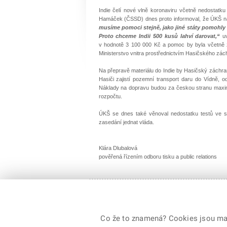
Indie čelí nové vlně koronaviru včetně nedostatku
Hamáček (ČSSD) dnes proto informoval, že ÚKŠ nav
musíme pomoci stejně, jako jiné státy pomohly ná
Proto chceme Indii 500 kusů lahví darovat,“
u
v hodnotě 3 100 000 Kč a pomoc by byla včetně za
Ministerstvo vnitra prostřednictvím Hasičského zá
Na přepravě materiálu do Indie by Hasičský záchra
Hasiči zajistí pozemní transport daru do Vídně,
Náklady na dopravu budou za českou stranu maxim
rozpočtu.
ÚKŠ se dnes také věnoval nedostatku testů ve sk
zasedání jednat vláda.
Klára Dlubalová
pověřená řízením odboru tisku a public relations
© 2026 Ministerstvo vnitra České republiky, všechna
Co že to znamená? Cookies jsou malé