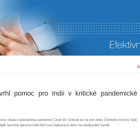
Ú
vrhl pomoc pro Indii v kritické pandemické
tickou situaci způsobenou pandemií Covid-19. Dohodl se na tom dnes Ústřední krizový štáb
dě navrhne darovat Indii 500 kusů tlakových lahví na medicinální kyslík.