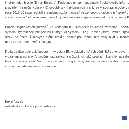
inteligentních hranic (Smart Borders). Podstatou tohoto konceptu je široké využití informa
provádění hraniční kontroly. O podobě tzv. inteligentních hranic se v současné době
roce 2018.
„Česká republika zaujímá pozitivní postoj ke konceptu inteligentních hranic.
spolupráce se třetími zeměmi,”
uvedl mj. ve svém vystoupení naměstek ministra vnitra P
Balíček legislativních předpisů ke konceptu tzv. inteligentních hranic zahrnuje i náv
systém: systém vstupu/výstupu (Entry/Exit System, EES). Tento systém umožní spolehliv
stráví na území členských států, umožní odhalit překročení této doby a díky biometr
manipulace s cestovními doklady.
Rada se dále zabývala budoucím vývojem EU v oblasti vnitřních věcí. EU se ve svých aktiv
víceletými programy. V současnosti se jedná o Stockholmský program, který byl uzavřen
letošním roce uzavře. Mezi priority nového programu by měl patřit mimo jiné další rozvoj
s novým víceletým finančním rámcem.
Pavel Novák
ředitel odboru tisku a public relations
Fac