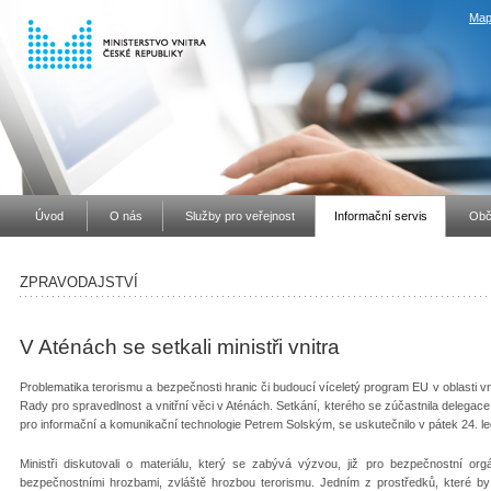
Map
Úvod
O nás
Služby pro veřejnost
Informační servis
Obč
ZPRAVODAJSTVÍ
V Aténách se setkali ministři vnitra
Problematika terorismu a bezpečnosti hranic či budoucí víceletý program EU v oblasti v
Rady pro spravedlnost a vnitřní věci v Aténách. Setkání, kterého se zúčastnila delegac
pro informační a komunikační technologie Petrem Solským, se uskutečnilo v pátek 24. l
Ministři diskutovali o materiálu, který se zabývá výzvou, již pro bezpečnostní or
bezpečnostními hrozbami, zvláště hrozbou terorismu. Jedním z prostředků, které by m