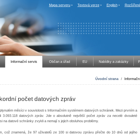
Mapa serveru
Textová verze
English
Rozšířené
Informační servis
Občan a úřad
EU
Nabídky a zakázky
P
Úvodní strana
/
Informační
ekordní počet datových zpráv
 uplynulém měsíci v souvislosti s Informačním systémem datových schránek. Mezi prvním a
li 3.093.118 datových zpráv. Jde o absolutně největší počet zpráv za necelé dvouleté
 si na datové schránky zvykli a nemají s jejich obsluhou problémy.
ím, což znamená, že 97 uživatelů ze 100 si datovou zprávu přečte do 10 dnů od jejího