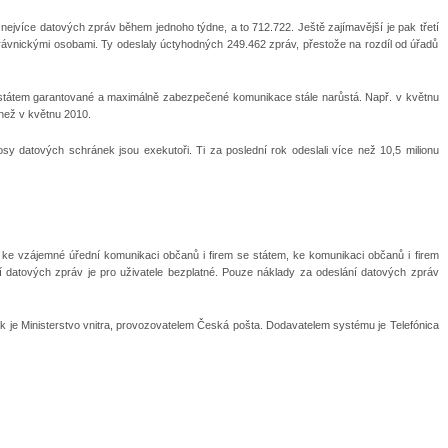
 nejvíce datových zpráv během jednoho týdne, a to 712.722. Ještě zajímavější je pak třetí
ávnickými osobami. Ty odeslaly úctyhodných 249.462 zpráv, přestože na rozdíl od úřadů
 státem garantované a maximálně zabezpečené komunikace stále narůstá. Např. v květnu
 než v květnu 2010.
osy datových schránek jsou exekutoři. Ti za poslední rok odeslali více než 10,5 milionu
 ke vzájemné úřední komunikaci občanů i firem se státem, ke komunikaci občanů i firem
 datových zpráv je pro uživatele bezplatné. Pouze náklady za odeslání datových zpráv
.
je Ministerstvo vnitra, provozovatelem Česká pošta. Dodavatelem systému je Telefónica