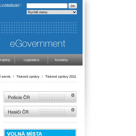
 vyhledávání
rojekty
Legislativa
Kontakty
 servis
/
Tiskové zprávy
/
Tiskové zprávy 2011
internetové stránky Policie ČR
internetové stránky Hasiči ČR