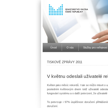
Úvod
O nás
Služby pro veřejnost
TISKOVÉ ZPRÁVY 2011
V květnu odeslali uživatelé r
Květen jako měsíc rekordů. I tak se může mluvit o
posledním květnovým dnem totiž uživatelé odesla
fungování systému a o další potvrzení, že uživatelé
To potvrzuje i 97% úspěšnost doručení přihlášen
doručení.