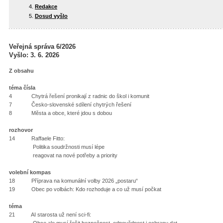
Redakce
Dosud vyšlo
Veřejná správa 6/2026
Vyšlo: 3. 6. 2026
Z obsahu
téma čísla
4 Chytrá řešení pronikají z radnic do škol i komunit
7 Česko-slovenské sdílení chytrých řešení
8 Města a obce, které jdou s dobou
rozhovor
14 Raffaele Fitto:
Politika soudržnosti musí lépe
reagovat na nové potřeby a priority
volební kompas
18 Příprava na komunální volby 2026 „postaru“
19 Obec po volbách: Kdo rozhoduje a co už musí počkat
téma
21 AI starosta už není sci-fi:
Obce ale musí řešit bezpečnost, odpovědnost i ochranu dat