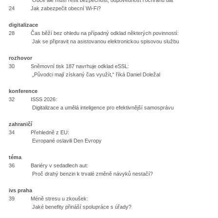
24 Jak zabezpečit obecní Wi-Fi?
digitalizace
28 Čas běží bez ohledu na případný odklad některých povinností:
Jak se připravit na asistovanou elektronickou spisovou službu
rozhovor
30 Sněmovní tisk 187 navrhuje odklad eSSL:
„Původci mají získaný čas využít,“ říká Daniel Doležal
konference
32 ISSS 2026:
Digitalizace a umělá inteligence pro efektivnější samosprávu
zahraničí
34 Přehledně z EU:
Evropané oslavili Den Evropy
téma
36 Bariéry v sedadlech aut:
Proč drahý benzin k trvalé změně návyků nestačí?
ivs praha
39 Méně stresu u zkoušek:
Jaké benefity přináší spolupráce s úřady?