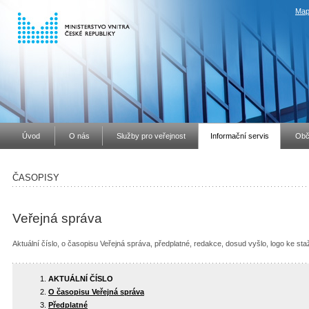
Map
Úvod
O nás
Služby pro veřejnost
Informační servis
Obč
ČASOPISY
Veřejná správa
Aktuální číslo, o časopisu Veřejná správa, předplatné, redakce, dosud vyšlo, logo ke st
AKTUÁLNÍ ČÍSLO
O časopisu Veřejná správa
Předplatné