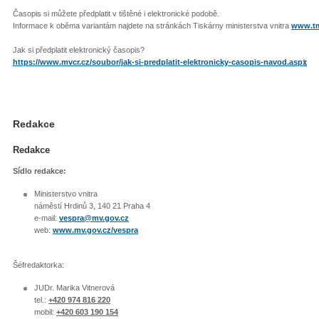
Časopis si můžete předplatit v tištěné i elektronické podobě.
Informace k oběma variantám najdete na stránkách Tiskárny ministerstva vnitra
www.tm
Jak si předplatit elektronický časopis?
https://www.mvcr.cz/soubor/jak-si-predplatit-elektronicky-casopis-navod.aspx
)
Redakce
Redakce
Sídlo redakce:
Ministerstvo vnitra
náměstí Hrdinů 3, 140 21 Praha 4
e-mail:
vespra@mv.gov.cz
web:
www.mv.gov.cz/vespra
Šéfredaktorka:
JUDr. Marika Vitnerová
tel.:
+420 974 816 220
mobil:
+420 603 190 154