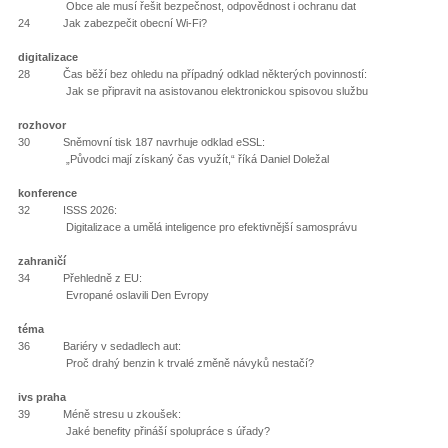
Obce ale musí řešit bezpečnost, odpovědnost i ochranu dat
24 Jak zabezpečit obecní Wi-Fi?
digitalizace
28 Čas běží bez ohledu na případný odklad některých povinností:
Jak se připravit na asistovanou elektronickou spisovou službu
rozhovor
30 Sněmovní tisk 187 navrhuje odklad eSSL:
„Původci mají získaný čas využít,“ říká Daniel Doležal
konference
32 ISSS 2026:
Digitalizace a umělá inteligence pro efektivnější samosprávu
zahraničí
34 Přehledně z EU:
Evropané oslavili Den Evropy
téma
36 Bariéry v sedadlech aut:
Proč drahý benzin k trvalé změně návyků nestačí?
ivs praha
39 Méně stresu u zkoušek:
Jaké benefity přináší spolupráce s úřady?