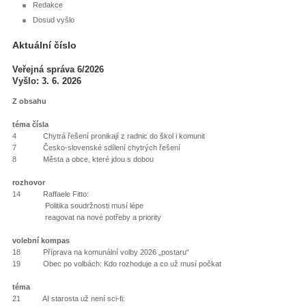
Redakce
Dosud vyšlo
Aktuální číslo
Veřejná správa 6/2026
Vyšlo: 3. 6. 2026
Z obsahu
téma čísla
4 Chytrá řešení pronikají z radnic do škol i komunit
7 Česko-slovenské sdílení chytrých řešení
8 Města a obce, které jdou s dobou
rozhovor
14 Raffaele Fitto:
Politika soudržnosti musí lépe
reagovat na nové potřeby a priority
volební kompas
18 Příprava na komunální volby 2026 „postaru“
19 Obec po volbách: Kdo rozhoduje a co už musí počkat
téma
21 AI starosta už není sci-fi: