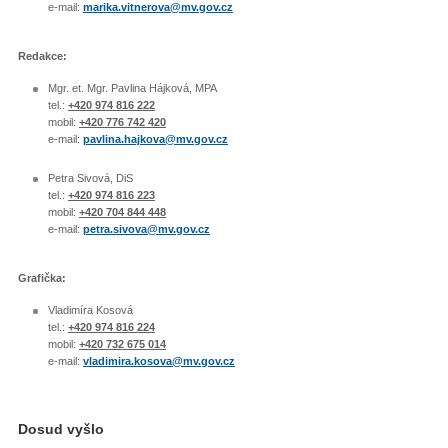
e-mail:
marika.vitnerova@mv.gov.cz
Redakce:
Mgr. et. Mgr. Pavlina Hájková, MPA
tel.:
+420 974 816 222
mobil:
+420 776 742 420
e-mail:
pavlina.hajkova@mv.gov.cz
Petra Sivová, DiS
tel.:
+420 974 816 223
mobil:
+420 704 844 448
e-mail:
petra.sivova@mv.gov.cz
Grafička:
Vladimíra Kosová
tel.:
+420 974 816 224
mobil:
+420 732 675 014
e-mail:
vladimira.kosova@mv.gov.cz
Dosud vyšlo