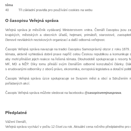
téma
40 Tři základní pravidla pro používání cookies na webu
O časopisu Veřejná správa
Veřejná správa je měsíčník vydávaný Ministerstvem vnitra. Čtenáři časopisu jsou za
krajských, městských a obecních úřadů, hejtmani, primátoři, starostové, zastupitel
členové nevládních neziskových organizací a další odborná veřejnost.
Časopis Veřejná správa navazuje na tradici časopisu Samosprávný obzor z roku 1879. 
témata, aktivně vyhledává dobré praxe napříč celou Českou republikou a komunikuje s
aby mohl přinášet jejich reakce na řešená témata. Dlouhodobě spolupracuje s resor
MF, MD a MŽP. Díky tomu přináší svým čtenářům odborné konzultační články. Dál
s erudovanými odborníky z oborů právo, ekonomika, evropská legislativa a dotační pol
Časopis Veřejná správa úzce spolupracuje se Svazem měst a obcí a Sdružením mí
pořádaných akcí.
Časopis Veřejná správa můžete sledovat na facebooku
@casopisverejnasprava
.
Předplatné
Vážení čtenáři,
Veřejná správa vychází v počtu 12 čísel za rok. Aktuální cena ročního předplatného pro