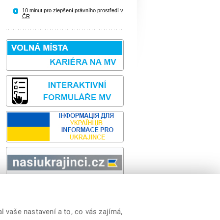
10 minut pro zlepšení právního prostředí v
ČR
Sbírka zákonů
odk
 vaše nastavení a to, co vás zajímá,
y
|
Prohlášení o přístupnosti
|
Cookies
|
RSS