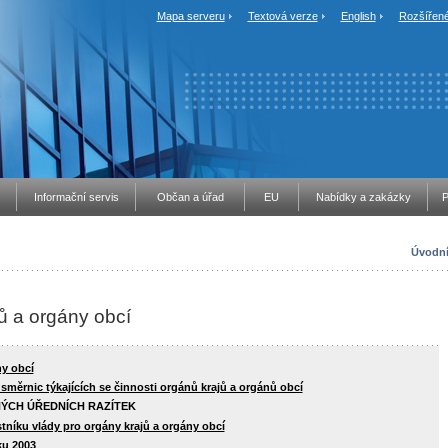
Mapa serveru
Textová verze
English
Rozšířené
Informační servis
Občan a úřad
EU
Nabídky a zakázky
P
Úvodní
ů a orgány obcí
ny obcí
měrnic týkajících se činnosti orgánů krajů a orgánů obcí
ÝCH ÚŘEDNÍCH RAZÍTEK
stníku vlády pro orgány krajů a orgány obcí
ku 2003