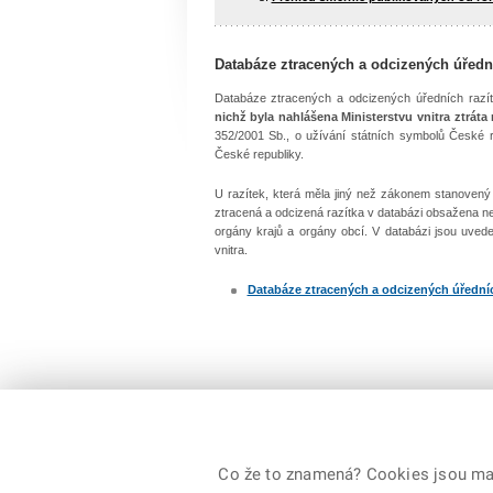
Databáze ztracených a odcizených úřední
Databáze ztracených a odcizených úředních razí
nichž byla nahlášena Ministerstvu vnitra ztráta
352/2001 Sb., o užívání státních symbolů České 
České republiky.
U razítek, která měla jiný než zákonem stanoven
ztracená a odcizená razítka v databázi obsažena n
orgány krajů a orgány obcí. V databázi jsou uveden
vnitra.
Databáze ztracených a odcizených úředních
Co že to znamená? Cookies jsou malé
© 2026 Ministerstvo vnitra České republiky, všechna