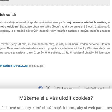
ch razítek
tek obsahuje
abecedně
(podle oprávněné osoby)
řazený seznam úředních razítek, u
 nebo odcizení
. Databáze obsahuje toliko úřední razítka ve smyslu § 6 odst. 1 zákona č.
republiky a o změně některých zákonů, tedy kulatých razítek s malým státním znakem
ý rozměr (tedy 20 mm, 25 mm nebo 36 mm), je údaj o rozměru uveden červeně. Ostatní
ejsou. Databáze bude aktualizována vždy spolu s vydáním nové částky Věstníku vlády pro
a pouze ta razítka, u nichž oprávněné subjekty ztrátu či odcizení ohlásily Ministerstvu
 razítek (04/08/2025)
(xlsx, 51 kB)
e-mailem
vytisknout
Facebook
X
Corp.
Můžeme si u vás uložit cookies?
 datové soubory, které slouží např. k tomu, aby si web pamatoval
 práva vyhrazena
X Corp.
|
Úřední deska
|
Mapa serveru
|
Kontakt