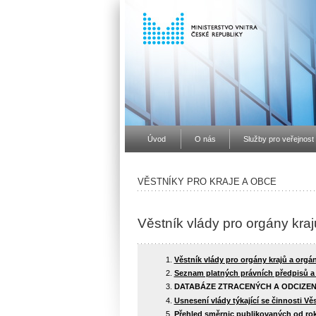
Úvod
O nás
Služby pro veřejnost
VĚSTNÍKY PRO KRAJE A OBCE
Věstník vlády pro orgány kraj
Věstník vlády pro orgány krajů a orgá
Seznam platných právních předpisů a s
DATABÁZE ZTRACENÝCH A ODCIZEN
Usnesení vlády týkající se činnosti Vě
Přehled směrnic publikovaných od ro