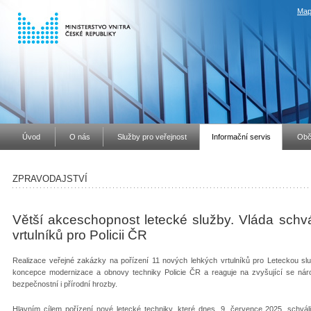
Map
Úvod
O nás
Služby pro veřejnost
Informační servis
Obč
ZPRAVODAJSTVÍ
Větší akceschopnost letecké služby. Vláda schv
vrtulníků pro Policii ČR
Realizace veřejné zakázky na pořízení 11 nových lehkých vrtulníků pro Leteckou slu
koncepce modernizace a obnovy techniky Policie ČR a reaguje na zvyšující se nár
bezpečnostní i přírodní hrozby.
Hlavním cílem pořízení nové letecké techniky, které dnes, 9. července 2025, schválila