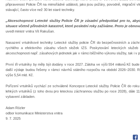
připravenost Policie ČR na mimořádné události, jako jsou požáry, povodně, migrační v
stávající, často více než 30 let staré techniky.
„Akceschopnost Letecké služby Policie ČR je zásadní předpoklad pro to, aby
situace včetně přírodních katastrof, které poslední roky zažíváme. Proto je obnov
uvedl ministr vnitra Vít Rakušan.
Nasazení vrtulníkové techniky Letecké služby policie ČR do bezpečnostních a zách
rychlého a efektivního zásahu všech složek IZS. Poskytování leteckých služeb 
akceschopnosti např. zásahových jednotek jak v rámci běžného výkonu služby, tak i v 
První tři vrtulníky by měly být dodány v roce 2027. Záloha ve výši 554 milionů Kč bude
další výdaje budou řešeny v rámci návrhů státního rozpočtu na období 2026–2030. R
výše 5,54 mld. Kč.
Pořízení vrtulníků vychází ze schválené Koncepce Letecké služby Policie ČR do roku 
lehkých vrtulníků (z toho dvou pro leteckou záchrannou službu po roce 2028), dále 1
vybavení základen.
Adam Rözler
odbor komunikace Ministerstva vnitra
9. 7. 2025
Fac