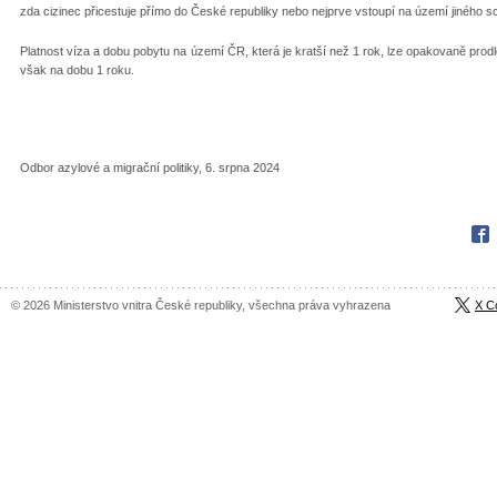
zda cizinec přicestuje přímo do České republiky nebo nejprve vstoupí na území jiného 
Platnost víza a dobu pobytu na území ČR, která je kratší než 1 rok, lze opakovaně prodlo
však na dobu 1 roku.
Odbor azylové a migrační politiky, 6. srpna 2024
Fac
© 2026 Ministerstvo vnitra České republiky, všechna práva vyhrazena
X C