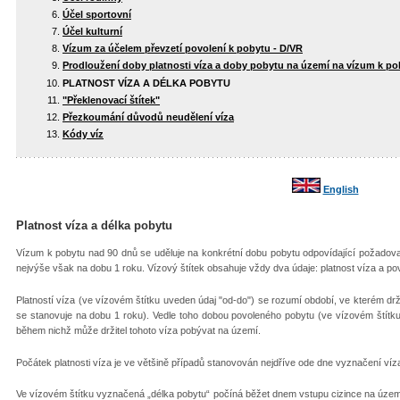
Účel sportovní
Účel kulturní
Vízum za účelem převzetí povolení k pobytu - D/VR
Prodloužení doby platnosti víza a doby pobytu na území na vízum k p
PLATNOST VÍZA A DÉLKA POBYTU
"Překlenovací štítek"
Přezkoumání důvodů neudělení víza
Kódy víz
English
Platnost víza a délka pobytu
Vízum k pobytu nad 90 dnů se uděluje na konkrétní dobu pobytu odpovídající požadova
nejvýše však na dobu 1 roku. Vízový štítek obsahuje vždy dva údaje: platnost víza a p
Platností víza (ve vízovém štítku uveden údaj "od-do") se rozumí období, ve kterém dr
se stanovuje na dobu 1 roku). Vedle toho dobou povoleného pobytu (ve vízovém štítk
během nichž může držitel tohoto víza pobývat na území.
Počátek platnosti víza je ve většině případů stanovován nejdříve ode dne vyznačení ví
Ve vízovém štítku vyznačená „délka pobytu“ počíná běžet dnem vstupu cizince na území 