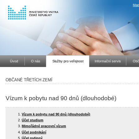
Map
Úvod
O nás
Služby pro veřejnost
Informační servis
Obč
OBČANÉ TŘETÍCH ZEMÍ
Vízum k pobytu nad 90 dnů (dlouhodobé)
Vízum k pobytu nad 90 dnů (dlouhodobé)
Účel studium
Mimořádné pracovní vízum
Účel podnikání
Účel rodinný