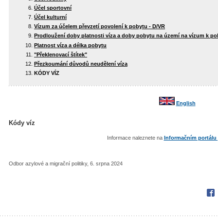
Účel sportovní
Účel kulturní
Vízum za účelem převzetí povolení k pobytu - D/VR
Prodloužení doby platnosti víza a doby pobytu na území na vízum k p
Platnost víza a délka pobytu
"Překlenovací štítek"
Přezkoumání důvodů neudělení víza
KÓDY VÍZ
English
Kódy víz
Informace naleznete na
Informačním portálu 
Odbor azylové a migrační politiky, 6. srpna 2024
Fac