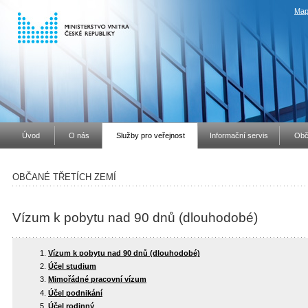
Map
Úvod
O nás
Služby pro veřejnost
Informační servis
Obč
OBČANÉ TŘETÍCH ZEMÍ
Vízum k pobytu nad 90 dnů (dlouhodobé)
Vízum k pobytu nad 90 dnů (dlouhodobé)
Účel studium
Mimořádné pracovní vízum
Účel podnikání
Účel rodinný